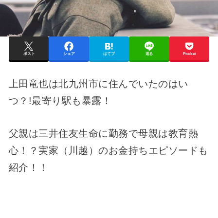
ポスト
シェア
はてブ
送る
Pocket
上田竜也は北九州市に住んでいたのはい
つ？!最寄り駅も暴露！
父親は三井住友生命に勤務で母親は教育熱
心！？実家（川越）のお金持ちエピソードも
紹介！！