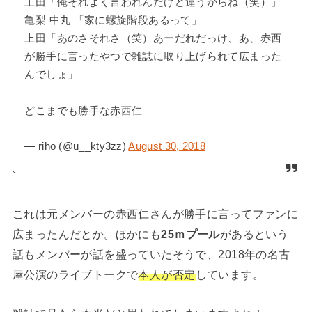
上田「俺それよく言われんだけど違うからね（笑）」
亀梨 中丸 「家に螺旋階段あるって」
上田「あのさそれさ（笑）あーだれだっけ、あ、赤西
が勝手に言ったやつで雑誌に取り上げられて広まった
んでしょ」
どこまでも勝手な赤西仁
— riho (@u__kty3zz)
August 30, 2018
これは元メンバーの赤西仁さんが勝手に言ってファンに
広まったんだとか。ほかにも
25ｍプール
があるという
話もメンバーが話を盛っていたそうで、2018年の名古
屋公演のライブトークで
本人が否定
しています。