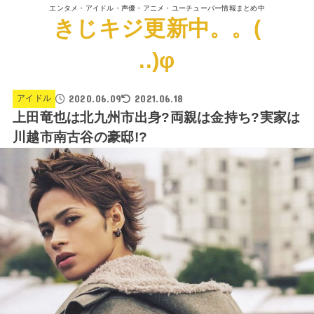
エンタメ・アイドル・声優・アニメ・ユーチューバー情報まとめ中
きじキジ更新中。。(
..)φ
2020.06.09
2021.06.18
アイドル
上田竜也は北九州市出身?両親は金持ち?実家は
川越市南古谷の豪邸!?