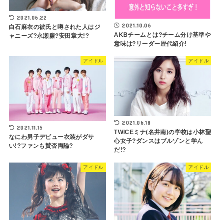
2021.06.22
2021.10.06
白石麻衣の彼氏と噂された人はジ
AKBチームとは?チーム分け基準や
ャニーズ?永瀬廉?安田章大!?
意味は?リーダー歴代紹介!
アイドル
アイドル
2021.06.18
2021.11.15
TWICEミナ(名井南)の学校は小林聖
なにわ男子デビュー衣装がダサ
心女子?ダンスはブルゾンと学ん
い!?ファンも賛否両論?
だ!?
アイドル
アイドル