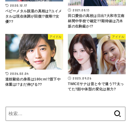
2020.12.17
2021.08.13
ベビーメタル脱退の真相は?ユイメ
田口愛佳の高校は日出?大和市立南
タルは現在体調が回復!?復帰!?女
林間中学校で確定??期待値は乃木
優??
坂の生駒級か!?
アイドル
アイドル
2026.02.04
2025.09.26
道枝駿佑の身長は180cm!?股下や
TWICEサナは昔と今で違う??太っ
体重は!?まだ伸びる??
てた?顔や体型の変化は努力?
検
索: