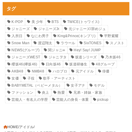
タグ
K-POP
美 少年
BTS
TWICE(トゥワイス)
ジャニーズ
ジャニーズJr.
元ジャニーズ/辞めジュ
入所日
なにわ男子
King&Prince(キンプリ)
平野紫耀
Snow Man
渡辺翔太
ラウール
SixTONES
スノスト
NEWS(グループ)
関ジャニ∞
Hey! Say! JUMP
ジャニーズWEST
ジャニヲタ
坂道シリーズ
乃木坂46
櫻坂46(欅坂46)
日向坂46
坂道研修生
48グループ
AKB48
NMB48
ハロプロ
元アイドル
俳優
女優
子役
歌手・アーティスト
BABYMETAL（ベビーメタル）
女子アナ
モデル
ファッション
炎上
熱愛
兄弟・姉妹・家族
芸能人・有名人の学歴
芸能人の身長・体重
pickup
HOME
アイドル