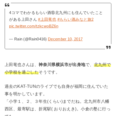
4コマでわかるもらい酒⑮北九州にも住んでいたこと
がある上田さん
#上田竜也
#もらい酒みなと旅2
pic.twitter.com/tzkcwoBZ6n
— Rain (@Rain0416)
December 10, 2017
上田竜也さんは、
神奈川県横浜市が出身地
で、
北九州で
小学校を過ごした
そうです。
過去のKAT-TUNのライブでも自身が福岡に住んでいた
事を明かしています。
「小学１、２、３年生(くらい)までだね。北九州市八幡
西区、最寄駅は、折尾駅( おりおえき)。小倉の塾に行っ