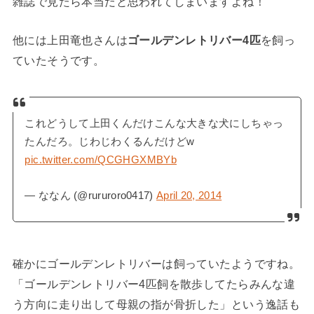
雑誌で見たら本当だと思われてしまいますよね！
他には上田竜也さんは
ゴールデンレトリバー4匹
を飼っ
ていたそうです。
これどうして上田くんだけこんな大きな犬にしちゃっ
たんだろ。じわじわくるんだけどw
pic.twitter.com/QCGHGXMBYb
— ななん (@rururoro0417)
April 20, 2014
確かにゴールデンレトリバーは飼っていたようですね。
「ゴールデンレトリバー4匹飼を散歩してたらみんな違
う方向に走り出して母親の指が骨折した」という逸話も