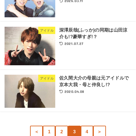
2026.03.11
深澤辰哉(ふっか)の同期は山田涼
アイドル
介も!?豪華すぎ!？
2021.07.27
佐久間大介の母親は元アイドルで
アイドル
京本大我・母と仲良し!?
2020.04.08
＜
1
2
3
4
＞