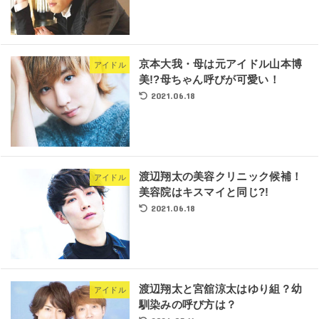
京本大我・母は元アイドル山本博
アイドル
美!?母ちゃん呼びが可愛い！
2021.06.18
渡辺翔太の美容クリニック候補！
アイドル
美容院はキスマイと同じ?!
2021.06.18
渡辺翔太と宮舘涼太はゆり組？幼
アイドル
馴染みの呼び方は？