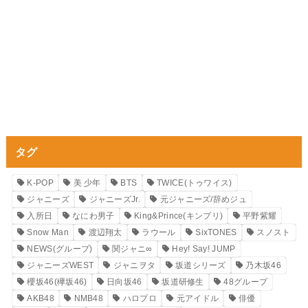
タグ
K-POP
美 少年
BTS
TWICE(トゥワイス)
ジャニーズ
ジャニーズJr.
元ジャニーズ/辞めジュ
入所日
なにわ男子
King&Prince(キンプリ)
平野紫耀
Snow Man
渡辺翔太
ラウール
SixTONES
スノスト
NEWS(グループ)
関ジャニ∞
Hey! Say! JUMP
ジャニーズWEST
ジャニヲタ
坂道シリーズ
乃木坂46
櫻坂46(欅坂46)
日向坂46
坂道研修生
48グループ
AKB48
NMB48
ハロプロ
元アイドル
俳優