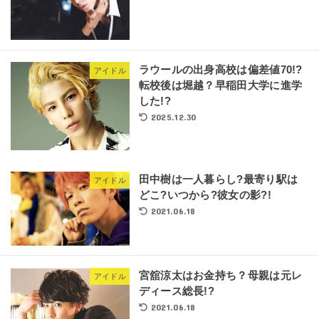
ラウールの出身高校は偏差値70!?
アイドル
転校後は堀越？早稲田大学に進学
した!?
2025.12.30
田中樹は一人暮らし?最寄り駅は
アイドル
どこ?いつから?彼女の影?!
2021.06.18
宮舘涼太はお金持ち？母親は元レ
アイドル
ディース総長!?
2021.06.18