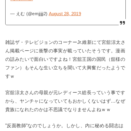
— えむ (@emjjjjj2)
August 28, 2019
雑誌ザ・テレビジョンのコーナーJr.維新にて宮舘涼太さ
ん掲載ページに衝撃の事実が載っていたそうです。漫画
の話みたいで面白いですよね！宮舘王国の国民（舘様の
ファン）もそんな生い立ちを聞いて大興奮だったようで
すｗ
宮舘涼太さんの母親が元レディース総長っていう事です
から、ヤンチャになっていてもおかしくないはず…なぜ
貴族になれたのかは不思議でなりませんよねｗｗ
”反面教師”なのでしょうか。しかし、内に秘める闘志は