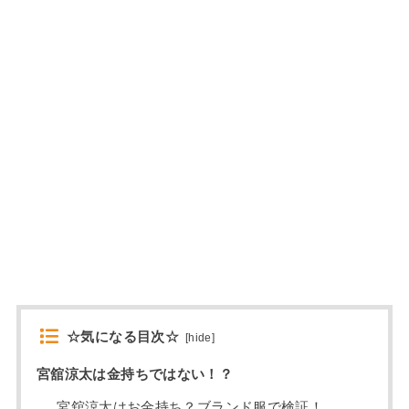
☆気になる目次☆
[
hide
]
宮舘涼太は金持ちではない！？
宮舘涼太はお金持ち？ブランド服で検証！