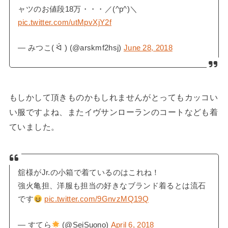
ャツのお値段18万・・・／(^p^)＼
pic.twitter.com/utMpvXjY2f
— みつこ( ᐛ ) (@arskmf2hsj)
June 28, 2018
もしかして頂きものかもしれませんがとってもカッコい
い服ですよね、またイヴサンローランのコートなども着
ていました。
舘様がJr.の小箱で着ているのはこれね！
強火亀担、洋服も担当の好きなブランド着るとは流石
です
pic.twitter.com/9GnvzMQ19Q
— すてら
(@SeiSuono)
April 6, 2018