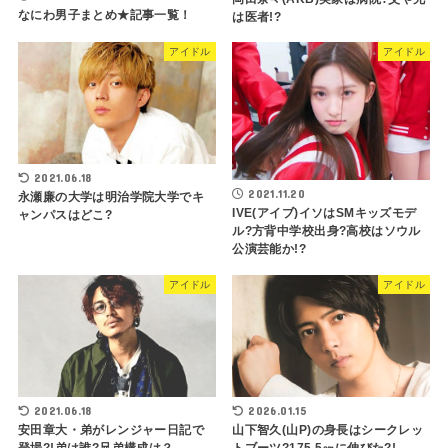
なにわ男子まとめ★記事一覧！
は医者!?
アイドル
アイドル
2021.06.18
2021.11.20
永瀬廉の大学は明治学院大学でキ
IVE(アイブ)イソはSMキッズモデ
ャンパスはどこ?
ル?方背中学校出身?高校はソウル
公演芸能か!?
アイドル
アイドル
2021.06.18
2026.01.15
安田章大・弟がレンジャー日記で
山下智久(山P)の身長はシークレッ