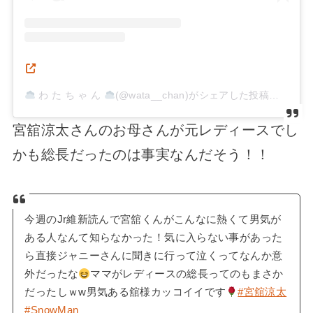
わ た ち ゃ ん
(@wata__chan)がシェアした投稿
–
20
宮舘涼太さんのお母さんが元レディースでし
かも総長だったのは事実なんだそう！！
今週のJr維新読んで宮舘くんがこんなに熱くて男気が
ある人なんて知らなかった！気に入らない事があった
ら直接ジャニーさんに聞きに行って泣くってなんか意
外だったな
ママがレディースの総長ってのもまさか
だったしｗw男気ある舘様カッコイイです
#宮舘涼太
#SnowMan