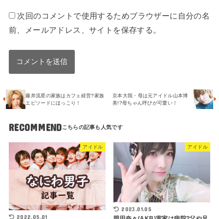
次回のコメントで使用するためブラウザーに自分の名
前、メールアドレス、サイトを保存する。
藤井流星の家族はカフェ経営?家族
京本大我・母は元アイドル山本博
エピソードにほっこり！
美!?母ちゃん呼びが可愛い！
RECOMMEND
アイドル
アイドル
2023.01.05
2022.05.01
岡田奈々(AKB)実家は病院?父や兄