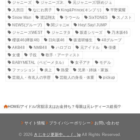
ジャニーズ
ジャニーズJr.
元ジャニーズ/辞めジュ
入所日
なにわ男子
King&Prince(キンプリ)
平野紫耀
Snow Man
渡辺翔太
ラウール
SixTONES
スノスト
NEWS(グループ)
関ジャニ∞
Hey! Say! JUMP
ジャニーズWEST
ジャニヲタ
坂道シリーズ
乃木坂46
櫻坂46(欅坂46)
日向坂46
坂道研修生
48グループ
AKB48
NMB48
ハロプロ
元アイドル
俳優
女優
子役
歌手・アーティスト
BABYMETAL（ベビーメタル）
女子アナ
モデル
ファッション
炎上
熱愛
兄弟・姉妹・家族
芸能人・有名人の学歴
芸能人の身長・体重
pickup
HOME
アイドル
宮舘涼太はお金持ち？母親は元レディース総長!?
サイト情報
プライバシーポリシー
お問い合わせ
© 2026
きじキジ更新中。。( ..)φ
All Rights Reserved.