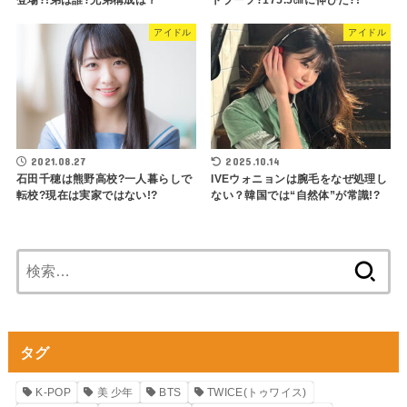
登場?!弟は誰?兄弟構成は？
トブーツ?175.5㎝に伸びた?!
アイドル
アイドル
2021.08.27
2025.10.14
石田千穂は熊野高校?一人暮らしで
IVEウォニョンは腕毛をなぜ処理し
転校?現在は実家ではない!?
ない？韓国では“自然体”が常識!?
検
索:
タグ
K-POP
美 少年
BTS
TWICE(トゥワイス)