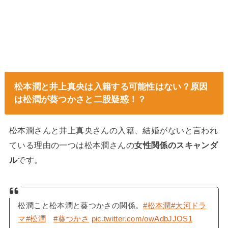
松本潤と井上真央は入籍する可能性はない？原因
は松潤が葵つかさと二股疑惑！？
松本潤さんと井上真央さんの入籍、結婚がないと言われ
ている理由の一つは松本潤さんの
女性関係のスキャンダ
ル
です。
松潤こと松本潤と葵つかさの関係。
#松本潤
#大河ドラ
マ
#松潤
#葵つかさ
pic.twitter.com/owAdbJJOS1