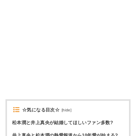
☆気になる目次☆
[
hide
]
松本潤と井上真央が結婚してほしいファン多数?
井上真央と松本潤の熱愛報道から10年愛が始まる?