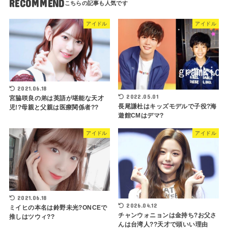
RECOMMEND
アイドル
アイドル
2021.06.18
2022.05.01
宮脇咲良の弟は英語が堪能な天才
長尾謙杜はキッズモデルで子役?海
児!?母親と父親は医療関係者??
遊館CMはデマ?
アイドル
アイドル
2021.06.18
2026.04.12
ミイヒの本名は鈴野未光?ONCEで
チャンウォニョンは金持ち?お父さ
推しはツウィ??
んは台湾人??天才で頭いい理由