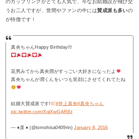
のカップリングがとても人気で、今なお結婚説が飛び交
うお二人ですが、世間やファンの中には
賛成派も多い
の
が特徴です！
真央ちゃんHappy Birthday!!!
花男みてから真央潤がすっごい大好きになったよ
真央ちゃんが潤くんをいつも笑顔にさせてくれてたね
結婚大賛成派です!
#井上真央
#真央ちゃん
pic.twitter.com/XqjXwGAR8z
— ♦︎凛 ♦︎ (@tomohisa0409rin)
January 8, 2016