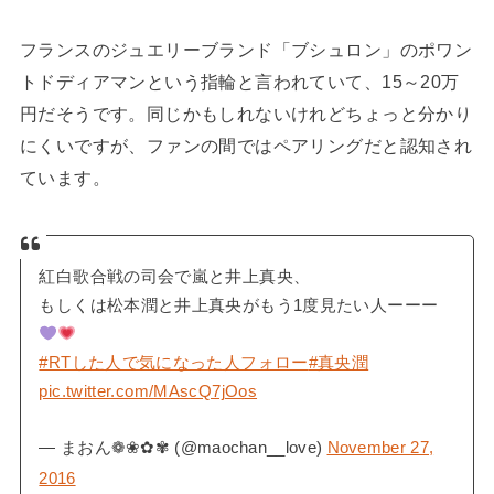
フランスのジュエリーブランド「ブシュロン」のポワン
トドディアマンという指輪と言われていて、15～20万
円だそうです。同じかもしれないけれどちょっと分かり
にくいですが、ファンの間ではペアリングだと認知され
ています。
紅白歌合戦の司会で嵐と井上真央、
もしくは松本潤と井上真央がもう1度見たい人ーーー
#RTした人で気になった人フォロー
#真央潤
pic.twitter.com/MAscQ7jOos
— まおん❁❀✿✾ (@maochan__love)
November 27,
2016