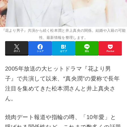
『花より男子』共演から続く松本潤と井上真央の関係。結婚や入籍の可能
性、最新情報を整理します。
ポスト
シェア
はてブ
送る
Pocket
2005年放送の大ヒットドラマ『花より男
子』で共演して以来、“真央潤”の愛称で長年
注目を集めてきた松本潤さんと井上真央さ
ん。
焼肉デート報道や指輪の噂、「10年愛」と