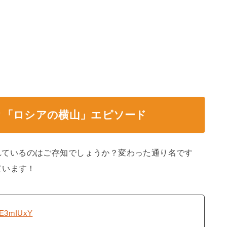
？「ロシアの横山」エピソード
れているのはご存知でしょうか？変わった通り名です
ています！
FHE3mIUxY