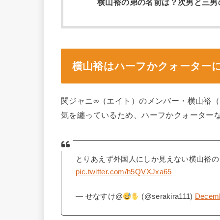
横山裕の弟の名前は？次男と三男
横山裕はハーフかクォーター
関ジャニ∞（エイト）のメンバー・横山裕
気を纏っているため、ハーフかクォーター
とりあえず外国人にしか見えない横山裕の
pic.twitter.com/h5QVXJxa65
— せなすけ@
(@serakira111)
Decemb