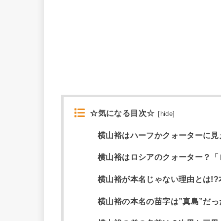
☆気になる目次☆
[
hide
]
横山裕はハーフかクォーターに見
横山裕はロシアのクォーター？「
横山裕が本名じゃない理由とは!
横山裕の本名の苗字は”真島”だ