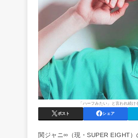
「ハーフみたい」と言われ続け
ポスト
シェア
関ジャニ∞（現・SUPER EIG