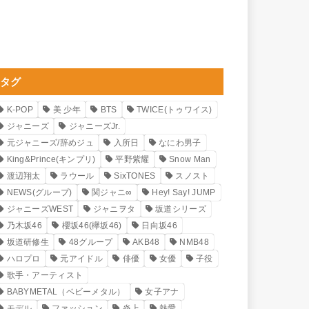
タグ
K-POP
美 少年
BTS
TWICE(トゥワイス)
ジャニーズ
ジャニーズJr.
元ジャニーズ/辞めジュ
入所日
なにわ男子
King&Prince(キンプリ)
平野紫耀
Snow Man
渡辺翔太
ラウール
SixTONES
スノスト
NEWS(グループ)
関ジャニ∞
Hey! Say! JUMP
ジャニーズWEST
ジャニヲタ
坂道シリーズ
乃木坂46
櫻坂46(欅坂46)
日向坂46
坂道研修生
48グループ
AKB48
NMB48
ハロプロ
元アイドル
俳優
女優
子役
歌手・アーティスト
BABYMETAL（ベビーメタル）
女子アナ
モデル
ファッション
炎上
熱愛