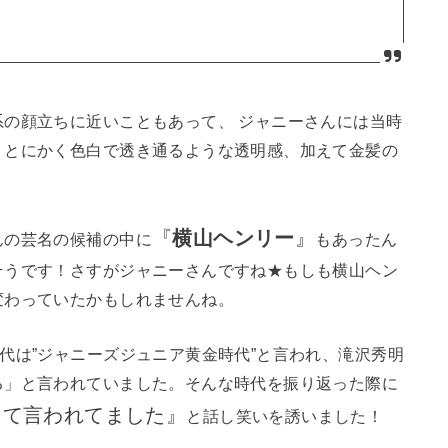
の顔立ちに近いこともあって、 ジャニーさんには当時
。とにかく色白で透き通るような透明感、加えて金髪の
『
横山ヘンリー
』
んの芸名の候補の中に
もあったん
そうです！さすがジャニーさんですね★もしも横山ヘン
変わっていたかもしれませんね。
代は”ジャニーズジュニア黄金時代”と言われ、滝沢秀明
る」と言われていました。そんな時代を振り返った際に
って言われてました』
と話し笑いを誘いました！