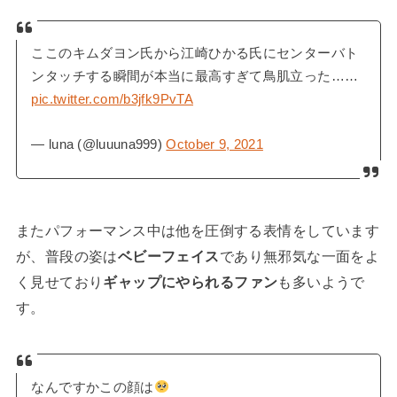
ここのキムダヨン氏から江崎ひかる氏にセンターバト
ンタッチする瞬間が本当に最高すぎて鳥肌立った……
pic.twitter.com/b3jfk9PvTA
— luna (@luuuna999)
October 9, 2021
またパフォーマンス中は他を圧倒する表情をしています
が、普段の姿は
ベビーフェイス
であり無邪気な一面をよ
く見せており
ギャップにやられるファン
も多いようで
す。
なんですかこの顔は