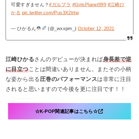
可愛すぎません？
#ガルプラ
#GirlsPlanet999
#江崎ひ
かる
pic.twitter.com/Pus3X2trtw
— ひかるん
(@_wxxpm_)
October 12, 2021
江崎ひかる
さんのデビューが決まれば
身長差で逆
に目立つ
ことは間違いありません。またその小柄
な姿から出る
圧巻のパフォーマンス
は非常に注目
されると思いますので今後を更に注目です！！
☆K-POP関連記事はこちら☆