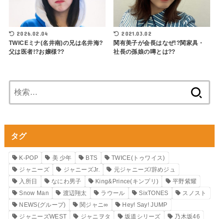
2026.02.04
2021.03.02
TWICEミナ(名井南)の兄は名井海?
関有美子が会長はなぜ!?関家具・
父は医者!?お嬢様??
社長の孫娘の噂とは??
検
索:
タグ
K-POP
美 少年
BTS
TWICE(トゥワイス)
ジャニーズ
ジャニーズJr.
元ジャニーズ/辞めジュ
入所日
なにわ男子
King&Prince(キンプリ)
平野紫耀
Snow Man
渡辺翔太
ラウール
SixTONES
スノスト
NEWS(グループ)
関ジャニ∞
Hey! Say! JUMP
ジャニーズWEST
ジャニヲタ
坂道シリーズ
乃木坂46