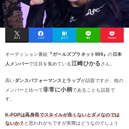
ポスト
シェア
はてブ
送る
Pocket
オーディション番組
『ガールズプラネット999』
の
日本
江崎ひかる
人メンバー
で注目を集めている
さん。
高い
ダンスパフォーマンスとラップ
が話題ですが、他の
非常に小柄
メンバーと比べて
であることも話題で
す。
K-POPは高身長でスタイルが良くないとダメなのでは
ないか？
と思われがちですが実際はどうなのでしょう