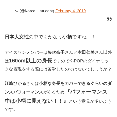
— ㅉ (@Korea__student)
February 4, 2019
日本人女性
の中でもかなり
小柄
ですね！！
アイズワンメンバーは
矢吹奈子
さんと
本田仁美
さん以外
160cm以上の身長
は
ですのでK-POPのダイナミッ
クな表現をする際には苦労したのではないでしょうか？
江崎ひかる
さんは
小柄な身長をカバーできるぐらいのダ
『パフォーマンス
ンスパフォーマンス
があるため
中は小柄に見えない！！』
という意見が多いよう
です。