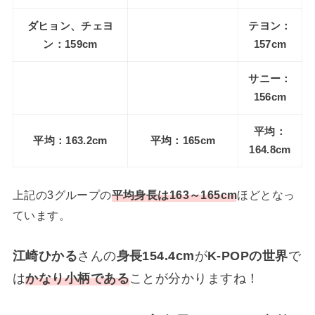
ダヒョン、チェヨ
テヨン：
ン：159cm
157cm
サニー：
156cm
平均：
平均：163.2cm
平均：165cm
164.8cm
上記の3グループの
平均身長は163～165cm
ほどとなっ
ています。
江崎ひかる
さんの
身長154.4cm
が
K-POPの世界
で
は
かなり小柄である
ことが分かりますね！