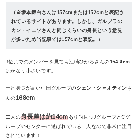
（※坂本舞白さんは157cmまたは152cmと表記さ
れているサイトがあります。しかし、ガルプラの
カン・イェソさんと同じくらいの身長という意見
が多いため当記事では157cmと表記。）
9位までのメンバーを見ても江崎ひかるさんの
154.4cm
はかなり小さいです。
一番身長が高い中国グループの
シェン・シャオティン
さ
168cm
んの
！
身長差は約14cm
二人の
あり尚且つJグループとCグ
ループのセンターに選ばれている二人なので非常に注目
されています！