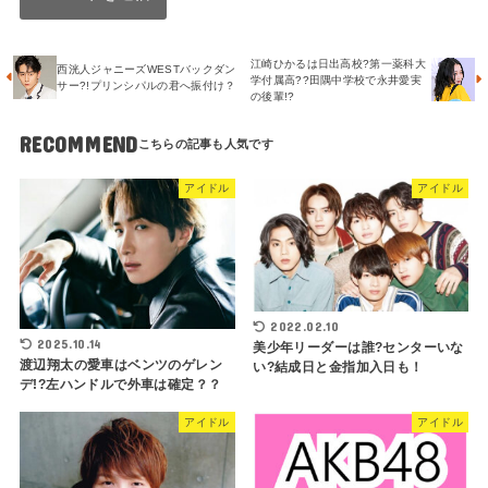
江崎ひかるは日出高校?第一薬科大
西洸人ジャニーズWESTバックダン
学付属高??田隅中学校で永井愛実
サー?!プリンシパルの君へ振付け？
の後輩!?
RECOMMEND
アイドル
アイドル
2022.02.10
2025.10.14
美少年リーダーは誰?センターいな
渡辺翔太の愛車はベンツのゲレン
い?結成日と金指加入日も！
デ!?左ハンドルで外車は確定？？
アイドル
アイドル