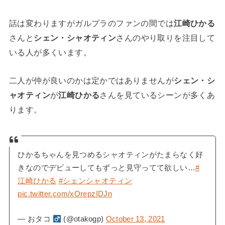
話は変わりますがガルプラのファンの間では
江崎ひかる
さんと
シェン・シャオティン
さんのやり取りを注目して
いる人が多くいます。
二人が仲が良いのかは定かではありませんが
シェン・シ
ャオティン
が
江崎ひかる
さんを見ているシーンが多くあ
ります。
ひかるちゃんを見つめるシャオティンがたまらなく好
きなのでデビューしてもずっと見守ってて欲しい…
#
江崎ひかる
#シェンシャオティン
pic.twitter.com/xOrepzIDJn
— おタコ
(@otakogp)
October 13, 2021