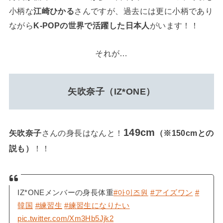
小柄な
江崎ひかる
さんですが、過去には更に小柄であり
ながら
K-POPの世界で活躍した日本人
がいます！！
それが…
矢吹奈子（IZ*ONE）
149cm
矢吹奈子
さんの身長はなんと！
（※150cmとの
説も）
！！
IZ*ONEメンバーの身長体重
#아이즈원
#アイズワン
#
韓国
#練習生
#練習生になりたい
pic.twitter.com/Xm3Hb5Jjk2