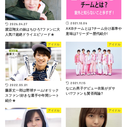
2021.10.06
2026.04.27
AKBチームとは?チーム分け基準や
渡辺翔太の妹はちひろ?ファンに大
意味は?リーダー歴代紹介!
人気!?超絶ドライエピソード★
アイドル
アイドル
2021.11.15
2022.05.01
なにわ男子デビュー衣装がダサ
藤原丈一郎は野球チーム/オリック
い!?ファンも賛否両論?
スファン!好きな選手や年間シート
紹介★
アイドル
アイドル