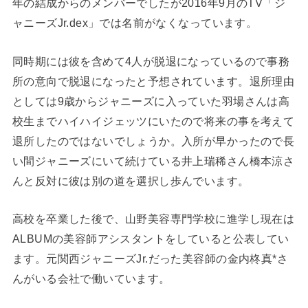
年の結成からのメンバーでしたが2016年9月のTV「ジ
ャニーズJr.dex」では名前がなくなっています。
同時期には彼を含めて4人が脱退になっているので事務
所の意向で脱退になったと予想されています。退所理由
としては9歳からジャニーズに入っていた羽場さんは高
校生までハイハイジェッツにいたので将来の事を考えて
退所したのではないでしょうか。入所が早かったので長
い間ジャニーズにいて続けている井上瑞稀さん橋本涼さ
んと反対に彼は別の道を選択し歩んでいます。
高校を卒業した後で、山野美容専門学校に進学し現在は
ALBUMの美容師アシスタントをしていると公表してい
ます。元関西ジャニーズJr.だった美容師の金内柊真*さ
んがいる会社で働いています。