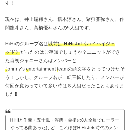
す！
現在は、井上瑞稀さん、橋本涼さん、猪狩蒼弥さん、作
間龍斗さん、髙橋優斗さんの5人組です。
HiHiのグループ名は
以前は
HiHi Jet
《ハイハイジェ
ッ”ﾄ”》
だったのはご存知でしょうか？ユニットができ
た当初ジャニーさんはメンバーと
J
ohnny’s
e
ntertainment
t
eamの頭文字をとってつけたそ
う！しかし、グループ名が二転三転したり、メンバーが
何回か変わっていて多い時は８人組だったこともありま
した!!
HiHiと作間・五十嵐・浮所・金指の8人全員でローラー
やってる曲あったけど、これほぼHiHi Jets時代のメン