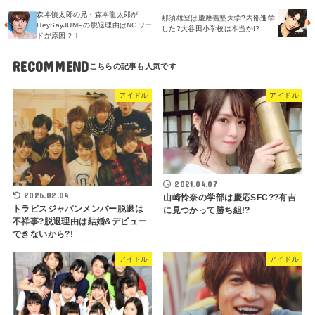
森本慎太郎の兄・森本龍太郎が
那須雄登は慶應義塾大学?内部進学
HeySayJUMPの脱退理由はNGワー
した?大谷田小学校は本当か!?
ドが原因？！
RECOMMEND
アイドル
アイドル
2021.04.07
2026.02.04
山崎怜奈の学部は慶応SFC??有吉
トラビスジャパンメンバー脱退は
に見つかって勝ち組!?
不祥事?脱退理由は結婚&デビュー
できないから?!
アイドル
アイドル