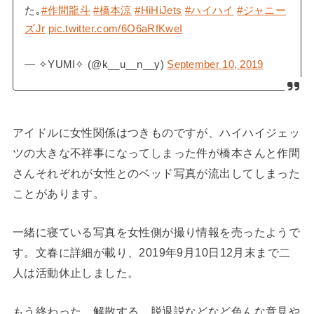
た｡
#作間龍斗
#橋本涼
#HiHiJets
#ハイハイ
#ジャニー
ズJr
pic.twitter.com/6O6aRfKweI
— ✧YUMI✧ (@k__u__n__y)
September 10, 2019
アイドルに女性関係はつきものですが、ハイハイジェッ
ツの大きな不祥事になってしまった件が橋本さんと作間
さんそれぞれが女性とのベッド写真が流出してしまった
ことがあります。
一緒に寝ている写真を女性側が撮り情報を売ったようで
す。文春に詳細が載り、2019年9月10日12月末まで二
人は活動休止しました。
もう終わった、解散する、脱退説などなど色んな意見や