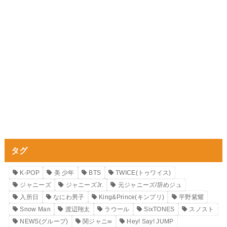
タグ
K-POP
美 少年
BTS
TWICE(トゥワイス)
ジャニーズ
ジャニーズJr.
元ジャニーズ/辞めジュ
入所日
なにわ男子
King&Prince(キンプリ)
平野紫耀
Snow Man
渡辺翔太
ラウール
SixTONES
スノスト
NEWS(グループ)
関ジャニ∞
Hey! Say! JUMP