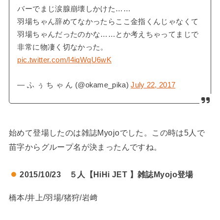
バーでまじ涙腺崩壊しかけた……
羽場ちゃん辞めてなかったらここ金指くんじゃなくて
羽場ちゃんだったのかな……とか考えちゃってまじで
非常に物凄く切なかった。
pic.twitter.com/l4iqWqU6wK
— ふ ぅ ち ゃ ん (@okame_pika)
July 22, 2017
始めて登場したのは雑誌
Myojo
でした。この時は5人で
苗字からグループ名が決まったんですね。
2015/10/23
５人【HiHi JET 】
雑誌
Myojo
登場
橋本/井上/羽場/猪狩/岩﨑