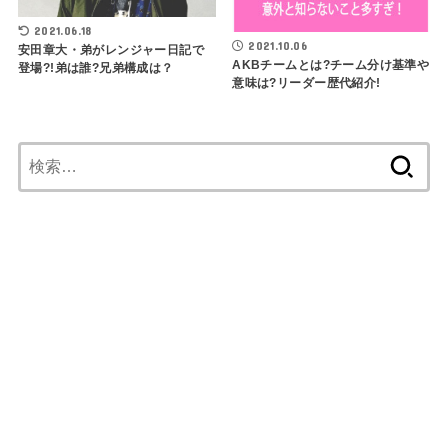
2021.06.18
2021.10.06
安田章大・弟がレンジャー日記で
AKBチームとは?チーム分け基準や
登場?!弟は誰?兄弟構成は？
意味は?リーダー歴代紹介!
検
索: