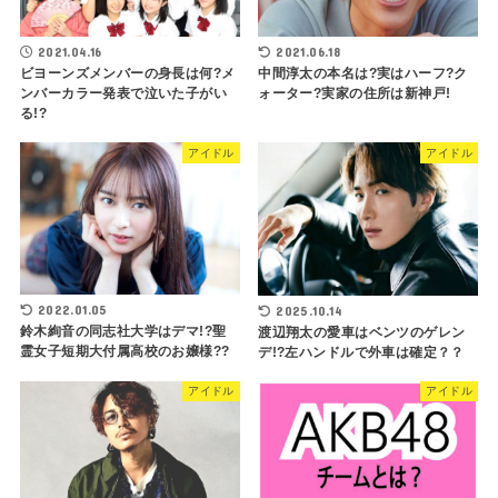
2021.04.16
2021.06.18
ビヨーンズメンバーの身長は何?メ
中間淳太の本名は?実はハーフ?ク
ンバーカラー発表で泣いた子がい
ォーター?実家の住所は新神戸!
る!?
アイドル
アイドル
2022.01.05
2025.10.14
鈴木絢音の同志社大学はデマ!?聖
渡辺翔太の愛車はベンツのゲレン
霊女子短期大付属高校のお嬢様??
デ!?左ハンドルで外車は確定？？
アイドル
アイドル