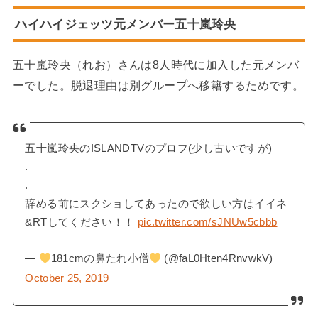
ハイハイジェッツ元メンバー
五十嵐玲央
五十嵐玲央（れお）さんは8人時代に加入した元メンバ
ーでした。脱退理由は別グループへ移籍するためです。
五十嵐玲央のISLANDTVのプロフ(少し古いですが)
.
.
辞める前にスクショしてあったので欲しい方はイイネ
&RTしてください！！
pic.twitter.com/sJNUw5cbbb
—
181cmの鼻たれ小僧
(@faL0Hten4RnvwkV)
October 25, 2019