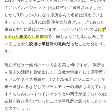
2016年4月にジャニーズ入所した浮所さんは、その後す
ぐにハイハイジェッツ（8人時代）に選抜されました。
しかし9月には4人になり浮所さんの名前は消えていま
す。そして、11月には美 少年の前身グループであった
東京B少年に選ばれています。ハイハイにいたのは
わず
か2カ月程度
の活動期間
で、同じように他3人も抜けて
いることから
脱退は事務所の意向だった
ことが分かりま
す。
現在デビュー候補の一つである美 少年ですが、 浮所さ
ん個人の活躍も目覚ましく、立教大学生として高学歴ア
イドルでクイズ番組や、TV【VS魂】にジュニアとして
唯一選ばれるなどしてバラエティーの経験も増えていま
す！ちなみにハイハイジェッツとの関係が悪くないのは
在籍が数か月だけだったことや事務所の意向だったから
なのでしょう。