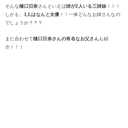
そんな
樋口日奈
さんといえば
姉が2人いる三姉妹
！！！
しかも、
1人はなんと女優
！！一体どんなお姉さんなの
でしょうか？？？
また合わせて
樋口日奈さんの有名なお父さん
も紹
介！！！