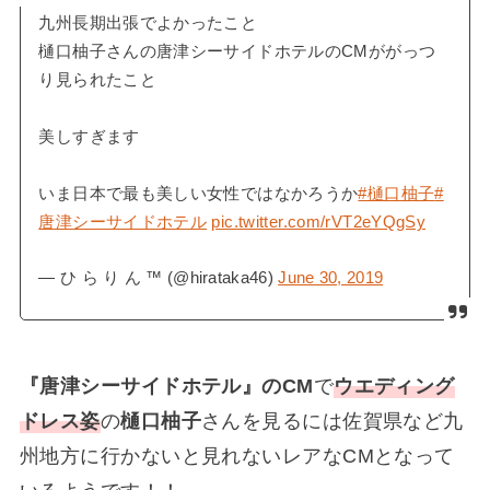
九州長期出張でよかったこと
樋口柚子さんの唐津シーサイドホテルのCMががっつ
り見られたこと
美しすぎます
いま日本で最も美しい女性ではなかろうか
#樋口柚子
#
唐津シーサイドホテル
pic.twitter.com/rVT2eYQgSy
— ひ ら り ん ™ (@hirataka46)
June 30, 2019
『唐津シーサイドホテル』のCM
で
ウエディング
ドレス姿
の
樋口柚子
さんを見るには佐賀県など九
州地方に行かないと見れないレアなCMとなって