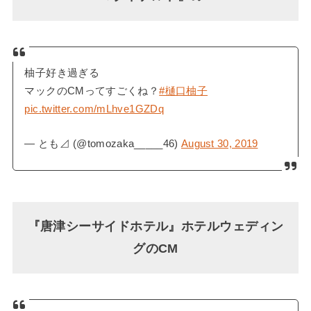
柚子好き過ぎる
マックのCMってすごくね？
#樋口柚子
pic.twitter.com/mLhve1GZDq
— とも⊿ (@tomozaka_____46)
August 30, 2019
『唐津シーサイドホテル』ホテルウェディン
グのCM