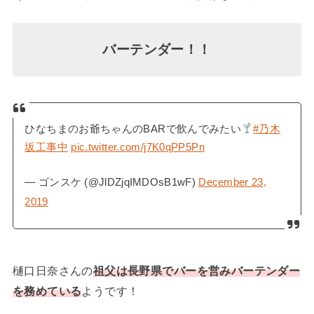
バーテンダー！！
ひなちまのお爺ちゃんのBARで飲んでみたい
#乃木
坂工事中
pic.twitter.com/j7K0qPP5Pn
— ゴンスケ (@JlDZjqIMDOsB1wF)
December 23,
2019
樋口日奈さんの
祖父は長野県でバーを営みバーテンダー
を務めている
ようです！