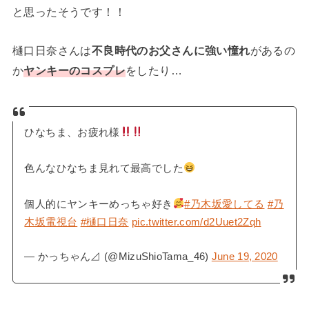
と思ったそうです！！
樋口日奈さんは
不良時代のお父さんに強い憧れ
があるの
か
ヤンキーのコスプレ
をしたり…
ひなちま、お疲れ様
色んなひなちま見れて最高でした
個人的にヤンキーめっちゃ好き
#乃木坂愛してる
#乃
木坂電視台
#樋口日奈
pic.twitter.com/d2Uuet2Zqh
— かっちゃん⊿ (@MizuShioTama_46)
June 19, 2020