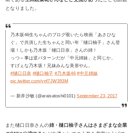
となりました。
乃木坂46生ちゃんのブログ覗いたら映画「あさひな
ぐ」で共演した生ちゃんと同い年「樋口柚子」さん登
場！しかも乃木坂「樋口日奈」さんの姉！
っつ～事は逆パターンだが「中元姉妹」と同じか。
すげぇな乃木坂！兄妹みんな美形やん。
#樋口日奈
#樋口柚子
#乃木坂46
#中元姉妹
pic.twitter.com/ynf7JW393M
— 新井沙敏 (@araisatoshi0101)
September 23, 2017
また樋口日奈さんの
姉・樋口柚子さんはさまざまな企業