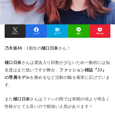
ポスト
シェア
はてブ
送る
Pocket
乃木坂46
・1期生の
樋口日奈
さん！
樋口日奈
さんは選抜入り回数が少ないため一般的には知
名度はまだ低いですが舞台、
ファッション雑誌『JJ』
の専属モデル
を務めるなど活動の幅を着実に広げていま
す。
また
樋口日奈
さんはファンの間では初期の頃より明るく
性格がとても良いので根強い人気があります！