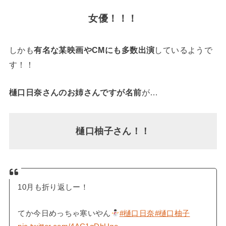
女優！！！
しかも
有名な某映画やCMにも多数出演
しているようで
す！！
樋口日奈さんのお姉さんですが名前
が…
樋口柚子さん！！
10月も折り返しー！
てか今日めっちゃ寒いやん
#樋口日奈
#樋口柚子