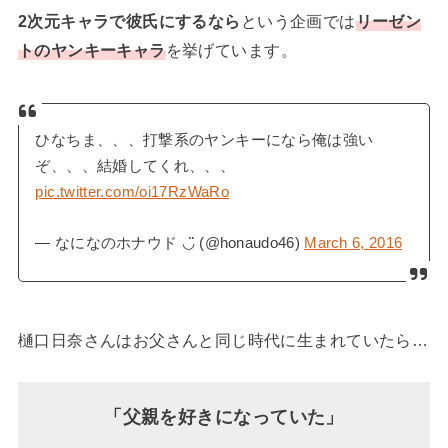
2次元キャラで彼氏にするなら
という企画では
リーゼン
トのヤンキーキャラ
を挙げています。
ひなちま、、、打撃系のヤンキーになら俺は強い
ぞ、、、結婚してくれ、、、
pic.twitter.com/oi17RzWaRo
— なになのホナウド ◡̈ (@honaudo46)
March 6, 2016
樋口日奈さんはお父さんと同じ時代に生まれていたら…
「父親を好きになっていた」