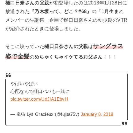
樋口日奈さんの父親
が初登場したのは2013年1月28日に
放送された
『乃木坂って、どこ？#68』
の「1月生まれ
メンバーの生誕祭」企画で樋口日奈さんの幼少期のVTR
が紹介されたときに登場しました。
サングラス
そこに映っていた
樋口日奈さんの父親
は
姿で金髪
の
めちゃくちゃイケてるお父さん
！！！
やばいやばい
心配なんで樋口パパも一緒に
pic.twitter.com/UdJIA1EbvH
— 嵐猫 Lys Gracieux (@fujita75v)
January 8, 2018