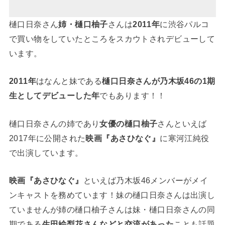
樋口日奈さん
姉・樋口柚子
さんは
2011年
に渋谷パルコ
で買い物をしていたところをスカウトされデビューして
います。
2011年
はなんと妹である
樋口日奈さんが乃木坂46の1期
生としてデビューした年
でもあります！！
樋口日奈さんの姉であり
女優の樋口柚子
さんといえば
2017年に公開された
映画『あさひなぐ』
に寒河江純役
で出演しています。
映画『あさひなぐ』
といえば乃木坂46メンバーがメイ
ンキャストを務めています！妹の樋口日奈さんは出演し
ていませんが姉の樋口柚子さんは妹・樋口日奈さんの同
期である
生田絵梨花さんなどと交流があった
ことも話題