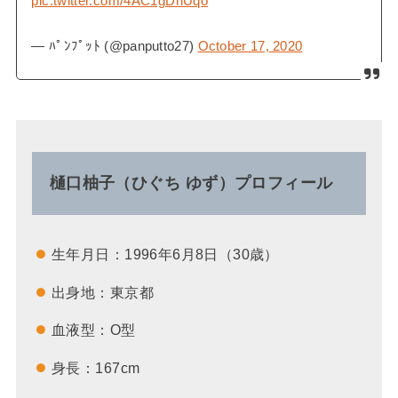
pic.twitter.com/4AC1gDhUqo
— ﾊﾟﾝﾌﾟｯﾄ (@panputto27)
October 17, 2020
樋口柚子（ひぐち ゆず）プロフィール
生年月日：1996年6月8日（30歳）
出身地：東京都
血液型：O型
身長：167cm