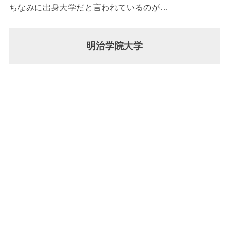
ちなみに出身大学だと言われているのが…
明治学院大学