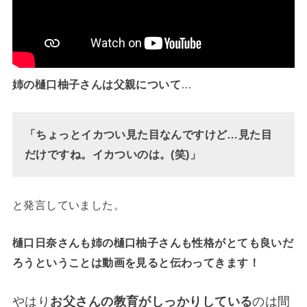
姉の樋口柚子さんは父親について
…
「ちょっとイカつい見た目なんですけど…見た目
だけですね。イカついのは。(笑)」
と発言していました。
樋口日奈さんも姉の樋口柚子さんも性格がとても良いだ
ろうということは動画を見ると伝わってきます！
やはり
お父さんの教育がしっかりしている
のは間