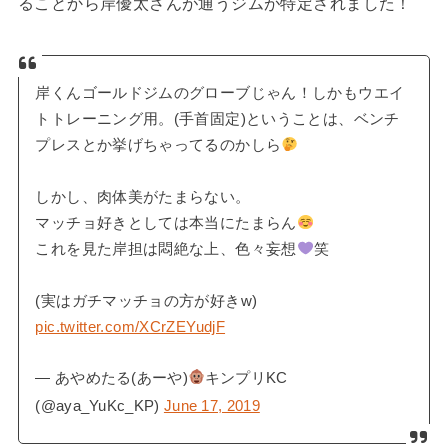
ることから岸優太さんが通うジムが特定されました！
岸くんゴールドジムのグローブじゃん！しかもウエイ
トトレーニング用。(手首固定)ということは、ベンチ
プレスとか挙げちゃってるのかしら
しかし、肉体美がたまらない。
マッチョ好きとしては本当にたまらん
これを見た岸担は悶絶な上、色々妄想
笑
(実はガチマッチョの方が好きw)
pic.twitter.com/XCrZEYudjF
— あやめたる(あーや)
キンプリKC
(@aya_YuKc_KP)
June 17, 2019