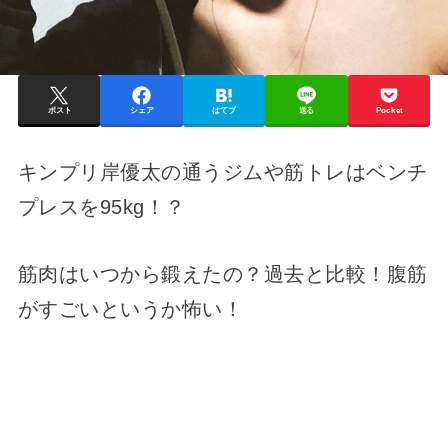
ポスト
シェア
はてブ
送る
Pocket
キンプリ岸優太の通うジムや筋トレはベンチ
プレスを95kg！？
筋肉はいつから鍛えたの？過去と比較！腹筋
がすごいというか怖い！