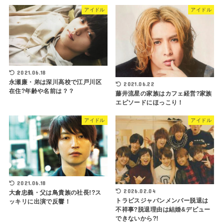
アイドル
アイドル
2021.06.18
永瀬廉・弟は深川高校で江戸川区
2021.06.22
在住?年齢や名前は？？
藤井流星の家族はカフェ経営?家族
エピソードにほっこり！
アイドル
アイドル
2021.06.18
2026.02.04
大倉忠義・父は鳥貴族の社長!?ス
トラビスジャパンメンバー脱退は
ッキリに出演で反響！
不祥事?脱退理由は結婚&デビュー
できないから?!