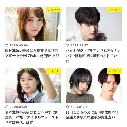
アイドル
アイドル
2020.05.06
2022.02.17
田村真佑の高校は八潮南で越谷市
ハルトが炎上?裏アカで元彼女ナン
立富士中学校!?Twitterが流出中??
パ?中指動画で脱退要求されてい
た！
アイドル
アイドル
2020.04.26
2021.07.23
岩本蓮加の高校はどこ??中学は田
前田こころの兄は前田拳太郎??工
無第一??地下アイドルファースト
藤遥の幼馴染!?空手が共通点??
きすぽ時代とは!?