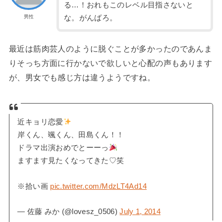
る…！おれもこのレベル目指さないと
な。がんばろ。
男性
最近は筋肉芸人のように脱ぐことが多かったのであんま
りそっち方面に行かないで欲しいと心配の声もあります
が、男女でも感じ方は違うようですね。
近キョリ恋愛
岸くん、颯くん、田島くん！！
ドラマ出演おめでとーーっ
ますます見たくなってきた♡笑
※拾い画
pic.twitter.com/MdzLT4Ad14
— 佐藤 みか (@lovesz_0506)
July 1, 2014