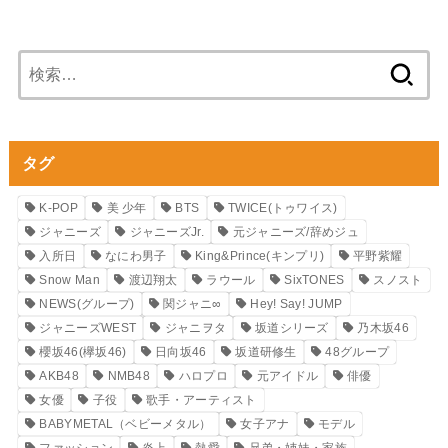
検
索:
タグ
K-POP
美 少年
BTS
TWICE(トゥワイス)
ジャニーズ
ジャニーズJr.
元ジャニーズ/辞めジュ
入所日
なにわ男子
King&Prince(キンプリ)
平野紫耀
Snow Man
渡辺翔太
ラウール
SixTONES
スノスト
NEWS(グループ)
関ジャニ∞
Hey! Say! JUMP
ジャニーズWEST
ジャニヲタ
坂道シリーズ
乃木坂46
櫻坂46(欅坂46)
日向坂46
坂道研修生
48グループ
AKB48
NMB48
ハロプロ
元アイドル
俳優
女優
子役
歌手・アーティスト
BABYMETAL（ベビーメタル）
女子アナ
モデル