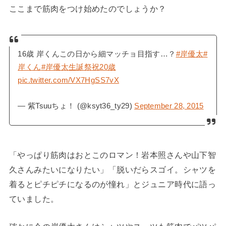
ここまで筋肉をつけ始めたのでしょうか？
16歳 岸くんこの日から細マッチョ目指す…？
#岸優太
#
岸くん
#岸優太生誕祭祝20歳
pic.twitter.com/VX7HgSS7vX
— 紫Tsuuちょ！ (@ksyt36_ty29)
September 28, 2015
「やっぱり筋肉はおとこのロマン！岩本照さんや山下智
久さんみたいになりたい」「脱いだらスゴイ。シャツを
着るとピチピチになるのが憧れ」とジュニア時代に語っ
ていました。