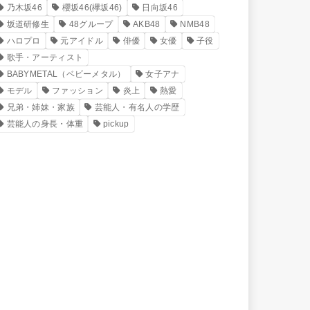
乃木坂46
櫻坂46(欅坂46)
日向坂46
坂道研修生
48グループ
AKB48
NMB48
ハロプロ
元アイドル
俳優
女優
子役
歌手・アーティスト
BABYMETAL（ベビーメタル）
女子アナ
モデル
ファッション
炎上
熱愛
兄弟・姉妹・家族
芸能人・有名人の学歴
芸能人の身長・体重
pickup