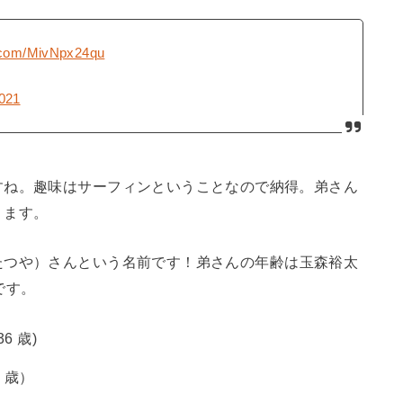
r.com/MivNpx24qu
2021
すね。趣味はサーフィンということなので納得。弟さん
ります。
たつや）さんという名前です！弟さんの年齢は玉森裕太
です。
6 歳)
 歳）