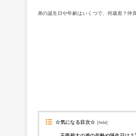
弟の誕生日や年齢はいくつで、何歳差？仲
☆気になる目次☆
[
hide
]
玉森裕太の弟の年齢や誕生日は？