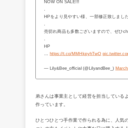
NOW ON SALE!!!
.
HPをより見やすい様、一部修正致しまし
.
売切れ商品も多数ございますので、ぜひch
.
HP
…
https://t.co/MMHkpyhTwO
pic.twitter.
— Lily&Bee_official (@LilyandBee_)
March
弟さんは事業主として経営を担当している
作っています。
ひとつひとつ手作業で作られる為に、人気