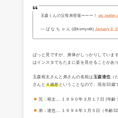
玉森くんの父母弟登場ーーー！
pic.twitte
— ば な ち ゃ ん (@ksmyotk)
January 8, 
ぱっと見ですが、身体がしっかりしていま
はインスタでもたまに姿を見せることがあ
玉森裕太さんと弟さんの名前は
玉森達也
（
さんと
４歳差
ということなので、現在32歳
兄：裕太… １９９０年３月１７日 (年齢 3
弟：達也… １９９４年１月５日（年齢32