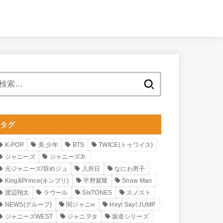
検
索:
タグ
K-POP
美 少年
BTS
TWICE(トゥワイス)
ジャニーズ
ジャニーズJr.
元ジャニーズ/辞めジュ
入所日
なにわ男子
King&Prince(キンプリ)
平野紫耀
Snow Man
渡辺翔太
ラウール
SixTONES
スノスト
NEWS(グループ)
関ジャニ∞
Hey! Say! JUMP
ジャニーズWEST
ジャニヲタ
坂道シリーズ