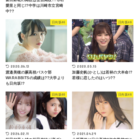
富田鈴花の高校は住吉高校??市村
愛里と同じ!?中学は川崎市立宮崎
中??
日向坂46
日向坂46
2020.06.13
2020.05.15
渡邉美穂の蕨高校バスケ部
加藤史帆(かとし)は若林の大本命!?
WARABBITSの成績は??大学より
若様に恋したのはいつ??
も日向坂!?
日向坂46
日向坂46
2026.02.11
2021.04.29