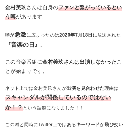
金村美玖
さんは自身の
ファンと繋がっているとい
う噂
があります。
急激
噂が
に広まったのは
2020年7月18日
に放送された
『音楽の日』
。
この音楽番組に
金村美玖さんは出演しなかった
こ
とが始まりです。
ネット上では金村美玖さんが
出演を見合わせた
理由は
スキャンダルが関係しているのではない
か！？
という話題になりました！！
この噂と同時にTwitter上ではある
キーワード
が飛び交い