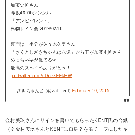
加藤史帆さん
欅坂46 7thシングル
『アンビバレント』
私物サイン会 2019/02/10
裏面は上半分が佐々木久美さん
「きくとしざきちゃんは永遠」から下が加藤史帆さん
めっちゃ字が似てるw
最高のスペイベありがとう！
pic.twitter.com/nDneXFFkHW
— ざきちゃん⊿ (@zaki_eef)
February 10, 2019
金村美玖さんにサインを書いてもらったKENT氏の台紙
（※金村美玖さんとKENT氏自身？をモチーフにしたキ