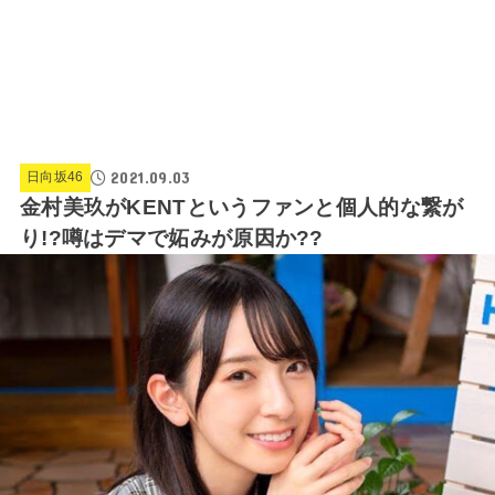
2021.09.03
日向坂46
金村美玖がKENTというファンと個人的な繋が
り!?噂はデマで妬みが原因か??