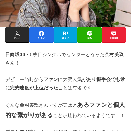
ポスト
シェア
はてブ
送る
Pocket
日向坂46
・6枚目シングルでセンターとなった
金村美玖
さん！
デビュー当時から
ファン
に大変人気があり
握手会でも常
に完売速度が上位だった
ことは有名です。
あるファンと個人
そんな
金村美玖
さんですが実はと
的な繋がりがある
ことが疑われているようです！！