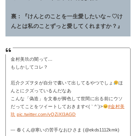
裏：『けんとのことを一生愛したいな～♡け
んとは私のことずっと愛してくれますか？』
金村美玖の闇って…
もしかしてコレ？
厄介クズヲタが自分で書いて出してるやつでしょ
ほ
んとにクズっているんだなあ
こんな「偽造」を文春が脚色して世間に出る前にウソ
だってことをツイートしておきます<(｀^´)>
#金村美
玖
pic.twitter.com/vQZiXI3AGD
— 春くん@寒いの苦手なおひさま (@ekds1112kmk)