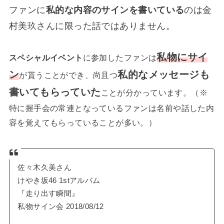
ファンに
私的な内容のサインを書いている
のは金
村美玖さんに限った話ではありません。
私物にサイ
スペシャルイベント
に参加したファンは
ン
私的なメッセージも
が貰うことができ、尚且つ
書いてもらっていた
ことが分かっています。（※
特に握手会の常連となっているファンは名前や話した内
容を覚えてもらっていることが多い。）
佐々木久美さん
けやき坂46 1stアルバム
『走り出す瞬間』
私物サイン会 2018/08/12