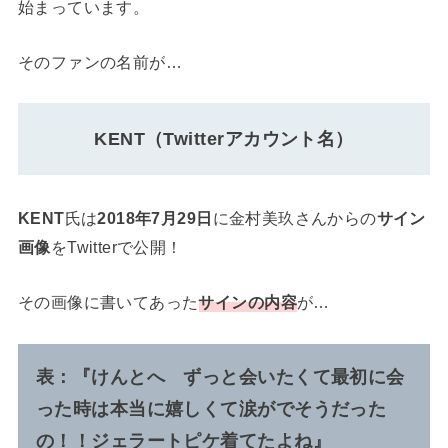
始まっています。
そのファンの名前が…
KENT（Twitterアカウント名）
KENT
氏は
2018年7月29日
に金村美玖さんからの
サイン
画像
をTwitterで公開！
その画像に書いてあった
サインの内容
が…
表：『けんとへ ずっと会いたくて最初に会
った時は本当に嬉しくて涙がでそうだった
の！！ジェラートピケ着てたよね』