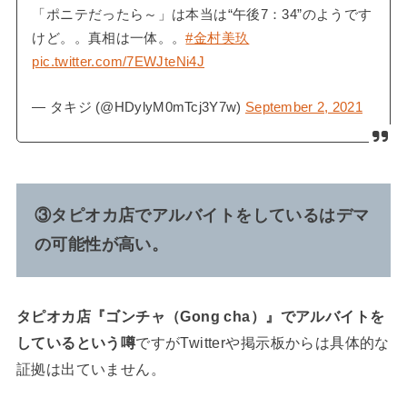
「ポニテだったら～」は本当は“午後7：34”のようです
けど。。真相は一体。。
#金村美玖
pic.twitter.com/7EWJteNi4J
— タキジ (@HDylyM0mTcj3Y7w)
September 2, 2021
③タピオカ店でアルバイトをしているはデマ
の可能性が高い。
タピオカ店『ゴンチャ（Gong cha）』でアルバイトを
しているという噂
ですがTwitterや掲示板からは具体的な
証拠は出ていません。