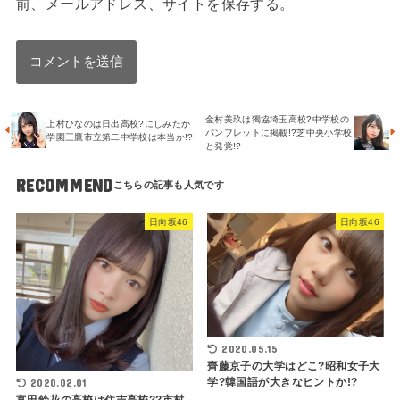
前、メールアドレス、サイトを保存する。
金村美玖は獨協埼玉高校?中学校の
上村ひなのは日出高校?にしみたか
パンフレットに掲載!?芝中央小学校
学園三鷹市立第二中学校は本当か!?
と発覚!?
RECOMMEND
日向坂46
日向坂46
2020.05.15
齊藤京子の大学はどこ?昭和女子大
学?韓国語が大きなヒントか!?
2020.02.01