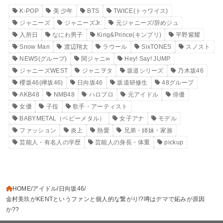
K-POP
美 少年
BTS
TWICE(トゥワイス)
ジャニーズ
ジャニーズJr.
元ジャニーズ/辞めジュ
入所日
なにわ男子
King&Prince(キンプリ)
平野紫耀
Snow Man
渡辺翔太
ラウール
SixTONES
スノスト
NEWS(グループ)
関ジャニ∞
Hey! Say! JUMP
ジャニーズWEST
ジャニヲタ
坂道シリーズ
乃木坂46
櫻坂46(欅坂46)
日向坂46
坂道研修生
48グループ
AKB48
NMB48
ハロプロ
元アイドル
俳優
女優
子役
歌手・アーティスト
BABYMETAL（ベビーメタル）
女子アナ
モデル
ファッション
炎上
熱愛
兄弟・姉妹・家族
芸能人・有名人の学歴
芸能人の身長・体重
pickup
HOME
アイドル
日向坂46
金村美玖がKENTというファンと個人的な繋がり!?噂はデマで妬みが原因
か??