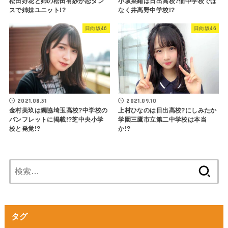
松田好花と姉の松田有紗が恋ダン
小坂菜緒は日出高校?佃中学校では
スで姉妹ユニット!?
なく井高野中学校!?
日向坂46
日向坂46
2021.08.31
2021.09.10
金村美玖は獨協埼玉高校?中学校の
上村ひなのは日出高校?にしみたか
パンフレットに掲載!?芝中央小学
学園三鷹市立第二中学校は本当
校と発覚!?
か!?
検
索:
タグ