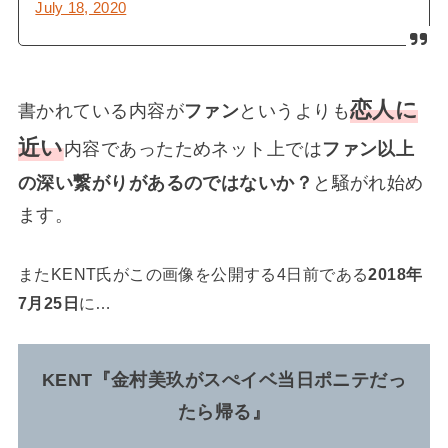
July 18, 2020
恋人に
書かれている内容が
ファン
というよりも
近い
内容であったためネット上では
ファン以上
の深い繋がりがあるのではないか？
と騒がれ始め
ます。
またKENT氏がこの画像を公開する4日前である
2018年
7月25日
に…
KENT『金村美玖がスぺイベ当日ポニテだっ
たら帰る』