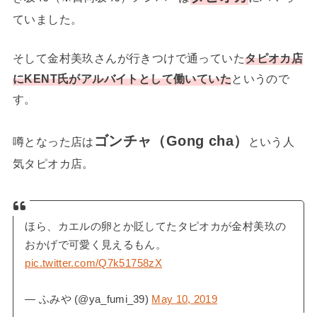
ていました。
そして金村美玖さんが行きつけで通っていた
タピオカ店
にKENT氏がアルバイトとして働いていた
というので
す。
ゴンチャ（Gong cha）
噂となった店は
という人
気タピオカ店。
ほら、カエルの卵とか貶してたタピオカが金村美玖の
おかげで可愛く見えるもん。
pic.twitter.com/Q7k51758zX
— ふみや (@ya_fumi_39)
May 10, 2019