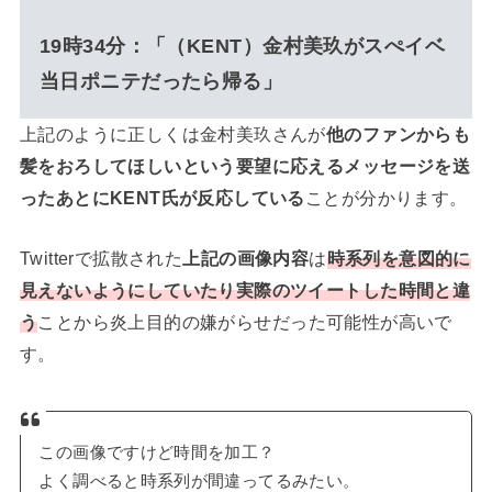
19時34分：「（KENT）金村美玖がスぺイベ
当日ポニテだったら帰る」
上記のように正しくは金村美玖さんが
他のファンからも
髪をおろしてほしいという要望に応えるメッセージを送
ったあとにKENT氏が反応している
ことが分かります。
Twitterで拡散された
上記の画像内容
は
時系列を意図的に
見えないようにしていたり実際のツイートした時間と違
う
ことから炎上目的の嫌がらせだった可能性が高いで
す。
この画像ですけど時間を加工？
よく調べると時系列が間違ってるみたい。