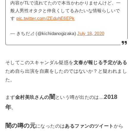
内容がTLで流れてたので本当かわかりませんけど、一
般人男性オタクと仲良くしてるみたいな情報らしいで
す
pic.twitter.com/ZEduhE6EPk
— きちだ⊿ (@kichidanogizaka)
July 18, 2020
そしてこのスキャンダル疑惑を
文春が報じる予定がある
ため自ら出演を自粛をしたのではないか？と疑われまし
た。
闇
2018
まず
金村美玖さんの
という噂が出たのは…
年
。
闇の噂の元
になったのは
あるファンのツイート
から