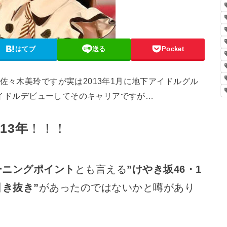
はてブ
送る
Pocket
佐々木美玲ですが実は2013年1月に地下アイドルグル
イドルデビューしてそのキャリアですが…
に
13年
！！！
ーニングポイント
とも言える
”けやき坂46・1
引き抜き”
があったのではないかと噂があり