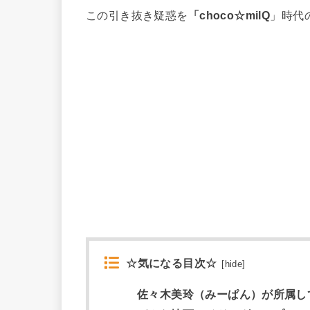
この引き抜き疑惑を
「choco☆milQ
」時代
☆気になる目次☆
[
hide
]
佐々木美玲（みーぱん）が所属して