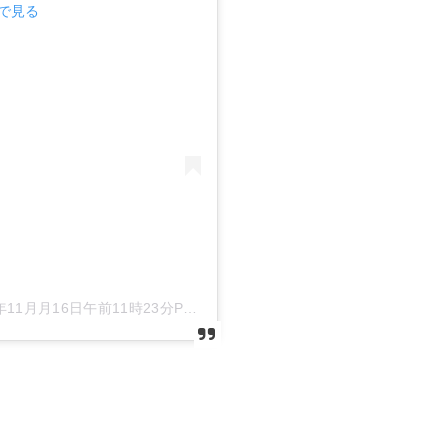
mで見る
年11月月16日午前11時23分PST