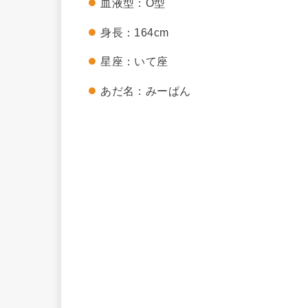
血液型：O型
身長：164cm
星座：いて座
あだ名：みーぱん