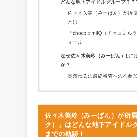
どんな地下アイドルグループ？？”
佐々木久美（みーぱん）が所属し
とは
「choco☆milQ（チョコ
ィール
なぜ佐々木美玲（みーぱん）は”け
か？
長濱ねるの最終審査への不参
佐々木美玲（みーぱん）が所属し
ク）」はどんな地下アイドルグ
までの軌跡！