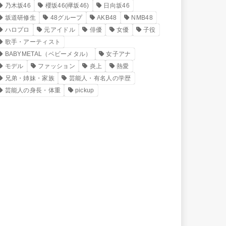
乃木坂46
櫻坂46(欅坂46)
日向坂46
坂道研修生
48グループ
AKB48
NMB48
ハロプロ
元アイドル
俳優
女優
子役
歌手・アーティスト
BABYMETAL（ベビーメタル）
女子アナ
モデル
ファッション
炎上
熱愛
兄弟・姉妹・家族
芸能人・有名人の学歴
芸能人の身長・体重
pickup