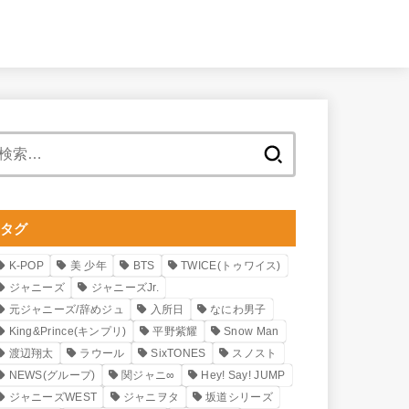
検
索:
タグ
K-POP
美 少年
BTS
TWICE(トゥワイス)
ジャニーズ
ジャニーズJr.
元ジャニーズ/辞めジュ
入所日
なにわ男子
King&Prince(キンプリ)
平野紫耀
Snow Man
渡辺翔太
ラウール
SixTONES
スノスト
NEWS(グループ)
関ジャニ∞
Hey! Say! JUMP
ジャニーズWEST
ジャニヲタ
坂道シリーズ