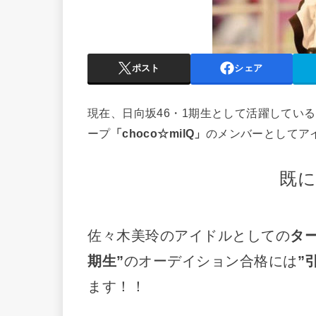
ポスト
シェア
現在、日向坂46・1期生として活躍している
ープ
「choco☆milQ」
のメンバーとしてア
既
佐々木美玲のアイドルとしての
タ
期生”
のオーデイション合格には
”
ます！！