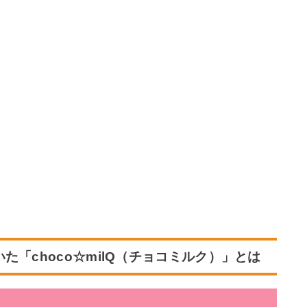
いた
「choco☆milQ（チョコミルク）」
とは