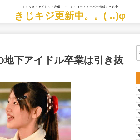
エンタメ・アイドル・声優・アニメ・ユーチューバー情報まとめ中
きじキジ更新中。。( ..)φ
)の地下アイドル卒業は引き抜