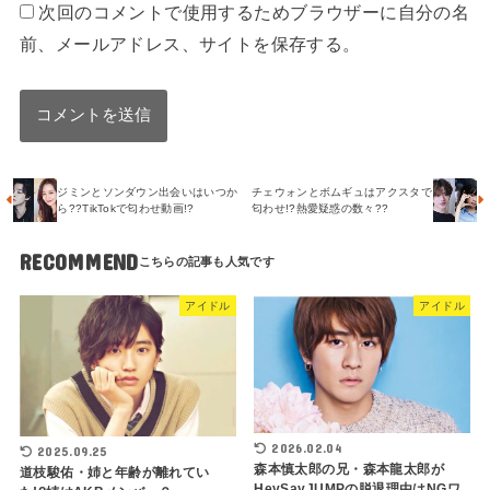
次回のコメントで使用するためブラウザーに自分の名
前、メールアドレス、サイトを保存する。
ジミンとソンダウン出会いはいつか
チェウォンとボムギュはアクスタで
ら??TikTokで匂わせ動画!?
匂わせ!?熱愛疑惑の数々??
RECOMMEND
アイドル
アイドル
2026.02.04
2025.09.25
森本慎太郎の兄・森本龍太郎が
道枝駿佑・姉と年齢が離れてい
HeySayJUMPの脱退理由はNGワ