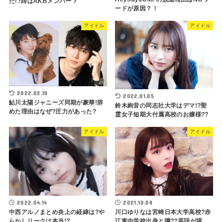
た!?姉はAKBメンバー？
ードが原因？！
アイドル
アイドル
2022.02.10
2022.01.05
鮎川太陽ジャニーズ同期が豪華!辞
鈴木絢音の同志社大学はデマ!?聖
めた理由はなぜ?圧力があった?
霊女子短期大付属高校のお嬢様??
アイドル
アイドル
2022.04.14
2021.10.08
中西アルノまとめ炎上の経緯は?や
川口ゆりなは宮崎日本大学高校?赤
らかしリークは本当!?
江東中学校出身と噂??英語が堪