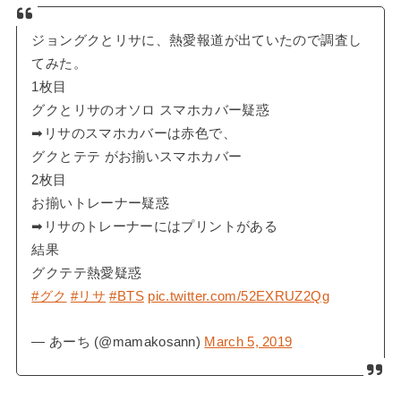
ジョングクとリサに、熱愛報道が出ていたので調査し
てみた。
1枚目
グクとリサのオソロ スマホカバー疑惑
➡︎リサのスマホカバーは赤色で、
グクとテテ がお揃いスマホカバー
2枚目
お揃いトレーナー疑惑
➡︎リサのトレーナーにはプリントがある
結果
グクテテ熱愛疑惑
#グク
#リサ
#BTS
pic.twitter.com/52EXRUZ2Qg
— あーち (@mamakosann)
March 5, 2019