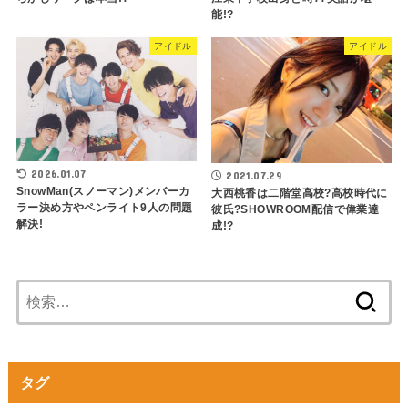
能!?
アイドル
アイドル
2026.01.07
2021.07.29
SnowMan(スノーマン)メンバーカ
大西桃香は二階堂高校?高校時代に
ラー決め方やペンライト9人の問題
彼氏?SHOWROOM配信で偉業達
解決!
成!?
検
索:
タグ