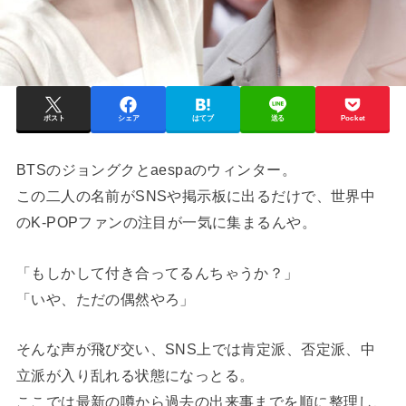
ポスト
シェア
はてブ
送る
Pocket
BTSのジョングクとaespaのウィンター。
この二人の名前がSNSや掲示板に出るだけで、世界中
のK-POPファンの注目が一気に集まるんや。
「もしかして付き合ってるんちゃうか？」
「いや、ただの偶然やろ」
そんな声が飛び交い、SNS上では肯定派、否定派、中
立派が入り乱れる状態になっとる。
ここでは最新の噂から過去の出来事までを順に整理し、