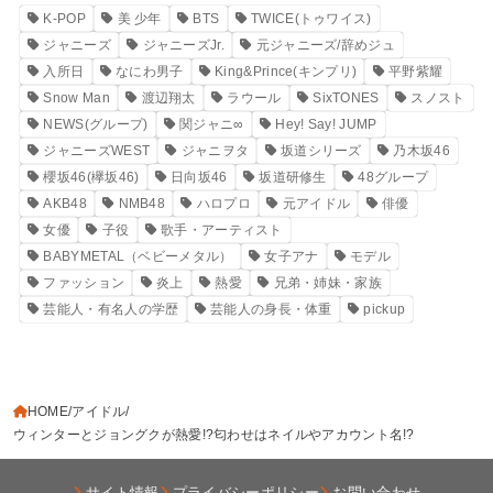
K-POP
美 少年
BTS
TWICE(トゥワイス)
ジャニーズ
ジャニーズJr.
元ジャニーズ/辞めジュ
入所日
なにわ男子
King&Prince(キンプリ)
平野紫耀
Snow Man
渡辺翔太
ラウール
SixTONES
スノスト
NEWS(グループ)
関ジャニ∞
Hey! Say! JUMP
ジャニーズWEST
ジャニヲタ
坂道シリーズ
乃木坂46
櫻坂46(欅坂46)
日向坂46
坂道研修生
48グループ
AKB48
NMB48
ハロプロ
元アイドル
俳優
女優
子役
歌手・アーティスト
BABYMETAL（ベビーメタル）
女子アナ
モデル
ファッション
炎上
熱愛
兄弟・姉妹・家族
芸能人・有名人の学歴
芸能人の身長・体重
pickup
HOME
アイドル
ウィンターとジョングクが熱愛!?匂わせはネイルやアカウント名!?
サイト情報
プライバシーポリシー
お問い合わせ