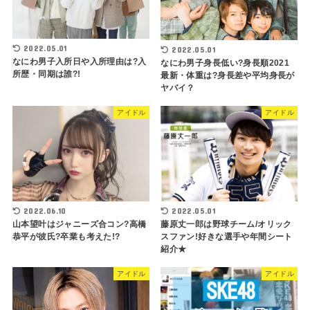
2022.05.01
2022.05.01
なにわ男子入所日や入所理由は?入
なにわ男子身長低い?身長順2021
所歴・同期は誰?!
最新・体重は?身長差や平均身長が
ヤバイ？
アイドル
アイドル
2022.06.10
2022.05.01
山本望叶はジャニーズ合コン?高橋
藤原丈一郎は野球チーム/オリック
恭平が彼氏?卒業も考えた!?
スファン!好きな選手や年間シート
紹介★
アイドル
アイドル