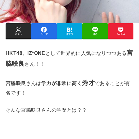
ポスト
シェア
はてブ
送る
Pocket
宮
HKT48、IZ*ONE
として世界的に人気になりつつある
脇咲良
さん！！
秀才
宮脇咲良
さんは
学力が非常に高く
であることが有
名です！
そんな宮脇咲良さんの学歴とは？？