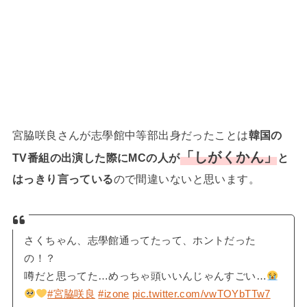
宮脇咲良さんが志學館中等部出身だったことは
韓国の
「しがくかん」
TV番組の出演した際にMCの人が
と
はっきり言っている
ので間違いないと思います。
さくちゃん、志學館通ってたって、ホントだった
の！？
噂だと思ってた…めっちゃ頭いいんじゃんすごい…
#宮脇咲良
#izone
pic.twitter.com/vwTOYbTTw7