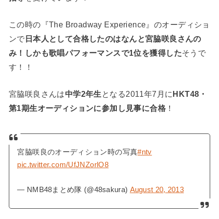
この時の『The Broadway Experience』のオーディショ
ンで
日本人として合格したのはなんと宮脇咲良さんの
み！しかも歌唱パフォーマンスで1位を獲得した
そうで
す！！
宮脇咲良さんは
中学2年生
となる2011年7月に
HKT48・
第1期生オーディションに参加し見事に合格
！
宮脇咲良のオーディション時の写真
#ntv
pic.twitter.com/UfJNZorlO8
— NMB48まとめ隊 (@48sakura)
August 20, 2013