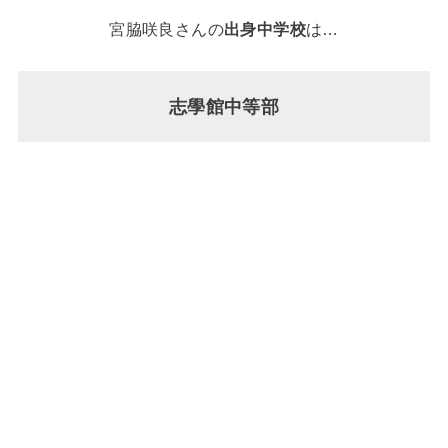
宮脇咲良さんの
出身中学校
は…
志學館中等部