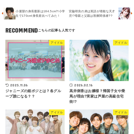
小瀧望の身長最新は184.5cm?!小学
宮脇咲良の弟は英語が堪能な天才
生で170cm!身長差比べてみた！
児!?母親と父親は医療関係者??
RECOMMEND
アイドル
アイドル
2025.11.06
2026.02.16
ジャニーズの姫ポジとは？各グル
高井俐香はお嬢様？帰国子女や乗
ープ誰になる？？
馬が理由?実家は芦屋の高級住宅
街!?
アイドル
アイドル