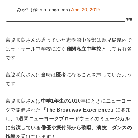
— みか*. (@sakutango_ms)
April 30, 2019
宮脇咲良さんの通っていた志學館中等部は鹿児島県内で
はラ・サール中学校に次ぐ
難関私立中学校
としても有名
です！！
宮脇咲良さんは当時は
医者
になることを志していたよう
です！！
宮脇咲良さんは
中学1年生
の2010年にときにニューヨー
クで開催された
『The Broadway Experience』
に参加
し、1週間
ニューヨークブロードウェイのミュージカル
に出演している俳優や振付師から歌唱、演技、ダンスの
指導
を受けています！