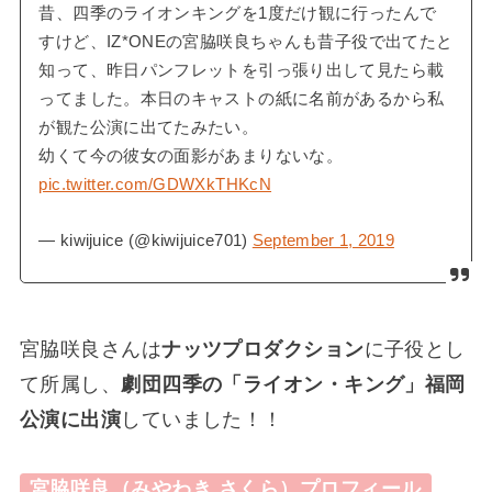
昔、四季のライオンキングを1度だけ観に行ったんで
すけど、IZ*ONEの宮脇咲良ちゃんも昔子役で出てたと
知って、昨日パンフレットを引っ張り出して見たら載
ってました。本日のキャストの紙に名前があるから私
が観た公演に出てたみたい。
幼くて今の彼女の面影があまりないな。
pic.twitter.com/GDWXkTHKcN
— kiwijuice (@kiwijuice701)
September 1, 2019
宮脇咲良さんは
ナッツプロダクション
に子役とし
て所属し、
劇団四季の「ライオン・キング」福岡
公演に出演
していました！！
宮脇咲良（みやわき さくら）プロフィール