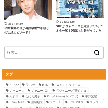
2022.06.10
2021.08.20
SKEがジャニーズとお泊り?ジャニ
平野紫耀の母が再婚騒動?!母親と
オタ一覧！関西Jr.と繋がっていた!
の壮絶エピソード！
検
索:
タグ
K-POP
美 少年
BTS
TWICE(トゥワイス)
ジャニーズ
ジャニーズJr.
元ジャニーズ/辞めジュ
入所日
なにわ男子
King&Prince(キンプリ)
平野紫耀
Snow Man
渡辺翔太
ラウール
SixTONES
スノスト
NEWS(グループ)
関ジャニ∞
Hey! Say! JUMP