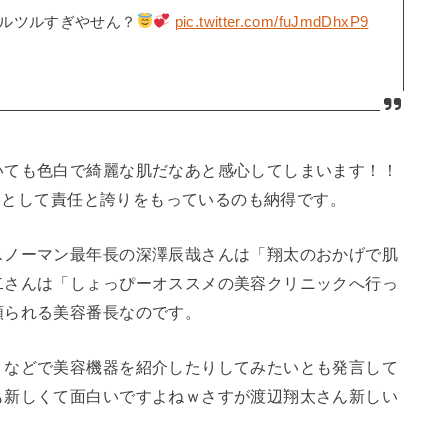
ルツルすぎやせん？
pic.twitter.com/fuJmdDhxP9
いても色白で綺麗な肌だなあと感心してしまいます！！
担当として責任と誇りをもっているのも納得です。
スノーマン最年長の深澤辰哉さんは「翔太のおかげで肌
二さんは「しょっぴーオススメの美容クリニックへ行っ
頼られる美容番長なのです。
」などで美容機器を紹介したりしてみたいとも発言して
も新しくて面白いですよねｗさすが渡辺翔太さん新しい