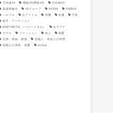
乃木坂46
櫻坂46(欅坂46)
日向坂46
坂道研修生
48グループ
AKB48
NMB48
ハロプロ
元アイドル
俳優
女優
子役
歌手・アーティスト
BABYMETAL（ベビーメタル）
女子アナ
モデル
ファッション
炎上
熱愛
兄弟・姉妹・家族
芸能人・有名人の学歴
芸能人の身長・体重
pickup