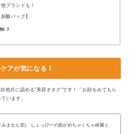
？他ブランドも！
ス炭酸パック】
MK？
ンケアが気になる！
んは自他共に認める”美容オタク”です！「お顔をみてもら
っています。
(すみません笑)、しょっぴーの肌がめちゃくちゃ綺麗と