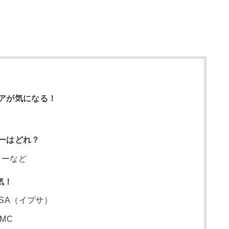
アが気になる！
？
ーはどれ？
ラーなど
気！
SA（イプサ）
MC