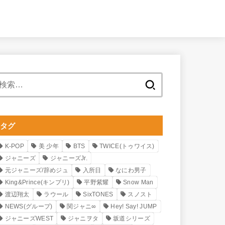
検
索:
タグ
K-POP
美 少年
BTS
TWICE(トゥワイス)
ジャニーズ
ジャニーズJr.
元ジャニーズ/辞めジュ
入所日
なにわ男子
King&Prince(キンプリ)
平野紫耀
Snow Man
渡辺翔太
ラウール
SixTONES
スノスト
NEWS(グループ)
関ジャニ∞
Hey! Say! JUMP
ジャニーズWEST
ジャニヲタ
坂道シリーズ