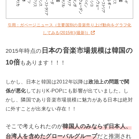
引用：ガベージニュース（主要国別の音楽売り上げ動向をグラフ化
してみる(2015年)(最新)）
日本の音楽市場規模は韓国の
2015年時点の
10倍
もあります！！！
しかし、日本と韓国は2012年以降は
政治上の問題で関
係が悪化
しておりK-POPにも影響が出ていました。し
かし、隣国であり音楽市場規模に魅力がある日本は絶対
に外すことが出来ない存在！！
そこで考えられたのが
韓国人のみならず日本人、
台湾人を含めたグローバルグループ
だと推測され