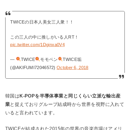
TWICEの日本人美女三人衆！！
この三人の中に推しがいる人RT！
pic.twitter.com/1Dginxa0V4
—
TWICE
モモペン
TWICE垢
(@AKIFUMI72046572)
October 6, 2018
韓国は
K-POPを半導体事業と同じくらい立派な輸出産
業
と捉えておりグループ結成時から世界を視野に入れて
いると言われています。
TWICEが結成された2015年の世界の音楽市場はアメリ