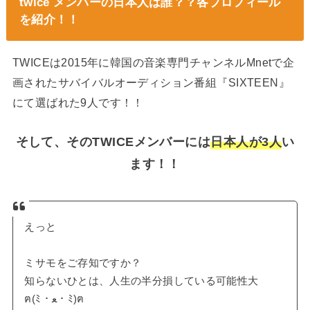
twice メンバーの日本人は誰？？各プロフィール
を紹介！！
TWICEは2015年に韓国の音楽専門チャンネルMnetで企
画されたサバイバルオーディション番組『SIXTEEN』
にて選ばれた9人です！！
そして、そのTWICEメンバーには
日本人が3人
い
ます！！
えっと
ミサモをご存知ですか？
知らないひとは、人生の半分損している可能性大
ฅ(ﾐ・ﻌ・ﾐ)ฅ