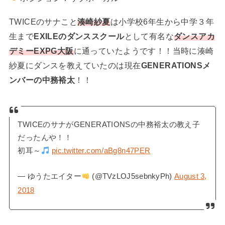
TWICEのサナこと
湊崎紗夏
は小学校6年生から中学３年
生まで
EXILEのダンススクール
として有名な
ダンスアカ
デミーEXPG大阪
に通っていたようです！！当時に湊崎
紗夏にダンスを教えていたのは現在
GENERATIONSメ
ンバーの中務裕太
！！
TWICEのサナがGENERATIONSの中務裕太の教え子
だったんや！！
初耳～
pic.twitter.com/aBg8n47PER
— ゆうたエイター
(@TVzLOJ5sebnkyPh)
August 3,
2018