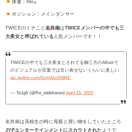
体重：46㎏
ポジション：メインダンサー
TWICEのミナこと
名井南
は
TWICEメンバーの中でも三
大美女と呼ばれている
人気メンバーです！！
TWICEの中でも三大美女とされてる御三方のAllureで
のビジュアルが言葉では言い表せないくらいに美しい
pic.twitter.com/GmNAn9I0ME
— Ta1g0 (@Re_aldebaran)
April 15, 2020
名井南は高校生の時に母親と買い物をしていたところ
JYPエンターテインメントにスカウトされた
ようで