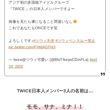
アジア初の多国籍アイドルグループ
『TWICE 』の日本人メンバーですよー
画像を見たら虜になること間違いなし
これであなたもONCEです笑
よろしくです♪
#ツウィ天使
#ツウィペンスルー禁止
pic.twitter.com/FHfdAGFhi3
— twice@ツウィ可愛い (@BfoT4urpoCDmFLa)
April
26, 2020
TWICE日本人メンバー3人の名前は…
モモ、サナ、ミナ！！