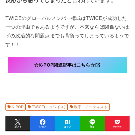
反応から患ってしまった
と言われています。
TWICEのグローバルメンバー構成はTWICEが成功した
一つの理由でもあるようですが、本来ならば関係ないは
ずの政治的な問題点までも背負ってしまっているようで
す！！
☆K-POP関連記事はこちら☆
K-POP
TWICE(トゥワイス)
歌手・アーティスト
ポスト
シェア
はてブ
送る
Pocket