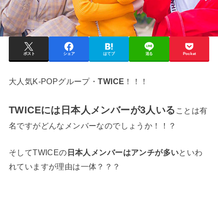
ポスト
シェア
はてブ
送る
Pocket
大人気K-POPグループ・
TWICE
！！！
TWICEには日本人メンバーが3人いる
ことは有
名ですがどんなメンバーなのでしょうか！！？
そしてTWICEの
日本人メンバーはアンチが多い
といわ
れていますが理由は一体？？？