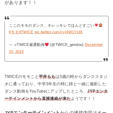
があります！！
ここのモモのダンス、キレッキレでほんとすごい
#モモ
#TWICE
pic.twitter.com/cyI4W1YUlX
— ♫TWICE厳選動画
(@TWICE_gendou)
December
20, 2019
TWICEのモモこと
平井もも
は3歳の時からダンススタジ
オに通っており、中学3年生の時に姉と一緒に撮影した
ダンス動画をYouTubeにアップしたところ、
JYPエンタ
ーテインメントから直接連絡が来た
ようです！！
JYPエンターテインメント
からの連絡内容はオー