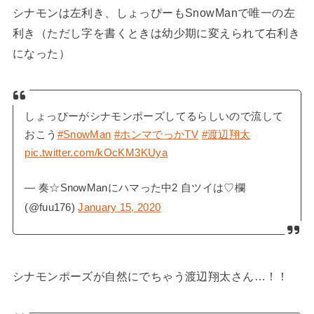
シナモンは左利き、しょっぴーもSnowManで唯一の左
利き（ただし字を書くときは幼少期に変えられて右利き
になった）
しょっぴーがシナモンポーズしてるらしいので流して
おこう
#SnowMan
#ホンマでっかTV
#渡辺翔太
pic.twitter.com/kOcKM3KUya
— 奏☆SnowManにハマった中2 自ツイは♡欄
(@fuu176)
January 15, 2020
シナモンポーズが自然にでちゃう渡辺翔太さん…！！