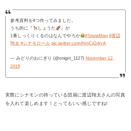
参考資料を4つ作ってみました。
うち的に『
しょうた
』が
1番しっくりくるのはなんでやろか
#SnowMan
#渡辺
翔太
#シナモロール
pic.twitter.com/HmCiGjlryA
— みどりのおにぎり (@onigiri_1127)
November 12,
2019
実際にシナモンの持っている団扇に渡辺翔太さんの写真
を入れて楽しめます！とってもいい感じですね!