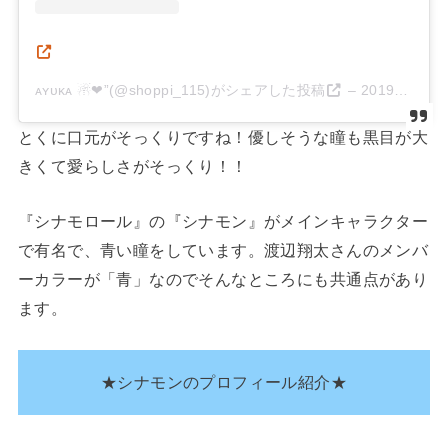
ᴀʏᴜᴋᴀ ☃︎‪‪❤︎‬”(@shoppi_115)がシェアした投稿
–
2019年12月月20日午前6時54分PST
とくに口元がそっくりですね！優しそうな瞳も黒目が大
きくて愛らしさがそっくり！！
『シナモロール』の『シナモン』がメインキャラクター
で有名で、青い瞳をしています。渡辺翔太さんのメンバ
ーカラーが「青」なのでそんなところにも共通点があり
ます。
★シナモンのプロフィール紹介★