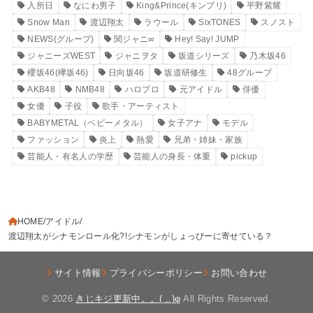
入所日
なにわ男子
King&Prince(キンプリ)
平野紫耀
Snow Man
渡辺翔太
ラウール
SixTONES
スノスト
NEWS(グループ)
関ジャニ∞
Hey! Say! JUMP
ジャニーズWEST
ジャニヲタ
坂道シリーズ
乃木坂46
櫻坂46(欅坂46)
日向坂46
坂道研修生
48グループ
AKB48
NMB48
ハロプロ
元アイドル
俳優
女優
子役
歌手・アーティスト
BABYMETAL（ベビーメタル）
女子アナ
モデル
ファッション
炎上
熱愛
兄弟・姉妹・家族
芸能人・有名人の学歴
芸能人の身長・体重
pickup
HOME
アイドル
渡辺翔太がシナモンロール化?!シナモンがしょっぴーに寄せている？
サイト情報
プライバシーポリシー
お問い合わせ
© 2026
きじキジ更新中。。( ..)φ
All Rights Reserved.