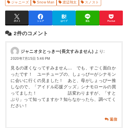
ジャニーズ
Snow Man
渡辺翔太
スノスト
ポスト
シェア
はてブ
送る
Pocket
2件のコメント
ジャニオタとっきー(長文すみません)
より:
2020年7月15日 5:46 PM
見るの遅くなってすみません… でも、すごく面白か
ったです！ ユーチューブの、しょっぴーがシナモン
に会いに行くの見ました！ あと、母がしょっぴー推
しなので、「アイドル応援グッズ」シナモロールの買
ってました！ 話変わりますが、「すと
ぷり」って知ってますか？知らなかったら、調べてく
ださい！
返信