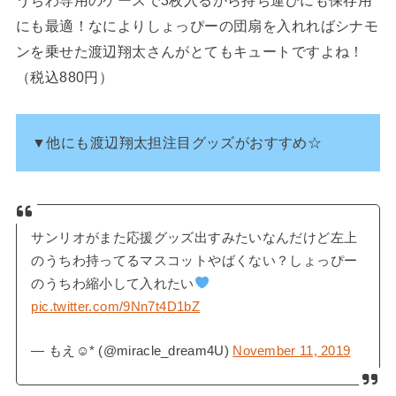
うちわ専用のケースで3枚入るから持ち運びにも保存用
にも最適！なによりしょっぴーの団扇を入れればシナモ
ンを乗せた渡辺翔太さんがとてもキュートですよね！
（税込880円）
▼他にも渡辺翔太担注目グッズがおすすめ☆
サンリオがまた応援グッズ出すみたいなんだけど左上
のうちわ持ってるマスコットやばくない？しょっぴー
のうちわ縮小して入れたい
pic.twitter.com/9Nn7t4D1bZ
— もえ☺︎* (@miracle_dream4U)
November 11, 2019