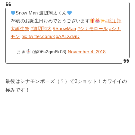
Snow Man 渡辺翔太くん
26歳のお誕生日おめでとうございます
#渡辺翔
太誕生祭
#渡辺翔太
#SnowMan
#シナモロール
#シナ
モン
pic.twitter.com/KgAALXdviD
— まき
(@06s2gm6k03)
November 4, 2018
最後はシナモンポーズ（？）で2ショット！カワイイの
極みです！