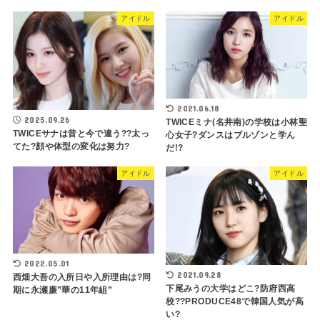
アイドル
アイドル
2021.06.18
2025.09.26
TWICEミナ(名井南)の学校は小林聖
TWICEサナは昔と今で違う??太っ
心女子?ダンスはブルゾンと学ん
てた?顔や体型の変化は努力?
だ!?
アイドル
アイドル
2022.05.01
2021.09.28
西畑大吾の入所日や入所理由は?同
下尾みうの大学はどこ?防府西高
期に永瀬廉”華の11年組”
校??PRODUCE48で韓国人気が高
い?