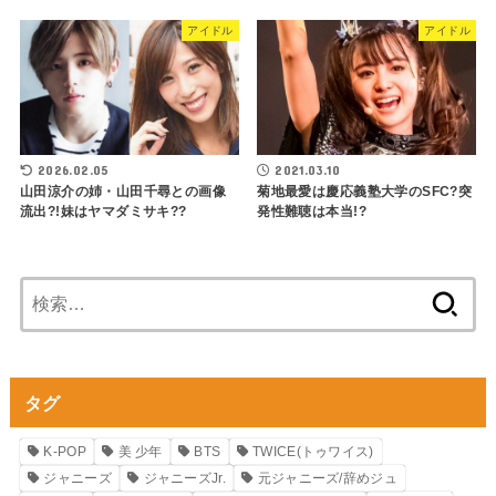
アイドル
アイドル
2026.02.05
2021.03.10
山田涼介の姉・山田千尋との画像
菊地最愛は慶応義塾大学のSFC?突
流出?!妹はヤマダミサキ??
発性難聴は本当!?
検
索:
タグ
K-POP
美 少年
BTS
TWICE(トゥワイス)
ジャニーズ
ジャニーズJr.
元ジャニーズ/辞めジュ