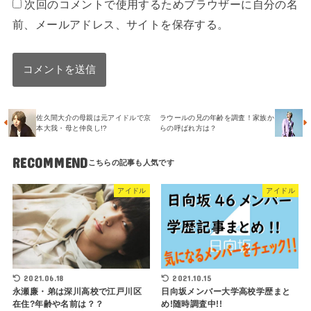
次回のコメントで使用するためブラウザーに自分の名
前、メールアドレス、サイトを保存する。
佐久間大介の母親は元アイドルで京
ラウールの兄の年齢を調査！家族か
本大我・母と仲良し!?
らの呼ばれ方は？
RECOMMEND
アイドル
アイドル
2021.06.18
2021.10.15
永瀬廉・弟は深川高校で江戸川区
日向坂メンバー大学高校学歴まと
在住?年齢や名前は？？
め!随時調査中!!