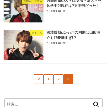
阿部顕嵐の大学は明治学院大学を
芸能人・有名人
休学中?!現在は?文学部だった！
2021.06.18
深澤辰哉(ふっか)の同期は山田涼
アイドル
介も!?豪華すぎ!？
2021.07.27
＜
1
2
3
検