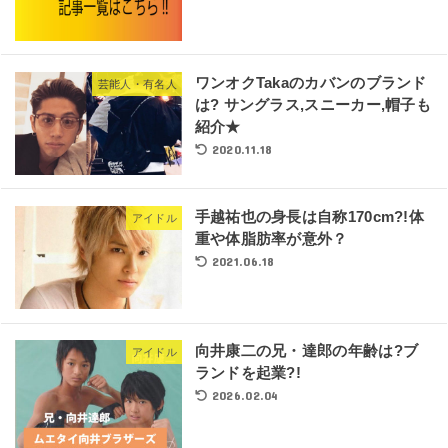
ワンオクTakaのカバンのブランド
芸能人・有名人
は? サングラス,スニーカー,帽子も
紹介★
2020.11.18
手越祐也の身長は自称170cm?!体
アイドル
重や体脂肪率が意外？
2021.06.18
向井康二の兄・達郎の年齢は?ブ
アイドル
ランドを起業?!
2026.02.04