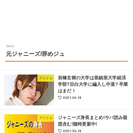
元ジャニーズ/辞めジュ
岩橋玄樹の大学は亜細亜大学経済
アイドル
学部?目白大学に編入し中退? 卒業
はまだ！
2021.06.18
ジャニーズ身長まとめ!サバ読み疑
アイドル
惑含む!随時更新中!
2021.06.18