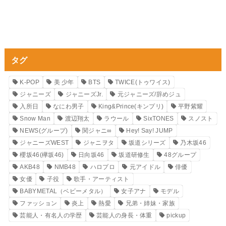
タグ
K-POP
美 少年
BTS
TWICE(トゥワイス)
ジャニーズ
ジャニーズJr.
元ジャニーズ/辞めジュ
入所日
なにわ男子
King&Prince(キンプリ)
平野紫耀
Snow Man
渡辺翔太
ラウール
SixTONES
スノスト
NEWS(グループ)
関ジャニ∞
Hey! Say! JUMP
ジャニーズWEST
ジャニヲタ
坂道シリーズ
乃木坂46
櫻坂46(欅坂46)
日向坂46
坂道研修生
48グループ
AKB48
NMB48
ハロプロ
元アイドル
俳優
女優
子役
歌手・アーティスト
BABYMETAL（ベビーメタル）
女子アナ
モデル
ファッション
炎上
熱愛
兄弟・姉妹・家族
芸能人・有名人の学歴
芸能人の身長・体重
pickup