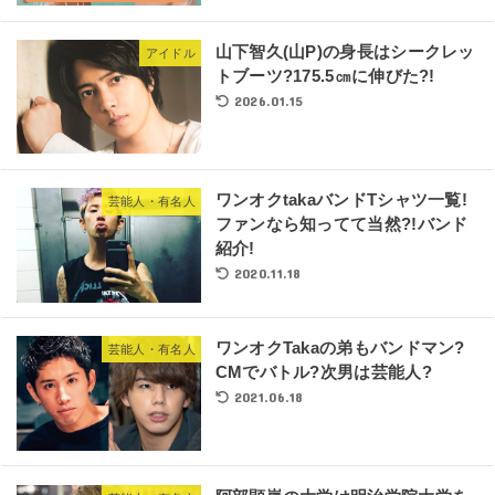
山下智久(山P)の身長はシークレッ
アイドル
トブーツ?175.5㎝に伸びた?!
2026.01.15
ワンオクtakaバンドTシャツ一覧!
芸能人・有名人
ファンなら知ってて当然?!バンド
紹介!
2020.11.18
ワンオクTakaの弟もバンドマン?
芸能人・有名人
CMでバトル?次男は芸能人?
2021.06.18