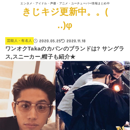
エンタメ・アイドル・声優・アニメ・ユーチューバー情報まとめ中
きじキジ更新中。。(
..)φ
2020.05.25
2020.11.18
芸能人・有名人
ワンオクTakaのカバンのブランドは? サングラ
ス,スニーカー,帽子も紹介★