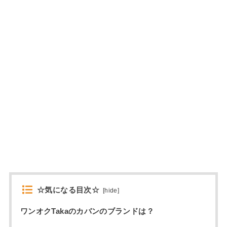
☆気になる目次☆
[
hide
]
ワンオクTakaのカバンのブランドは？