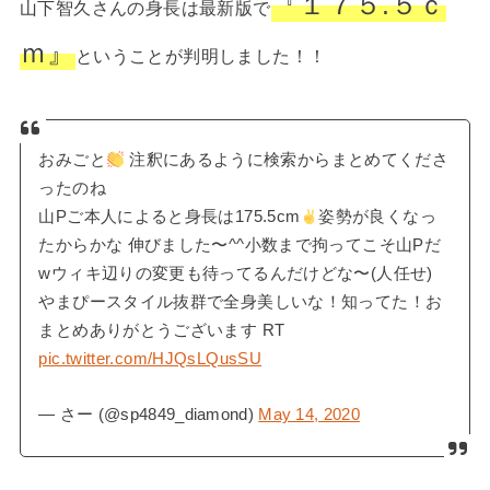
『１７５.５ｃ
山下智久さんの身長は最新版で
ｍ』
ということが判明しました！！
おみごと
注釈にあるように検索からまとめてくださ
ったのね
山Pご本人によると身長は175.5cm
姿勢が良くなっ
たからかな 伸びました〜^^小数まで拘ってこそ山Pだ
wウィキ辺りの変更も待ってるんだけどな〜(人任せ)
やまぴースタイル抜群で全身美しいな！知ってた！お
まとめありがとうございます RT
pic.twitter.com/HJQsLQusSU
— さー (@sp4849_diamond)
May 14, 2020