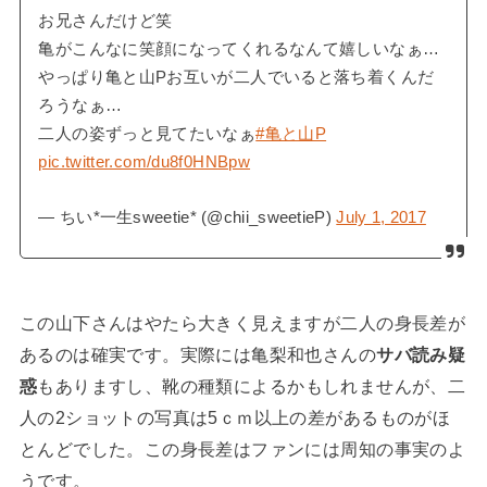
お兄さんだけど笑
亀がこんなに笑顔になってくれるなんて嬉しいなぁ…
やっぱり亀と山Pお互いが二人でいると落ち着くんだ
ろうなぁ…
二人の姿ずっと見てたいなぁ
#亀と山P
pic.twitter.com/du8f0HNBpw
— ちい*一生sweetie* (@chii_sweetieP)
July 1, 2017
この山下さんはやたら大きく見えますが二人の身長差が
あるのは確実です。実際には亀梨和也さんの
サバ読み疑
惑
もありますし、靴の種類によるかもしれませんが、二
人の2ショットの写真は5ｃｍ以上の差があるものがほ
とんどでした。この身長差はファンには周知の事実のよ
うです。