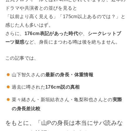
ドラマや共演者との並びを見ると
「以前より高く見える」「175cm以上あるのでは？」と
感じた人も多いはず。
さらに、
176cm表記があった時代
や、
シークレットブ
ーツ疑惑
など、身長にまつわる噂は後を絶ちません。
この記事では、
山下智久さんの
最新の身長・体重情報
過去に噂された
176cm説の真相
菜々緒さん・新垣結衣さん・亀梨和也さんとの
実際
の身長差比較
をもとに、「山Pの身長は本当にサバ読みな