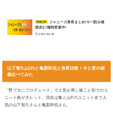
ジャニーズ身長まとめ!サバ読み疑
関連記事
惑含む!随時更新中!
2021.06.18
山下智久(山P)と亀梨和也と身長比較！今と昔の画
像比べてみた
「野ブタにプロデュース」で人気を博し修二と彰でのユ
ニット曲が大ヒット、現在は亀と山Pのユニット名で人
気の山下智久さんと亀梨和也さん。