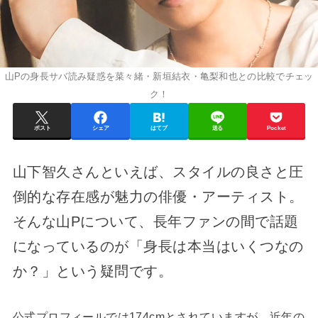
山Pの身長サバ読み疑惑を菜々緒・新垣結衣・亀梨和也との比較でチェッ
ク！
ポスト
シェア
はてブ
送る
Pocket
山下智久さんといえば、スタイルの良さと圧
倒的な存在感が魅力の俳優・アーティスト。
そんな山Pについて、長年ファンの間で話題
になっているのが「身長は本当はいくつなの
か？」という疑問です。
公式プロフィールでは174cmとされていますが、近年の