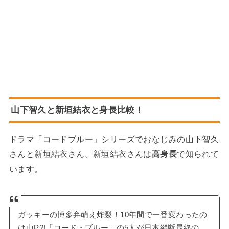
山下智久と新垣結衣と身長比較！
ドラマ「コードブルー」シリーズでおなじみの山下智久
さんと新垣結衣さん。新垣結衣さんは
高身長
で知られて
います。
ガッキーの博多弁萌え炸裂！10年間で一番変わったの
は山P?!「コード・ブルー」の5人が日本縦断最終の