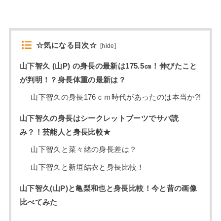
☆気になる目次☆
[
hide
]
山下智久 (山P) の身長の最新は175.5㎝！伸びたこと
が判明！？身長体重の最新は？
山下智久の身長176ｃｍ時代があったのは本当か?!
山下智久の身長はシークレットブーツでサバ読
み？！芸能人と身長比較★
山下智久と菜々緒の身長差は？
山下智久と新垣結衣と身長比較！
山下智久(山P)と亀梨和也と身長比較！今と昔の画像
比べてみた