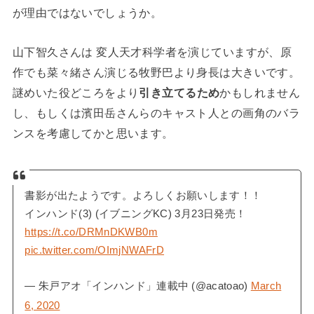
が理由ではないでしょうか。
山下智久さんは 変人天才科学者を演じていますが、原
作でも菜々緒さん演じる牧野巴より身長は大きいです。
謎めいた役どころをより
引き立てるため
かもしれません
し、もしくは濱田岳さんらのキャスト人との画角のバラ
ンスを考慮してかと思います。
書影が出たようです。よろしくお願いします！！
インハンド(3) (イブニングKC) 3月23日発売！
https://t.co/DRMnDKWB0m
pic.twitter.com/OImjNWAFrD
— 朱戸アオ「インハンド」連載中 (@acatoao)
March
6, 2020