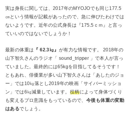
実は身長に関しては、2017年のMYOJOでも同じ177.5
㎝という情報が記載があったので、急に伸びたわけでは
ないようです。近年の公式身長は『175.5ｃｍ』と言っ
ていいのではないでしょうか！
最新の体重は
『 62.3㎏』
が有力な情報です。 2018年の
山下智久さんのラジオ「 sound_tripper 」で本人が言っ
ていました。最終的には65kgを目指してるそうです！
ともあれ、俳優業が多い山下智久さんは「あしたのジョ
ー」では10㎏落とし2019年の映画「サイバーミッショ
ン」では6㎏減量しています。
役柄
によって身体づくり
も変えるプロ意識をもっているので、
今後も体重の変動
はある
でしょう。