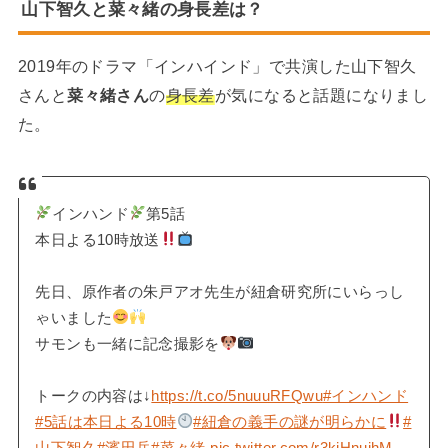
山下智久と菜々緒の身長差は？
2019年のドラマ「インハインド」で共演した山下智久
さんと
菜々緒さん
の
身長差
が気になると話題になりまし
た。
インハンド
第5話
本日よる10時放送
先日、原作者の朱戸アオ先生が紐倉研究所にいらっし
ゃいました
サモンも一緒に記念撮影を
トークの内容は↓
https://t.co/5nuuuRFQwu
#インハンド
#5話は本日よる10時
#紐倉の義手の謎が明らかに
#
山下智久
#濱田岳
#菜々緒
pic.twitter.com/r3kjHnuihM