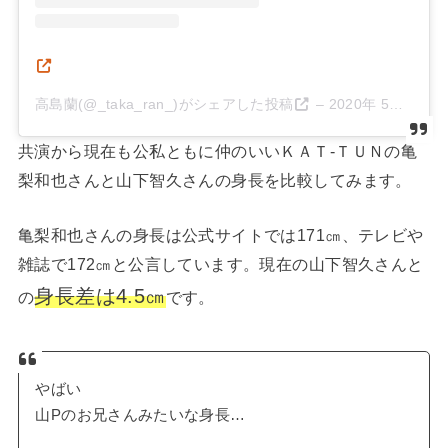
高島蘭(@_taka_ran_)がシェアした投稿
–
2020年 5月月12日午後4時24分PDT
共演から現在も公私ともに仲のいいＫＡＴ-ＴＵＮの亀
梨和也さんと山下智久さんの身長を比較してみます。
亀梨和也さんの身長は公式サイトでは171㎝、テレビや
雑誌で172㎝と公言しています。現在の山下智久さんと
身長差は4.5㎝
の
です。
やばい
山Pのお兄さんみたいな身長…