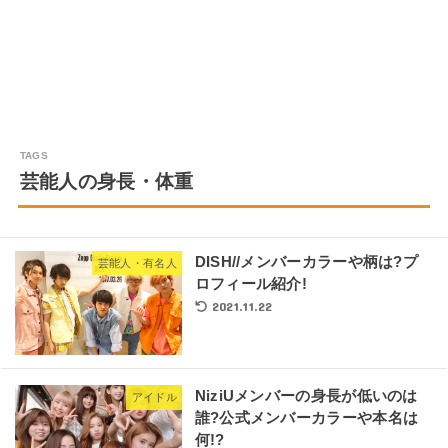
芸能人の身長・体重
DISH//メンバーカラーや柄は?プ
芸能人・有名人
ロフィール紹介!
2021.11.22
NiziUメンバーの身長が低いのは
アイドル
誰?公式メンバーカラーや本名は
何!?