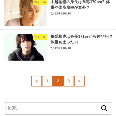
手越祐也の身長は自称170cm?!体
アイドル
重や体脂肪率が意外？
2021.06.18
亀梨和也は身長171㎝から伸びた!?
アイドル
体重も太った?!
2021.06.18
＜
1
2
3
＞
検
索: