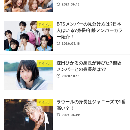
2021.06.18
BTSメンバーの見分け方は?日本
アイドル
人はいる?身長/年齢メンバーカラ
ー紹介！
2026.03.18
森田ひかるの身長が伸びた?櫻坂
アイドル
メンバーとの身長差は??
2020.10.16
ラウールの身長はジャニーズで1番
アイドル
高い？！
2021.06.22