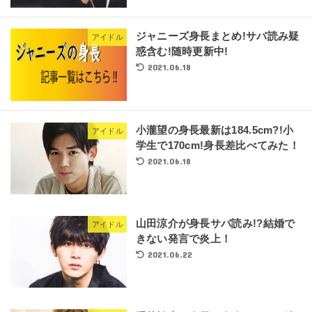
ジャニーズ身長まとめ!サバ読み疑
アイドル
惑含む!随時更新中!
2021.06.18
小瀧望の身長最新は184.5cm?!小
アイドル
学生で170cm!身長差比べてみた！
2021.06.18
山田涼介が身長サバ読み!?結婚で
アイドル
きない発言で炎上！
2021.06.22