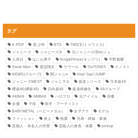
タグ
K-POP
美 少年
BTS
TWICE(トゥワイス)
ジャニーズ
ジャニーズJr.
元ジャニーズ/辞めジュ
入所日
なにわ男子
King&Prince(キンプリ)
平野紫耀
Snow Man
渡辺翔太
ラウール
SixTONES
スノスト
NEWS(グループ)
関ジャニ∞
Hey! Say! JUMP
ジャニーズWEST
ジャニヲタ
坂道シリーズ
乃木坂46
櫻坂46(欅坂46)
日向坂46
坂道研修生
48グループ
AKB48
NMB48
ハロプロ
元アイドル
俳優
女優
子役
歌手・アーティスト
BABYMETAL（ベビーメタル）
女子アナ
モデル
ファッション
炎上
熱愛
兄弟・姉妹・家族
芸能人・有名人の学歴
芸能人の身長・体重
pickup