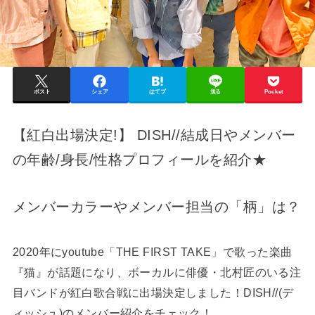
ポスト
シェア
はてブ
送る
Pocket
【紅白出場決定!】 DISH//結成日やメンバー
の年齢/身長/性格プロフィールを紹介★
メンバーカラーやメンバー担当の「柄」は？
2020年にyoutube「THE FIRST TAKE」で歌った楽曲
『猫』が話題になり、ボーカルに俳優・北村匠のいる注
目バンドが紅白歌合戦に出場決定しました！DISH//(デ
ィッシュ)のメンバー紹介をチェック！