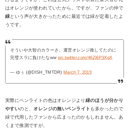
はオレンジが使われていたから。ですが、ファンの仲で
緑
という声が大きかったために最近では緑が定着したよ
うです。
そういや大智のカラーさ、運営オレンジ推してたのに
完璧スラに負けたなww
pic.twitter.com/46Zj6P3XgX
— ゆぅ (@DISH_TMTDR)
March 7, 2019
実際にペンライトの色はオレンジより
緑のほうが分かり
やすい
のと、
オレンジの無いペンライト
も多かったので
緑で代用したファンから広まったのかもしれません。あ
くまで推測ですが。