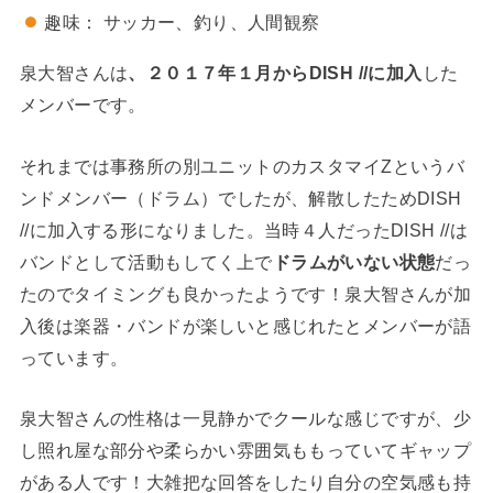
趣味： サッカー、釣り、人間観察
泉大智さんは
、２０１７年１月からDISH //に加入
した
メンバーです。
それまでは事務所の別ユニットのカスタマイZというバ
ンドメンバー（ドラム）でしたが、解散したためDISH
//に加入する形になりました。当時４人だったDISH //は
バンドとして活動もしてく上で
ドラムがいない状態
だっ
たのでタイミングも良かったようです！泉大智さんが加
入後は楽器・バンドが楽しいと感じれたとメンバーが語
っています。
泉大智さんの性格は一見静かでクールな感じですが、少
し照れ屋な部分や柔らかい雰囲気ももっていてギャップ
がある人です！大雑把な回答をしたり自分の空気感も持