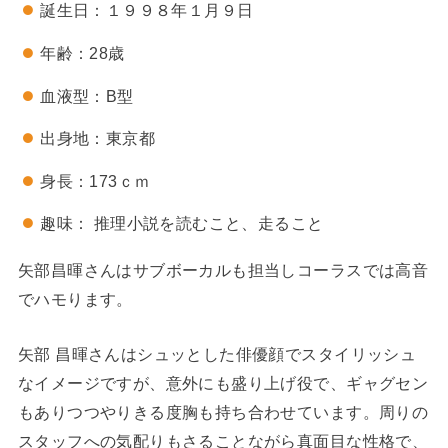
誕生日：１９９８年１月９日
年齢：28歳
血液型：B型
出身地：東京都
身長：173ｃｍ
趣味： 推理小説を読むこと、走ること
矢部昌暉さんはサブボーカルも担当しコーラスでは高音
でハモります。
矢部 昌暉さんはシュッとした俳優顔でスタイリッシュ
なイメージですが、意外にも盛り上げ役で、ギャグセン
もありつつやりきる度胸も持ち合わせています。周りの
スタッフへの気配りもさることながら真面目な性格で、