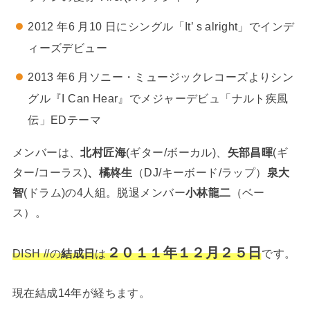
2012 年6 月10 日にシングル「It’ s alright」でインデ
ィーズデビュー
2013 年6 月ソニー・ミュージックレコーズよりシン
グル『I Can Hear』でメジャーデビュ「ナルト疾風
伝」EDテーマ
メンバーは、
北村匠海
(ギター/ボーカル)、
矢部昌暉
(ギ
ター/コーラス)
、橘柊生
（DJ/キーボード/ラップ）
泉大
智
(ドラム)の4人組。脱退メンバー
小林龍二
（ベー
ス）。
２０１１年１２月２５日
DISH //の
結成日
は
です。
現在結成14年が経ちます。