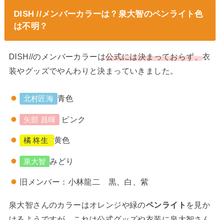
DISH //メンバーカラーは？泉大智のペンライト色
は不明？
DISH//のメンバーカラーは
公式には決まっておらず、
衣
装やグッズでやんわりと決まっていきました。
青色
北村匠海
ピンク
矢部 昌暉
黄色
橘 柊生
みどり
泉大智
旧メンバー：小林龍二 黒、白、紫
泉大智さんのカラーはオレンジや緑の
ペンライト
を見か
けるようですが、これは公式グッズや衣装に泉大智さん