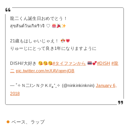
龍二くん誕生日おめでとう！
สุขสันต์วันเกิดริวจิ ♡︎
21歳もはしゃいじゃえ！
りゅーじにとって良き1年になりますように
DISH//大好き
#タイファンから
#DISH
#龍
二
pic.twitter.com/mXAVqpmjGB
— ˚✧Ｎ二IンＮクＫ//⁎⁺˳✧ (@ninkinkinknin)
January 6,
2018
ベース、ラップ