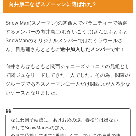
向井康二なぜスノーマンに選ばれた?
Snow Man(スノーマン)の関西人でバラエティーで活躍
するメンバーの向井康二(むかいこうじ)さんはもともと
SnowManのオリジナルメンバーではなくラウールさ
ん、目黒蓮さんとともに
途中加入したメンバー
です！
向井さんはもともと関西ジャニーズジュニアの兄組とし
て関ジュをリードしてきた一人でした。その為、関東の
グループであるスノーマンに一人だけ関西Jr.が入る少な
いケースとなりました。
なにわ男子結成に、あけおめの涙、春松竹は出ない、
そしてSnowManへの加入。
今まで応援してきて1番苦しくて、でもこの言葉で康