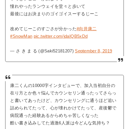
憧れやったランウェイを堂々と歩いて
最後にはお決まりのゴイゴイスーするじーこ
改めてじーこのすごさが分かった
#向井康二
#SnowMan
pic.twitter.com/jdaIQB5xDd
— さ き ま る (@Saki52181207)
September 8, 2019
康二くんの10000字インタビューで、加入当初自分の
在り方とか色々悩んでカウンセリン通ったってさらっ
と書いてあったけど、カウンセリングに通うほど追い
詰められてたって、心が壊れかけてたって、産後鬱で
病院通った経験あるからめちゃ苦しくなった
酷い書き込みしてた過激6人派は今どんな気持ち？