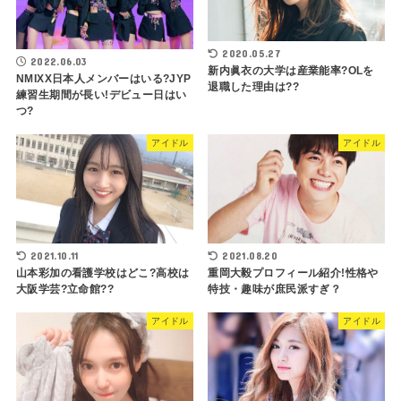
2020.05.27
2022.06.03
新内眞衣の大学は産業能率?OLを
NMIXX日本人メンバーはいる?JYP
退職した理由は??
練習生期間が長い!デビュー日はい
つ?
アイドル
アイドル
2021.10.11
2021.08.20
山本彩加の看護学校はどこ?高校は
重岡大毅プロフィール紹介!性格や
大阪学芸?立命館??
特技・趣味が庶民派すぎ？
アイドル
アイドル