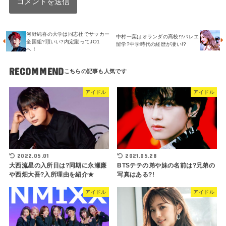
河野純喜の大学は同志社でサッカー
中村一葉はオランダの高校!?バレエ
全国組?頭いい?内定蹴ってJO1
留学?中学時代の経歴が凄い!?
へ！
RECOMMEND
アイドル
アイドル
2022.05.01
2021.05.28
大西流星の入所日は?同期に永瀬廉
BTSテテの弟や妹の名前は?兄弟の
や西畑大吾?入所理由を紹介★
写真はある?!
アイドル
アイドル