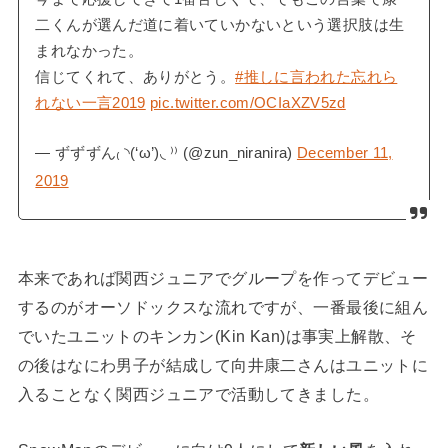
二くんが選んだ道に着いていかないという選択肢は生
まれなかった。
信じてくれて、ありがとう。
#推しに言われた忘れら
れない一言2019
pic.twitter.com/OCIaXZV5zd
— ずずずん₍ ◝(‘ω’)◟ ⁾⁾ (@zun_niranira)
December 11,
2019
本来であれば関西ジュニアでグループを作ってデビュー
するのがオーソドックスな流れですが、一番最後に組ん
でいたユニットのキンカン(Kin Kan)は事実上解散、そ
の後はなにわ男子が結成して向井康二さんはユニットに
入ることなく関西ジュニアで活動してきました。