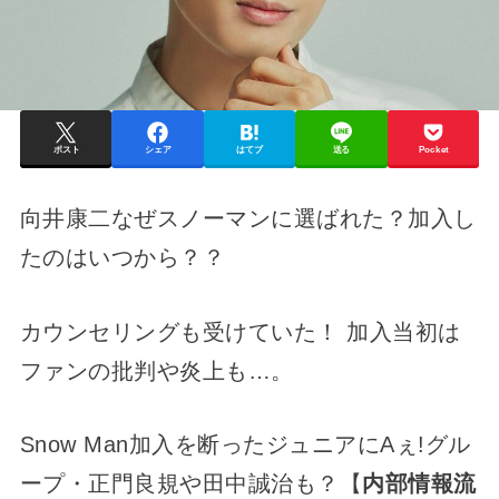
ポスト
シェア
はてブ
送る
Pocket
向井康二なぜスノーマンに選ばれた？加入し
たのはいつから？？
カウンセリングも受けていた！ 加入当初は
ファンの批判や炎上も…。
Snow Man加入を断ったジュニアにAぇ!グル
ープ・正門良規や田中誠治も？【
内部情報流