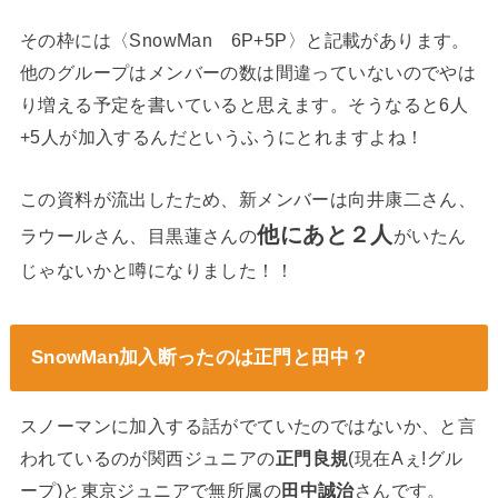
その枠には〈SnowMan 6P+5P〉と記載があります。
他のグループはメンバーの数は間違っていないのでやは
り増える予定を書いていると思えます。そうなると6人
+5人が加入するんだというふうにとれますよね！
この資料が流出したため、新メンバーは向井康二さん、
他にあと２人
ラウールさん、目黒蓮さんの
がいたん
じゃないかと噂になりました！！
SnowMan加入断ったのは正門と田中？
スノーマンに加入する話がでていたのではないか、と言
われているのが関西ジュニアの
正門良規
(現在Aぇ!グル
ープ)と東京ジュニアで無所属の
田中誠治
さんです。