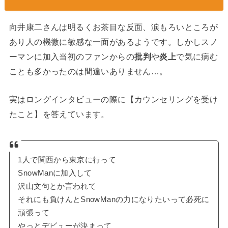
向井康二さんは明るくお茶目な反面、涙もろいところが
あり人の機微に敏感な一面があるようです。しかしスノ
ーマンに加入当初のファンからの
批判
や
炎上
で気に病む
ことも多かったのは間違いありません…。
実はロングインタビューの際に【カウンセリングを受け
たこと】を答えています。
1人で関西から東京に行って
SnowManに加入して
沢山文句とか言われて
それにも負けんとSnowManの力になりたいって必死に
頑張って
やっとデビューが決まって