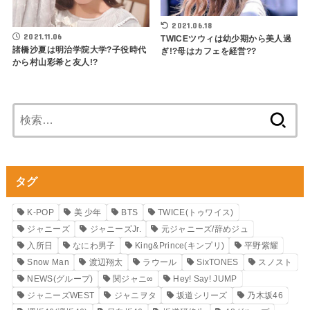
2021.06.18
2021.11.06
TWICEツウィは幼少期から美人過
諸橋沙夏は明治学院大学?子役時代
ぎ!?母はカフェを経営??
から村山彩希と友人!?
検
索:
タグ
K-POP
美 少年
BTS
TWICE(トゥワイス)
ジャニーズ
ジャニーズJr.
元ジャニーズ/辞めジュ
入所日
なにわ男子
King&Prince(キンプリ)
平野紫耀
Snow Man
渡辺翔太
ラウール
SixTONES
スノスト
NEWS(グループ)
関ジャニ∞
Hey! Say! JUMP
ジャニーズWEST
ジャニヲタ
坂道シリーズ
乃木坂46