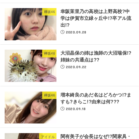
幸阪茉里乃の高校は上野高校?中
欅坂46
学は伊賀市立緑ヶ丘中!?卒アル流
出!?
2020.09.28
大沼晶保の姉は漁師の大沼瑞保!?
欅坂46
姉妹の共通点は??
2020.09.22
増本綺良のあだ名はどろかつ!?ま
欅坂46
すも?きらこ!?由来は何???
2020.09.18
関有美子が会長はなぜ!?関家具・
アイドル