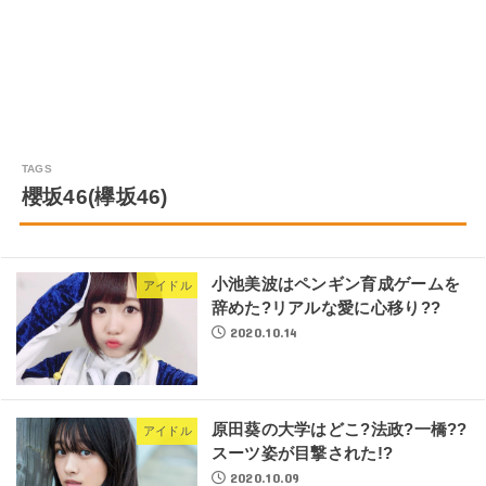
櫻坂46(欅坂46)
小池美波はペンギン育成ゲームを
アイドル
辞めた?リアルな愛に心移り??
2020.10.14
原田葵の大学はどこ?法政?一橋??
アイドル
スーツ姿が目撃された!?
2020.10.09