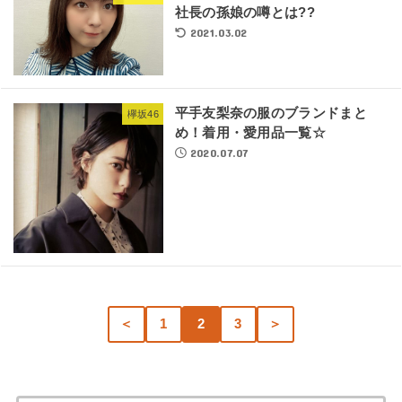
社長の孫娘の噂とは??
2021.03.02
平手友梨奈の服のブランドまと
欅坂46
め！着用・愛用品一覧☆
2020.07.07
＜
1
2
3
＞