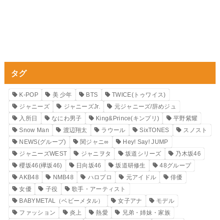
タグ
K-POP
美 少年
BTS
TWICE(トゥワイス)
ジャニーズ
ジャニーズJr.
元ジャニーズ/辞めジュ
入所日
なにわ男子
King&Prince(キンプリ)
平野紫耀
Snow Man
渡辺翔太
ラウール
SixTONES
スノスト
NEWS(グループ)
関ジャニ∞
Hey! Say! JUMP
ジャニーズWEST
ジャニヲタ
坂道シリーズ
乃木坂46
櫻坂46(欅坂46)
日向坂46
坂道研修生
48グループ
AKB48
NMB48
ハロプロ
元アイドル
俳優
女優
子役
歌手・アーティスト
BABYMETAL（ベビーメタル）
女子アナ
モデル
ファッション
炎上
熱愛
兄弟・姉妹・家族