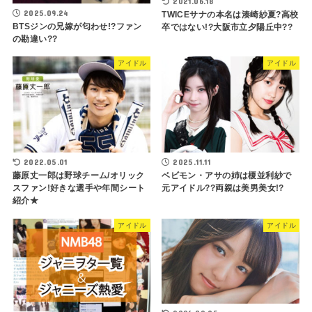
2021.06.18
2025.09.24
TWICEサナの本名は湊崎紗夏?高校
BTSジンの兄嫁が匂わせ!?ファン
卒ではない!?大阪市立夕陽丘中??
の勘違い??
アイドル
アイドル
2022.05.01
2025.11.11
藤原丈一郎は野球チーム/オリック
ベビモン・アサの姉は榎並利紗で
スファン!好きな選手や年間シート
元アイドル??両親は美男美女!?
紹介★
アイドル
アイドル