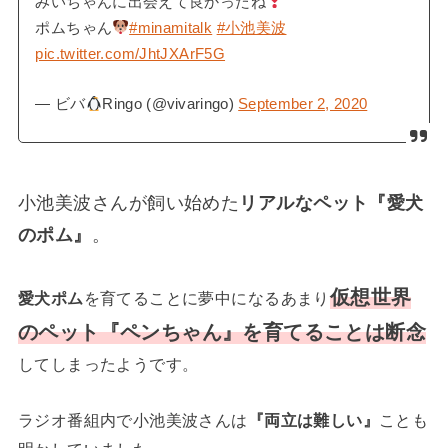
みいちゃんに出会えて良かったね
ポムちゃん
#minamitalk
#小池美波
pic.twitter.com/JhtJXArF5G
— ビバ
Ringo (@vivaringo)
September 2, 2020
小池美波さんが飼い始めた
リアルなペット『愛犬
のポム』
。
仮想世界
愛犬ポム
を育てることに夢中になるあまり
のペット『ペンちゃん』を育てることは断念
してしまったようです。
ラジオ番組内で小池美波さんは
『両立は難しい』
ことも