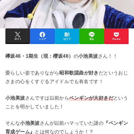
ポスト
シェア
はてブ
送る
Pocket
欅坂46・1期生（現：櫻坂46）
の
小池美波
さん！！
愛らしい姿でありながら
昭和歌謡曲が好き
だというおじ
さまの心をくすぐるアイドルでも有名です！
小池美波
さんですは以前から
ペンギンが大好きだ
という
ことを明かしていました！
そんな
小池美波
さんが以前ハマっていた謎の
『ペンギン
育成ゲーム』
とは何なのでしょうか！？