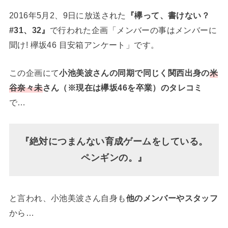
2016年5月2、9日に放送された
『欅って、書けない？
#31、32』
で行われた企画「メンバーの事はメンバーに
聞け! 欅坂46 目安箱アンケート」です。
この企画にて
小池美波さんの同期で同じく関西出身の
米
谷奈々未
さん（※現在は欅坂46を卒業）のタレコミ
で…
『絶対につまんない育成ゲームをしている。
ペンギンの。』
と言われ、小池美波さん自身も
他のメンバーやスタッフ
から…