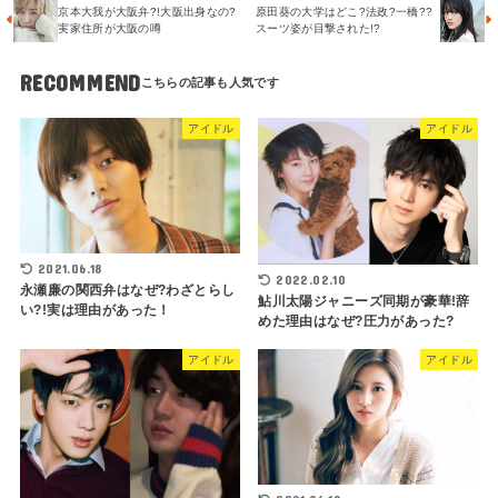
京本大我が大阪弁?!大阪出身なの?
原田葵の大学はどこ?法政?一橋??
実家住所が大阪の噂
スーツ姿が目撃された!?
RECOMMEND
アイドル
アイドル
2021.06.18
2022.02.10
永瀬廉の関西弁はなぜ?わざとらし
鮎川太陽ジャニーズ同期が豪華!辞
い?!実は理由があった！
めた理由はなぜ?圧力があった?
アイドル
アイドル