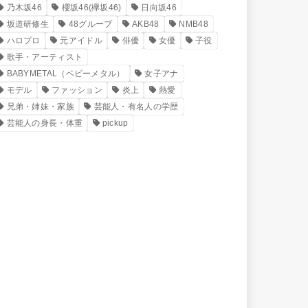
乃木坂46
櫻坂46(欅坂46)
日向坂46
坂道研修生
48グループ
AKB48
NMB48
ハロプロ
元アイドル
俳優
女優
子役
歌手・アーティスト
BABYMETAL（ベビーメタル）
女子アナ
モデル
ファッション
炎上
熱愛
兄弟・姉妹・家族
芸能人・有名人の学歴
芸能人の身長・体重
pickup