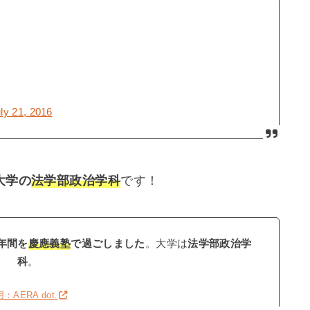
ly 21, 2016
大学の
法学部政治学科
です！
年間を
慶應義塾
で過ごしました
。大学は
法学部政治学
科
。
：AERA dot.