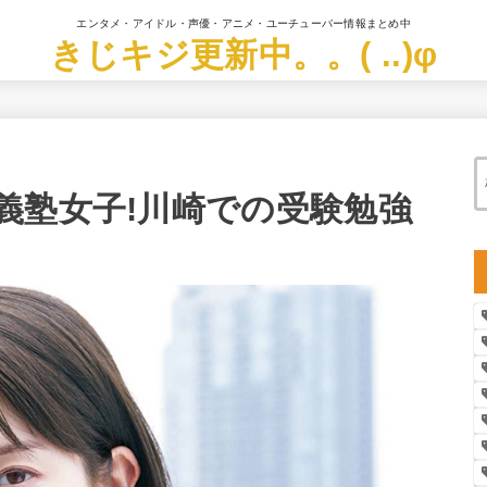
エンタメ・アイドル・声優・アニメ・ユーチューバー情報まとめ中
きじキジ更新中。。( ..)φ
義塾女子!川崎での受験勉強