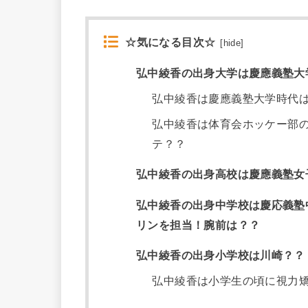
☆気になる目次☆
[
hide
]
弘中綾香の出身大学は慶應義塾大
弘中綾香は慶應義塾大学時代
弘中綾香は体育会ホッケー部
テ？？
弘中綾香の出身高校は慶應義塾女
弘中綾香の出身中学校は慶応義塾
リンを担当！腕前は？？
弘中綾香の出身小学校は川崎？？
弘中綾香は小学生の頃に視力