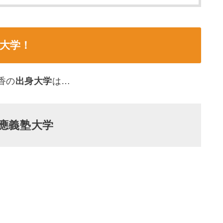
大学！
香の
出身大学
は…
應義塾大学