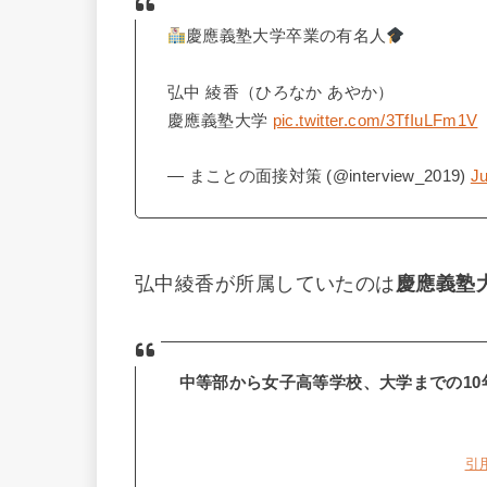
慶應義塾大学卒業の有名人
弘中 綾香（ひろなか あやか）
慶應義塾大学
pic.twitter.com/3TfIuLFm1V
— まことの面接対策 (@interview_2019)
Ju
弘中綾香が所属していたのは
慶應義塾
中等部から女子高等学校、大学までの10
引用