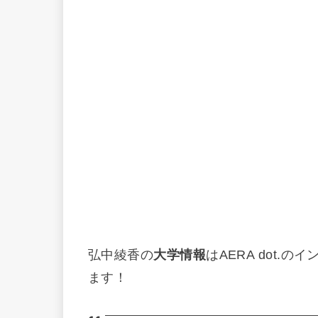
弘中綾香の
大学情報
はAERA dot
ます！