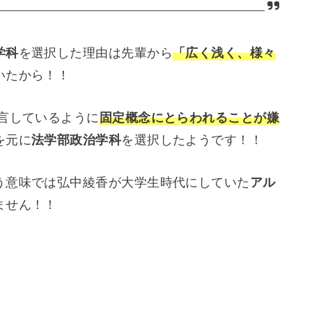
学科
を選択した理由は先輩から
「広く浅く、様々
いたから！！
言しているように
固定概念にとらわれることが嫌
を元に
法学部政治学科
を選択したようです！！
う意味では弘中綾香が大学生時代にしていた
アル
ません！！