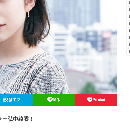
はてブ
送る
Pocket
サー
弘中綾香
！！