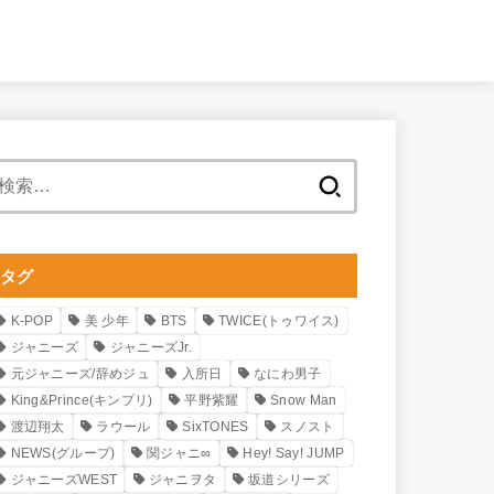
検
索:
タグ
K-POP
美 少年
BTS
TWICE(トゥワイス)
ジャニーズ
ジャニーズJr.
元ジャニーズ/辞めジュ
入所日
なにわ男子
King&Prince(キンプリ)
平野紫耀
Snow Man
渡辺翔太
ラウール
SixTONES
スノスト
NEWS(グループ)
関ジャニ∞
Hey! Say! JUMP
ジャニーズWEST
ジャニヲタ
坂道シリーズ