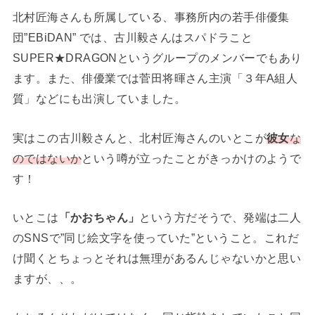
北村匠海さんも所属している、事務所内の若手俳優集
団”EBiDAN” では、古川毅さんはスパドラこと
SUPER★DRAGONというグループのメンバーでもあり
ます。また、俳優業では菅田将暉さん主演「３年A組人
質」などにも出演していました。
実はこの古川毅さんと、北村匠海さんのいとこが
彼女
な
のではないか
という噂が立ったことがきっかけのようで
す！
いとこは
「かおちゃん」
という方だそうで、発端は二人
のSNSで”同じ絵文字を使っていた”ということ。これだ
け聞くとちょっとそれは無理があるんじゃないかと思い
ますが、、。