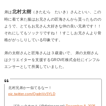
北村太樹
弟は
（きたむら たいき）さんといい、この
時に着て来た服はお兄さんの匠海さんから貰ったものの
ようで、とてもお兄さん大好きな仲の良い兄弟です！！
それにしてもソックリですね！！すこしお兄さんより骨
格ががっしりしている印象です。
弟の太樹さんと匠海さんは３歳違いで、 弟の太樹さん
はクリエイターを支援するGROVE株式会社にインフル
エンサーとして所属していました。
北村兄弟かー似てるなー！
pic.twitter.com/OgdnVx5YLD
— ブラックホール (@digiassesan)
December 8, 2025