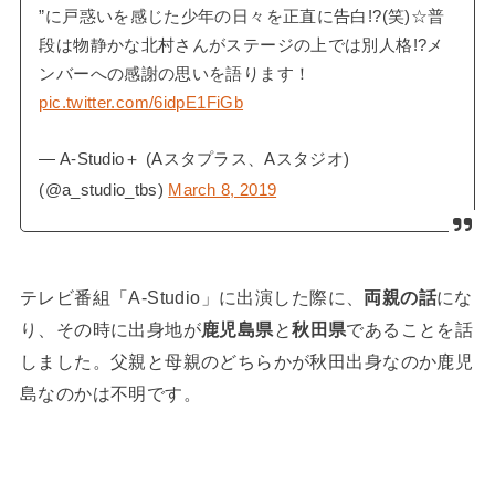
”に戸惑いを感じた少年の日々を正直に告白!?(笑)☆普
段は物静かな北村さんがステージの上では別人格!?メ
ンバーへの感謝の思いを語ります！
pic.twitter.com/6idpE1FiGb
— A-Studio＋ (Aスタプラス、Aスタジオ)
(@a_studio_tbs)
March 8, 2019
テレビ番組「A-Studio」に出演した際に、
両親の話
にな
り、その時に出身地が
鹿児島県
と
秋田県
であることを話
しました。父親と母親のどちらかが秋田出身なのか鹿児
島なのかは不明です。