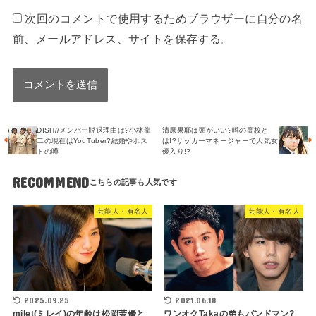
次回のコメントで使用するためブラウザーに自分の名
前、メールアドレス、サイトを保存する。
DISH//メンバー脱退理由は?小林龍
清原果耶は頭がいい?噂の高校と
二の現在はYouTuber?結婚やホス
は!?サッカーマネージャーで人気女
トの噂
優入り!?
RECOMMEND
芸能人・有名人
芸能人・有名人
2025.09.25
2021.06.18
milet(ミレイ)の年齢は松岡茉優と
ワンオクTakaの弟もバンドマン?