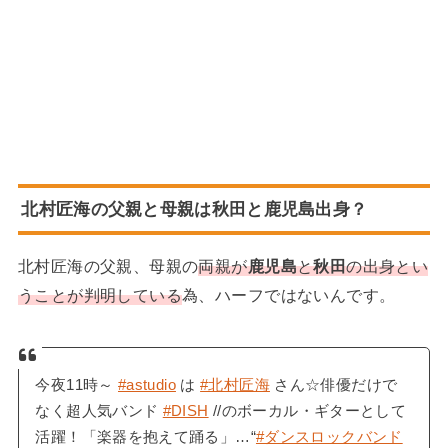
北村匠海の父親と母親は秋田と鹿児島出身？
北村匠海の父親、母親の
両親が
鹿児島
と
秋田
の出身とい
うことが判明している
為、ハーフではないんです。
今夜11時～
#astudio
は
#北村匠海
さん☆俳優だけで
なく超人気バンド
#DISH
//のボーカル・ギターとして
活躍！「楽器を抱えて踊る」…“
#ダンスロックバンド