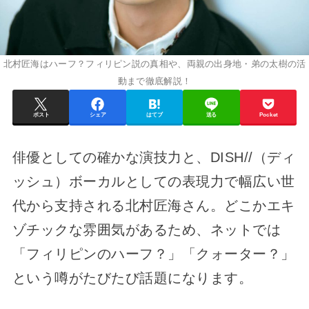
北村匠海はハーフ？フィリピン説の真相や、両親の出身地・弟の太樹の活
動まで徹底解説！
ポスト
シェア
はてブ
送る
Pocket
俳優としての確かな演技力と、DISH//（ディ
ッシュ）ボーカルとしての表現力で幅広い世
代から支持される北村匠海さん。どこかエキ
ゾチックな雰囲気があるため、ネットでは
「フィリピンのハーフ？」「クォーター？」
という噂がたびたび話題になります。