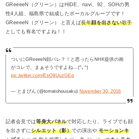
GReeeeN（グリーン）はHIDE、navi、92、SOHの男
性4人組、福島県で結成したボーカルグループです！
GReeeeN（グリーン） と言えば
長年
顔を出さない
歌手
としても有名ですよね！！
ついにGReeeeN顔バレ？！と思ったらNHK提供の画
がコレで。まぁそうですよね…(^｡^)
pic.twitter.com/EsO8UuzGEp
— とまぴん (@tomatohousaku)
November 30, 2016
記者会見では
等身大パネル
で対応したり、ライブでも顔
を出さずに
シルエット（影）
での演出や
モーションキ