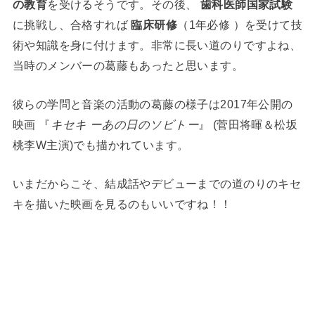
の教育
を受けるそうです。その後、
歯科医師国家試験
に挑戦し、合格すれば
臨床研修
（1年必修 ）を受けて技
術や知識を身に付けます。非常に長い道のりですよね、
当時のメンバーの葛藤もあったと思います。
彼らの学問と音楽の活動の葛藤の様子は2017年公開の
映画 『
キセキ ーあの日のソビトー
』 (菅田将暉＆松坂
桃李W主演)でも描かれています。
いまだからこそ、結成話やデビューまでの道のりのキセ
キを描いた映画を見るのもいいですね！！