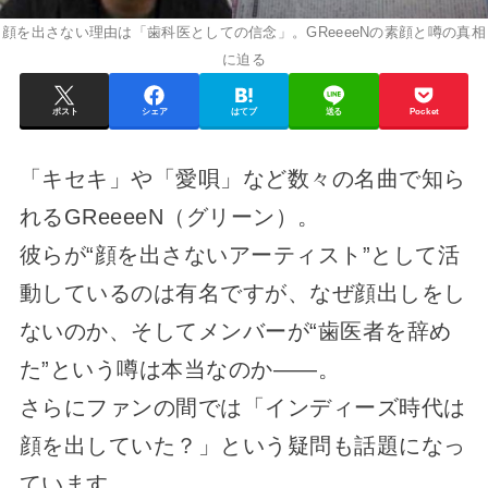
顔を出さない理由は「歯科医としての信念」。GReeeeNの素顔と噂の真相
に迫る
ポスト
シェア
はてブ
送る
Pocket
「キセキ」や「愛唄」など数々の名曲で知ら
れるGReeeeN（グリーン）。
彼らが“顔を出さないアーティスト”として活
動しているのは有名ですが、なぜ顔出しをし
ないのか、そしてメンバーが“歯医者を辞め
た”という噂は本当なのか——。
さらにファンの間では「インディーズ時代は
顔を出していた？」という疑問も話題になっ
ています。