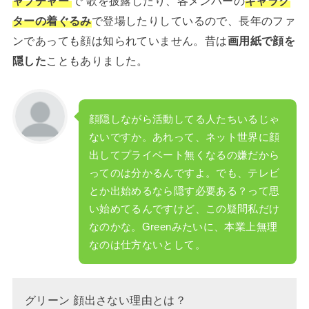
ャプチャー
で 歌を披露したり、各メンバーの
キャラク
ターの着ぐるみ
で登場したりしているので、長年のファ
ンであっても顔は知られていません。昔は
画用紙で顔を
隠した
こともありました。
顔隠しながら活動してる人たちいるじゃ
ないですか。あれって、ネット世界に顔
出してプライベート無くなるの嫌だから
ってのは分かるんですよ。でも、テレビ
とか出始めるなら隠す必要ある？って思
い始めてるんですけど、この疑問私だけ
なのかな。Greenみたいに、本業上無理
なのは仕方ないとして。
グリーン 顔出さない理由とは？