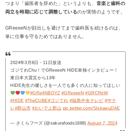
つまり「歯医者を辞めた」というよりも、
音楽と歯科の
両立を時期に応じて調整している
のが実情のようです。
GReeeeNが顔出しを避けてまで歯科医を続けるのは、
単に仕事を守るためではありません。
2024年3月8日・11日放送
ゴジてれChu！でGReeeeN HIDE単独インタビュー！
東日本大震災から13年
HIDE先生の優しさを一人でも多くの人に知ってほしい
#GRe4NBOYZ
#GReeeeN
#GRCReW
#HIDE
#TheCUBE
#ゴジてれ
#福島中央テレビ
#中テ
レ
#郡山市
#おいでよ郡山
pic.twitter.com/SIskawuDAE
— さくらフーズ (@sakurafoods1888)
August 7, 2024