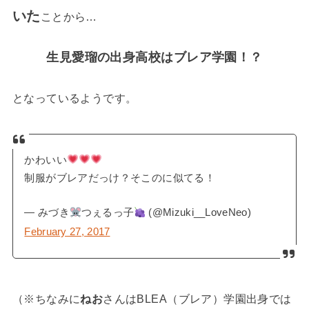
いた
ことから…
生見愛瑠の出身高校はブレア学園！？
となっているようです。
かわいい
制服がブレアだっけ？そこのに似てる！
— みづき
つぇるっ子
(@Mizuki__LoveNeo)
February 27, 2017
（※ちなみに
ねお
さんはBLEA（ブレア）学園出身では