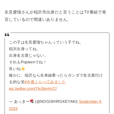
生見愛瑠さんが稲沢市出身だと言うことはTV番組で発
言しているので間違いありません。
この子は生見愛瑠ちゃんっていう子でね。
稲沢出身ってね。
出身名古屋じゃない。
それもPopteenでね！
良いね
確かに、稲沢なら在来線乗ったらガンダで名古屋行け
る的な笑
#今夜くらべてみました
pic.twitter.com/Ylv3keHcCf
— あっきー
(@NOGI3HIRGKEYAKI)
September 4,
2019