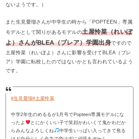
ないようです。）
また生見愛瑠さんが中学生の時から「POPTEEN」専属
土屋怜菜（れいぽ
モデルとして関りがあるモデルの
よ）さんがBLEA（ブレア）学園出身
ですので
土屋怜菜（れいぽよ）さんに影響を受けてBLEA（ブレ
ア）学園に転校したのではないかとも言われているよう
です。
#生見愛瑠
#土屋怜菜
中学2年生のめるるが1月号でPopteen専属モデルにな
ったよ
とにかくいい子で笑顔かわいくて鬼かわだか
らみんなよろしくね
中学生いっぱい入ってきて焦る
けど自分らしく全力で負けずに頑張るぞ〜！