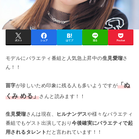
ポスト
シェア
はてブ
送る
Pocket
モデルにバラエティ番組と人気急上昇中の
生見愛瑠
さ
ん！！
「ぬ
苗字
が珍しいため印象に残る人も多いようですが
くみ める」
さんと読みます！！
生見愛瑠
さんは現在、
ヒルナンデス
や様々なバラエティ
番組でもゲスト出演しており
今後確実にバラエティで起
用されるタレント
だと言われています！！