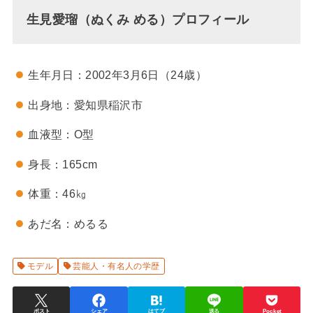
生見愛瑠（ぬくみ める）プロフィール
生年月日：2002年3月6日（24歳）
出身地：愛知県稲沢市
血液型：O型
身長：165cm
体重：46㎏
あだ名：めるる
モデル
芸能人・有名人の学歴
ポスト
シェア
はてブ
送る
Pocket