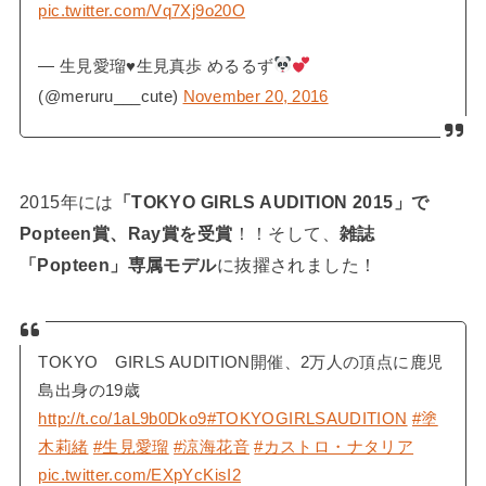
pic.twitter.com/Vq7Xj9o20O
— 生見愛瑠
♥
生見真歩 めるるず
(@meruru___cute)
November 20, 2016
2015年には
「TOKYO GIRLS AUDITION 2015」で
Popteen賞、Ray賞を受賞
！！そして、
雑誌
「Popteen」専属モデル
に抜擢されました！
TOKYO GIRLS AUDITION開催、2万人の頂点に鹿児
島出身の19歳
http://t.co/1aL9b0Dko9
#TOKYOGIRLSAUDITION
#塗
木莉緒
#生見愛瑠
#涼海花音
#カストロ・ナタリア
pic.twitter.com/EXpYcKisI2