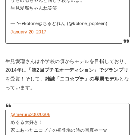
うちめるちゃんと同じ学校なのよ。
生見愛瑠ちゃんね笑笑
— *⑅♥︎kotone@ちるどれん (@kotone_popteen)
January 20, 2017
生見愛瑠さんは小学校の頃からモデルを目指しており、
2014年に
「第2回プチモオーディション」でグランプリ
を受賞！そして、
雑誌「ニコ☆プチ」の専属モデル
とな
っています。
@meruru20020306
めるる大好き！
家にあったニコプチの初登場の時の写真やーw