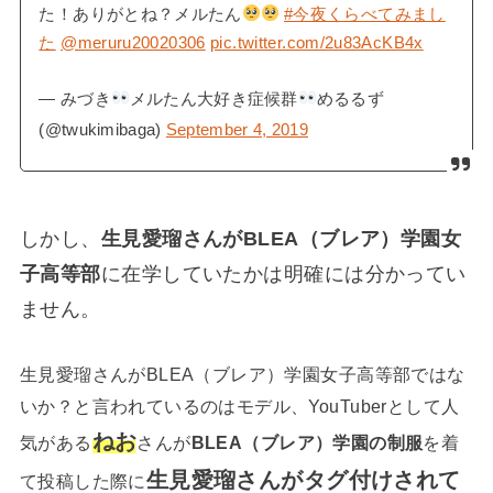
た！ありがとね？メルたん
#今夜くらべてみまし
た
@meruru20020306
pic.twitter.com/2u83AcKB4x
— みづき
メルたん大好き症候群
めるるず
(@twukimibaga)
September 4, 2019
しかし、
生見愛瑠さんがBLEA（ブレア）学園女
子高等部
に在学していたかは明確には分かってい
ません。
生見愛瑠さんがBLEA（ブレア）学園女子高等部ではな
いか？と言われているのはモデル、YouTuberとして人
ねお
気がある
さんが
BLEA（ブレア）学園の制服
を着
生見愛瑠さんがタグ付けされて
て投稿した際に