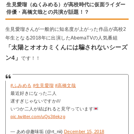
生見愛瑠（ぬくみめる）が高校時代に仮面ライダー
俳優・高橋文哉との共演が話題！？
生見愛瑠さんが一般的に知名度が上がった作品が高校2
年生となる2018年に出演したAbemaTVの人気番組
「太陽とオオカミくんには騙されないシーズ
ン4」
です！！
#ふみめる
#生見愛瑠
#高橋文哉
最近好きになった二人
遅すぎじゃないですか///
いつか二人が結ばれると見守っています
pic.twitter.com/uQs3tlekzg
— あめ@趣味垢 (@rt_nii)
December 15, 2018