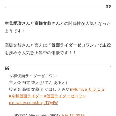
生見愛瑠さんと高橋文哉さん
との関係性が人気となった
ようです！
高橋文哉さんと言えば
「仮面ライダーゼロワン」で主役
を務め今人気急上昇中の俳優です！！
令和仮面ライダーゼロワン
主人公 飛電 或人(ひでん あると)
役者名 高橋 文哉(たかはし ふみや)
@fumiya_0_3_1_2
#令和仮面ライダー
#仮面ライダーゼロワン
pic.twitter.com/JnxjLTQylW
— ЯYOTA (@riderrider0504)
July 17, 2019