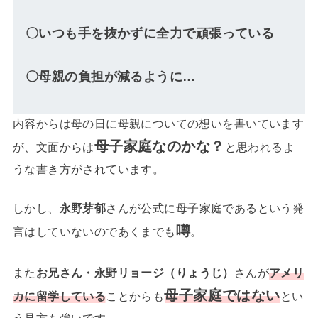
〇いつも手を抜かずに全力で頑張っている
〇母親の負担が減るように…
内容からは母の日に母親についての想いを書いています
母子家庭なのかな？
が、文面からは
と思われるよ
うな書き方がされています。
しかし、
永野芽郁
さんが公式に母子家庭であるという発
噂
言はしていないのであくまでも
。
また
お兄さん・永野リョージ（りょうじ）
さんが
アメリ
母子家庭ではない
カに留学している
ことからも
とい
う見方も強いです。