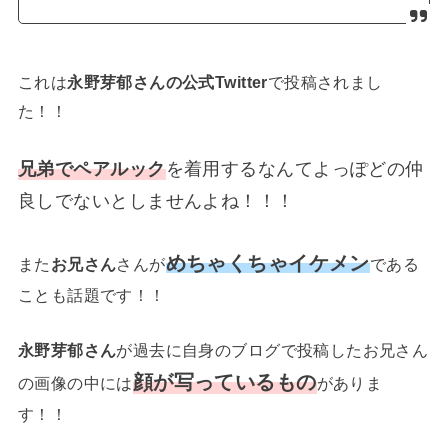
これは
永野芽郁さんの公式Twitter
で投稿されまし
た！！
兄弟でペアルック
を着用するなんてよっぽどの仲
良しでないとしませんよね！！！
めちゃくちゃイケメン
また
お兄さん
さんが
である
ことも話題です！！
永野芽郁さん
が過去に自身のブログで投稿したお兄さん
顔が写っているもの
の画像の中には
がありま
す！！