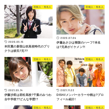
芸能人・有名人
芸能人・有名人
2020.07.06
2020.05.15
伊藤あさひは韓国のハーフ?本名
本田翼の新宿山吹高校時代のプリ
は?兄弟がイケメン?!
クラは彼氏?兄??
芸能人・有名人
芸能人・有名人
2021.05.14
2021.11.22
伊藤沙莉は若松高校?千葉のみつわ
DISH//メンバーカラーや柄は?プロ
台中学校??どんな学歴!?
フィール紹介!
芸能人・有名人
芸能人・有名人