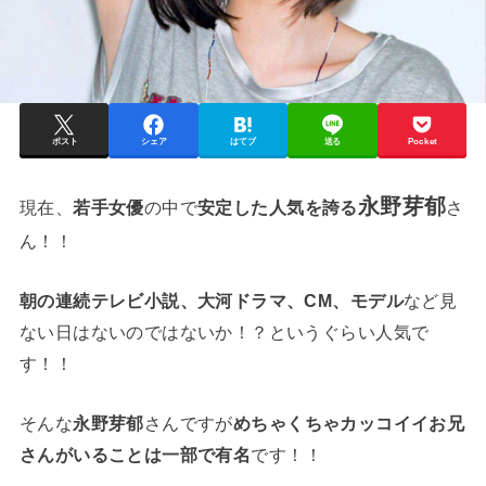
ポスト
シェア
はてブ
送る
Pocket
永野芽郁
現在、
若手女優
の中で
安定した人気を誇る
さ
ん！！
朝の連続テレビ小説、大河ドラマ、CM、モデル
など見
ない日はないのではないか！？というぐらい人気で
す！！
そんな
永野芽郁
さんですが
めちゃくちゃカッコイイお兄
さんがいることは一部で有名
です！！