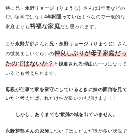
特に兄・
永野リョージ（りょうじ）
さんは1年間などの
短い留学ではなく
4年間通っていた
ようなので一般的な
裕福な家庭
家庭よりも
だと思われます。
また
永野芽郁
さんと
兄・永野リョージ（りょうじ）
さん
仲良しぶりが母子家庭だっ
の微笑ましいぐらいの
たのではないか？
と
憶測される理由
の一つになって
いるとも考えられます。
母親が仕事で家を留守にしているときに妹の面倒を見て
いた
と考えればこれだけ仲が良いのも頷けます！！
しかし、あくまでも憶測の域を出ていません。
永野芽郁さんの家族
についてはまだまだ謎が多い状況で