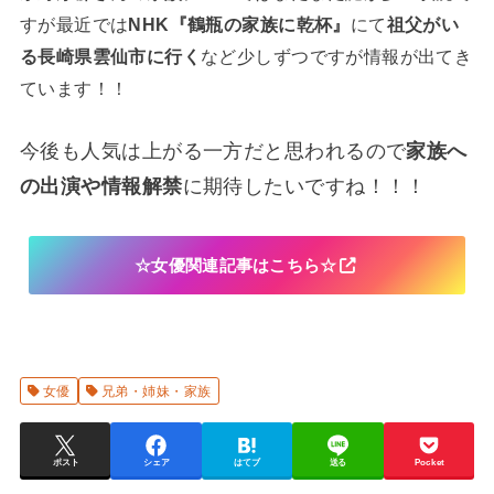
すが最近では
NHK『鶴瓶の家族に乾杯』
にて
祖父がい
る長崎県雲仙市に行く
など少しずつですが情報が出てき
ています！！
今後も人気は上がる一方だと思われるので
家族へ
の出演や情報解禁
に期待したいですね！！！
☆女優関連記事はこちら☆
女優
兄弟・姉妹・家族
ポスト
シェア
はてブ
送る
Pocket