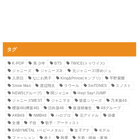
タグ
K-POP
美 少年
BTS
TWICE(トゥワイス)
ジャニーズ
ジャニーズJr.
元ジャニーズ/辞めジュ
入所日
なにわ男子
King&Prince(キンプリ)
平野紫耀
Snow Man
渡辺翔太
ラウール
SixTONES
スノスト
NEWS(グループ)
関ジャニ∞
Hey! Say! JUMP
ジャニーズWEST
ジャニヲタ
坂道シリーズ
乃木坂46
櫻坂46(欅坂46)
日向坂46
坂道研修生
48グループ
AKB48
NMB48
ハロプロ
元アイドル
俳優
女優
子役
歌手・アーティスト
BABYMETAL（ベビーメタル）
女子アナ
モデル
ファッション
炎上
熱愛
兄弟・姉妹・家族