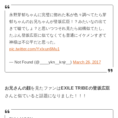
永野芽郁ちゃんに完璧に惚れた私が色々調べてたら芽
郁ちゃんのお兄ちゃんが登坂広臣！？みたいなの出て
きて嘘でしょ？と思いつつそれ見たら結構似てたし、
たぶん登坂広臣に似てなくても普通にイケメンすぎて
神様は不公平だと思った。
pic.twitter.com/YxIxun6Mu1
— Not Found (@____ykn__knjr__)
March 26, 2017
お兄さんの顔
を見たファンは
EXILE TRIBEの登坂広臣
さんと似ていると話題になりました！！！