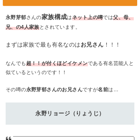
家族構成
永野芽郁
さんの
は
ネット上の噂
では
父、母、
兄、の4人家族
とされています。
まずは家族で最も有名なのは
お兄さん
！！！
なんでも
超！！が付くほどイケメン
である有名芸能人と
似ているというのです！！
その噂の
永野芽郁さんのお兄さん
ですが
名前
は…
永野リョージ（りょうじ）