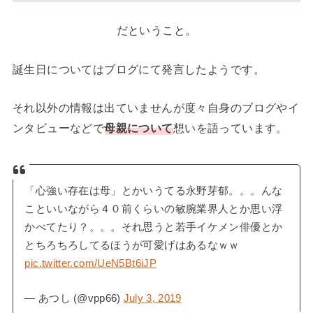
だということ。
誕生日についてはブログにて発言したようです。
それ以外の情報は出ていませんが度々自身のブログやイ
ンタビューなどで
母親について
想いを語っています。
「心強い存在は母」とかいうてる永野芽郁。。。んな
こといいながら４０前くらいの敏腕業界人とか思い浮
かべてたり？。。。それ思うと若手イケメン俳優とか
とちろちろしてるほうが可愛げはあるなｗｗ
pic.twitter.com/UeN5Bt6iJP
— あつし (@vpp66)
July 3, 2019