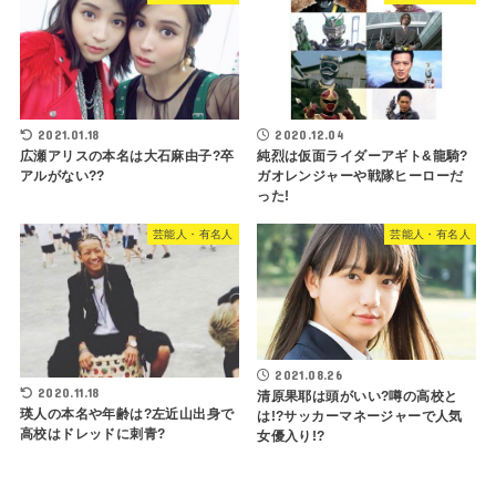
2021.01.18
2020.12.04
広瀬アリスの本名は大石麻由子?卒
純烈は仮面ライダーアギト&龍騎?
アルがない??
ガオレンジャーや戦隊ヒーローだ
った!
芸能人・有名人
芸能人・有名人
2021.08.26
2020.11.18
清原果耶は頭がいい?噂の高校と
瑛人の本名や年齢は?左近山出身で
は!?サッカーマネージャーで人気
高校はドレッドに刺青?
女優入り!?