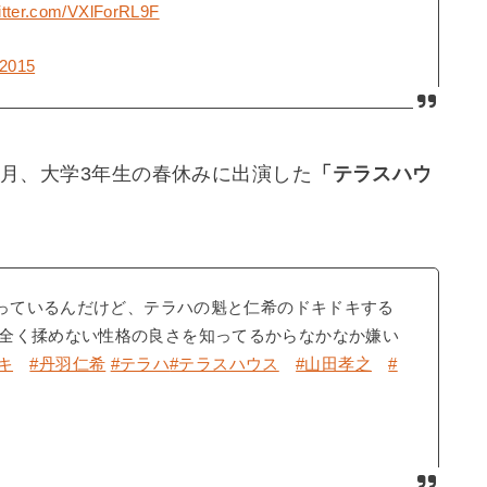
witter.com/VXlForRL9F
 2015
年3月、大学3年生の春休みに出演した
「テラスハウ
かっているんだけど、テラハの魁と仁希のドキドキする
全く揉めない性格の良さを知ってるからなかなか嫌い
キ
#丹羽仁希
#テラハ
#テラスハウス
#山田孝之
#