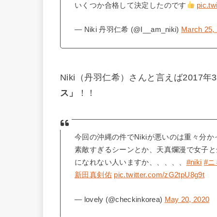
いくつか合格して決定したのです
pic.t
— Niki 丹羽仁希 (@I__am_niki)
March 25,
Niki（丹羽仁希）さんと言えば2017
ス」
！！
今回の沖縄の件でNikiが悪いのは重々分
素敵すぎるシーンとか、天真爛漫で女子と
になれない人いますか、、、、、
#niki
#ニ
新田真剣佑
pic.twitter.com/zG2tpU8g9t
— lovely (@checkinkorea)
May 20, 2020