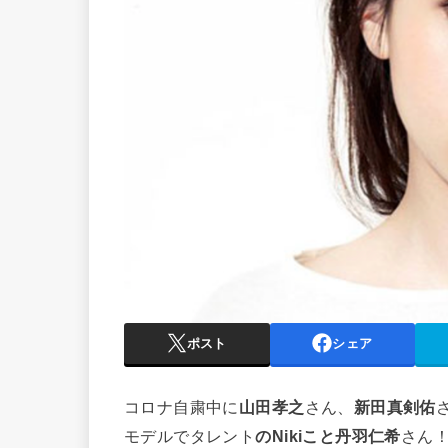
ポスト
シェア
コロナ自粛中に
山田孝之
さん、
新田真剣佑
モデルでタレント
のNikiこと丹羽仁希
さん