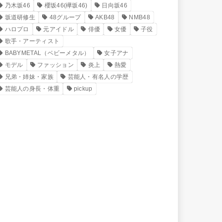
乃木坂46
櫻坂46(欅坂46)
日向坂46
坂道研修生
48グループ
AKB48
NMB48
ハロプロ
元アイドル
俳優
女優
子役
歌手・アーティスト
BABYMETAL（ベビーメタル）
女子アナ
モデル
ファッション
炎上
熱愛
兄弟・姉妹・家族
芸能人・有名人の学歴
芸能人の身長・体重
pickup