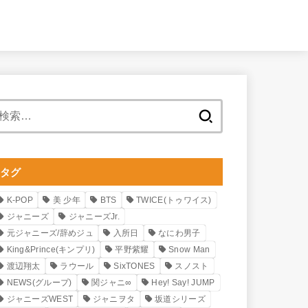
検
索:
タグ
K-POP
美 少年
BTS
TWICE(トゥワイス)
ジャニーズ
ジャニーズJr.
元ジャニーズ/辞めジュ
入所日
なにわ男子
King&Prince(キンプリ)
平野紫耀
Snow Man
渡辺翔太
ラウール
SixTONES
スノスト
NEWS(グループ)
関ジャニ∞
Hey! Say! JUMP
ジャニーズWEST
ジャニヲタ
坂道シリーズ