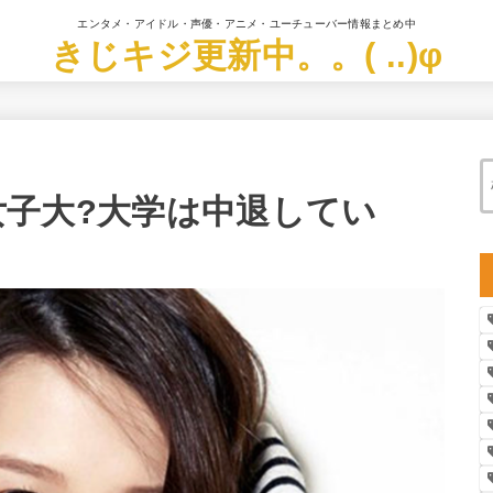
エンタメ・アイドル・声優・アニメ・ユーチューバー情報まとめ中
きじキジ更新中。。( ..)φ
妻女子大?大学は中退してい