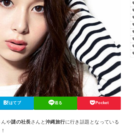
はてブ
送る
Pocket
さんや
謎の社長
さんと
沖縄旅行
に行き話題となっている
！！