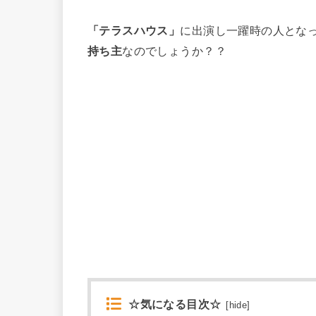
「テラスハウス」
に出演し一躍時の人とな
持ち主
なのでしょうか？？
☆気になる目次☆
[
hide
]