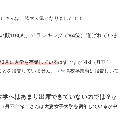
仁希）さんは一躍大人気となりました！！
い顔100人」
のランキングで
84位
に選ばれていま
9年3月に大学を卒業している
はずですがNiki（丹羽仁
ことを報告していません。（※高校卒業時は報告しいて
大学へはあまり出席できていないのでは？
な
i（丹羽仁希）さんは
大妻女子大学を留年しているか中