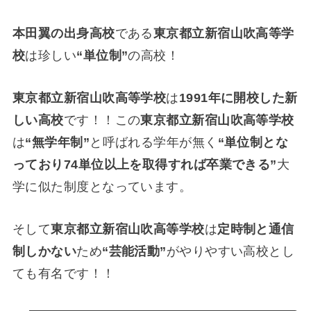
本田翼の出身高校
である
東京都立新宿山吹高等学
校
は珍しい
“単位制”
の高校！
東京都立新宿山吹高等学校
は
1991年に開校した新
しい高校
です！！この
東京都立新宿山吹高等学校
は
“無学年制”
と呼ばれる学年が無く
“単位制とな
っており74単位以上を取得すれば卒業できる”
大
学に似た制度となっています。
そして
東京都立新宿山吹高等学校
は
定時制と通信
制しかない
ため
“芸能活動”
がやりやすい高校とし
ても有名です！！