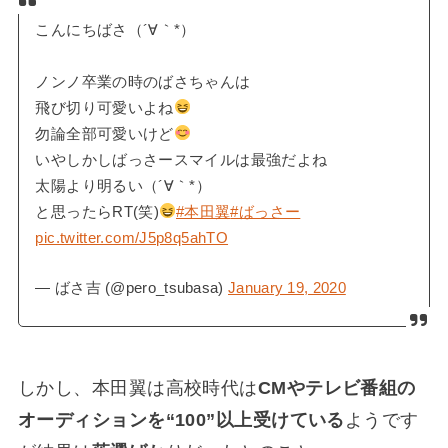
こんにちばさ（´∀｀*）
ノンノ卒業の時のばさちゃんは
飛び切り可愛いよね
勿論全部可愛いけど
いやしかしばっさースマイルは最強だよね
太陽より明るい（´∀｀*）
と思ったらRT(笑)
#本田翼
#ばっさー
pic.twitter.com/J5p8q5ahTO
— ばさ吉 (@pero_tsubasa)
January 19, 2020
しかし、本田翼は高校時代は
CMやテレビ番組の
オーディションを“100”以上受けている
ようです