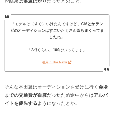
が結果は
落選ばか
りだったとのこと。
「モデルは（すぐ）いけたんですけど、
CMとかテレ
ビのオーディションはすごいたくさん落ちまくってま
した
ね」
「3桁ぐらい。
100
はいってます」
引用：The News
そんな本田翼はオーディションを受けに行く
会場
までの交通費が自腹だった
ため途中からは
アルバ
イトを優先する
ようになったとか。