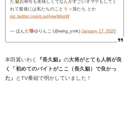
た
お寿司も美味しくてなんかすごいオマケもしてく
れて最後には私たちのこと
＜孫たち とか
pic.twitter.com/cuvHewWpgW
— ほんだ
ゆりんこ (@wing_yrnk)
January 17, 2020
本田翼いわく
『長久鮨』
の
大将がとても人柄が良
く「初めてのバイトがここ（長久鮨）で良かっ
た」
とTV番組で明かしていました！