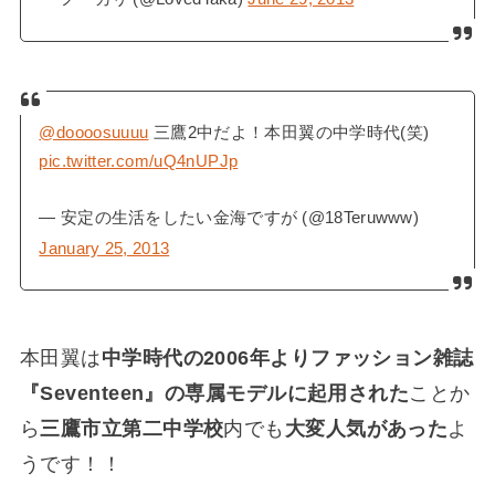
@doooosuuuu
三鷹2中だよ！本田翼の中学時代(笑)
pic.twitter.com/uQ4nUPJp
— 安定の生活をしたい金海ですが (@18Teruwww)
January 25, 2013
本田翼は
中学時代の2006年よりファッション雑誌
『Seventeen』の専属モデルに起用された
ことか
ら
三鷹市立第二中学校
内でも
大変人気があった
よ
うです！！