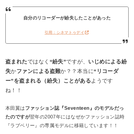
自分のリコーダーが紛失したことがあった
引用：シネマトゥデイ
盗まれた
ではなく
“紛失”
ですが、
いじめによる紛
失
か
ファンによる盗難
か？？本当に
“リコーダ
ー”を盗まれる（紛失）ことがある
ようです
ね！！
本田翼は
ファッション誌『Seventeen』のモデルだっ
たのですが
翌年の2007年にはなぜかファッション誌時
『ラブベリー』の専属モデルに移籍しています！！