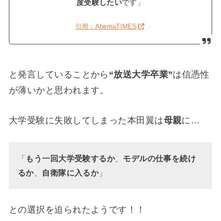
度受験したい
です」
引用：AbemaTIMES
と発言していることから
“放送大学卒業”
は信憑性
が薄いかと思われます。
大学受験に失敗してしまった本田翼は
母親
に…
「
もう一回大学受験するか
、
モデルの仕事を続け
るか
、
自衛隊に入るか
」
との選択を迫られたようです！！