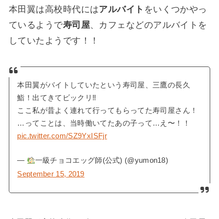
本田翼は高校時代には
アルバイト
をいくつかやっ
ているようで
寿司屋
、カフェなどのアルバイトを
していたようです！！
本田翼がバイトしていたという寿司屋、三鷹の長久
鮨！出てきてビックリ‼︎
ここ私が昔よく連れて行ってもらってた寿司屋さん！
…ってことは、当時働いてたあの子って…え〜！！
pic.twitter.com/SZ9YxISFjr
—
一級チョコエッグ師(公式) (@yumon18)
September 15, 2019