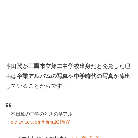
本田翼が
三鷹市立第二中学校出身
だと発覚した理
由は
卒業アルバムの写真
や
中学時代の写真
が流出
していることからです！！
本田翼の中学のときの卒アル
pic.twitter.com/hbmatCPmYf
— ノーカリ (@LovedTaka)
June 29, 2013