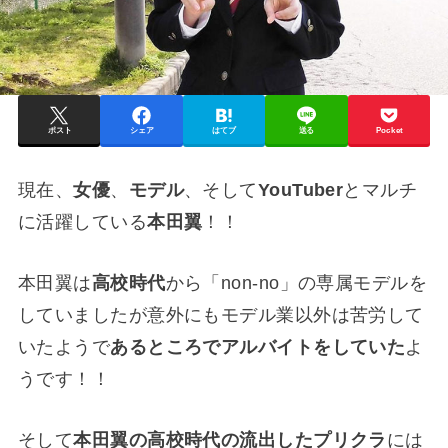
ポスト
シェア
はてブ
送る
Pocket
現在、
女優
、
モデル
、そして
YouTuber
とマルチ
に活躍している
本田翼
！！
本田翼は
高校時代
から「non-no」の専属モデルを
していましたが意外にもモデル業以外は苦労して
いたようで
あるところでアルバイトをしていた
よ
うです！！
そして
本田翼の高校時代の流出したプリクラ
には