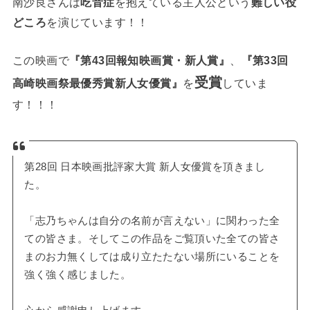
南沙良さんは
吃音症
を抱えている主人公という
難しい役
どころ
を演じています！！
この映画で
『第43回報知映画賞・新人賞』
、
『第33回
受賞
高崎映画祭最優秀賞新人女優賞』
を
していま
す！！！
第28回 日本映画批評家大賞 新人女優賞を頂きまし
た。
「志乃ちゃんは自分の名前が言えない」に関わった全
ての皆さま。そしてこの作品をご覧頂いた全ての皆さ
まのお力無くしては成り立たたない場所にいることを
強く強く感じました。