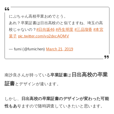
にぶちゃん高校卒業おめでとう。
あれ？卒業証書は日出高校のと似てますね、埼玉の高
校じゃないの？
#日向坂46
#丹生明里
#三品瑠香
#本宮
菜子
pic.twitter.com/vo2dxcAQMV
— fumi (@fumichen)
March 21, 2019
日出高校の卒業
南沙良さんが持っている
卒業証書
は
証書
とデザインが違います。
しかし、
日出高校の卒業証書のデザインが変わった可能
性もあり
ますので随時調査していきたいと思います。