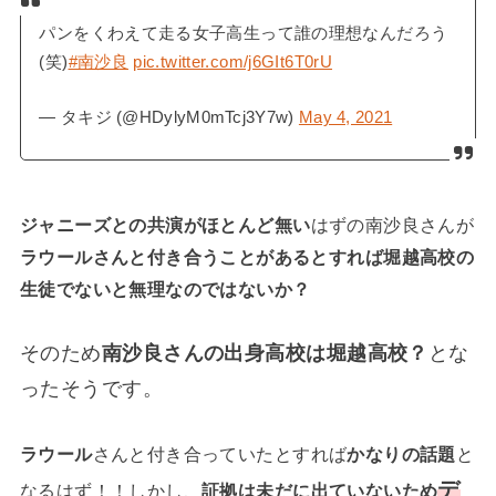
パンをくわえて走る女子高生って誰の理想なんだろう
(笑)
#南沙良
pic.twitter.com/j6GIt6T0rU
— タキジ (@HDylyM0mTcj3Y7w)
May 4, 2021
ジャニーズとの共演がほとんど無い
はずの南沙良さんが
ラウールさんと付き合うことがあるとすれば堀越高校の
生徒でないと無理なのではないか？
そのため
南沙良さんの出身高校は堀越高校？
とな
ったそうです。
ラウール
さんと付き合っていたとすれば
かなりの話題
と
デ
なるはず！！しかし、
証拠は未だに出ていないため