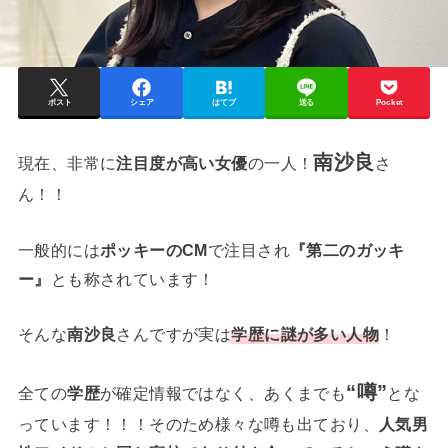
ポスト
シェア
はてブ
送る
Pocket
南沙良
現在、非常に
注目度が高い女優
の一人！
さ
ん！！
一般的には
ポッキーのCM
で注目され
『第二のガッキ
ー』
とも称されています！
そんな
南沙良
さんですが実は
学歴に謎が多い人物
！
“
噂
”
全ての
学歴
が確定情報ではなく、あくまでも
とな
っています！！！そのため様々な噂も出ており、
人気男