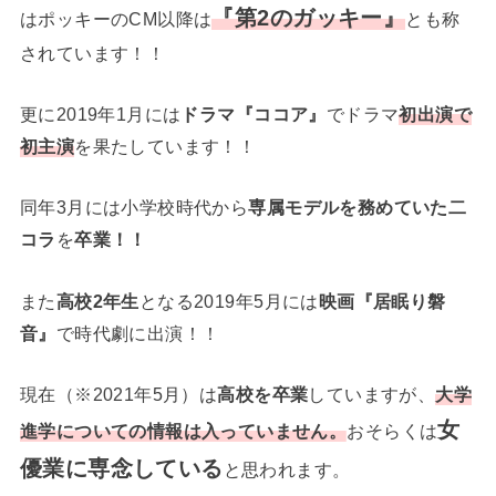
『第2のガッキー』
はポッキーのCM以降は
とも称
されています！！
更に2019年1月には
ドラマ『ココア』
でドラマ
初出演で
初主演
を果たしています！！
同年3月には小学校時代から
専属モデルを務めていた二
コラ
を
卒業！！
また
高校2年生
となる2019年5月には
映画『居眠り磐
音』
で時代劇に出演！！
現在（※2021年5月）は
高校を卒業
していますが、
大学
女
進学についての情報は入っていません。
おそらくは
優業に専念している
と思われます。