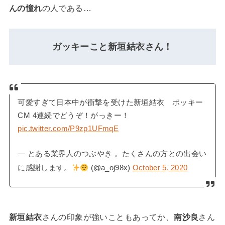
んの憧れ
の人である…
ガッキーこと新垣結衣さん！
可愛すぎて日本中が衝撃を受けた新垣結衣 ポッキー
CM 4連続でどうぞ！がっきー！
pic.twitter.com/P9zp1UFmqE
— とある業界人のつぶやき 。たくさんの方との出会い
に感謝します。
(@a_oj98x)
October 5, 2020
新垣結衣
さんの印象が強いこともあってか、
南沙良
さん