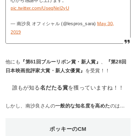
心から感謝申し上げます。
pic.twitter.com/UseqNeI2yU
— 南沙良 オフィシャル (@lespros_sara)
May 30,
2019
他にも
『第61回ブルーリボン賞・新人賞』
、
『第28回
日本映画批評家大賞・新人女優賞』
を受賞！！
誰もが知る
名だたる賞
を獲っていますね！！
しかし、南沙良さんの
一般的な知名度を高めた
のは…
ポッキーのCM