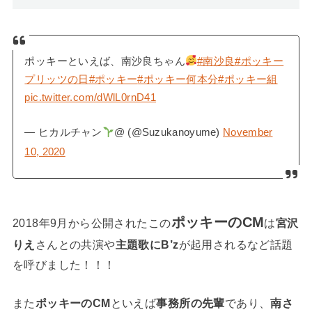
ポッキーといえば、南沙良ちゃん
#南沙良
#ポッキー
プリッツの日
#ポッキー
#ポッキー何本分
#ポッキー組
pic.twitter.com/dWlL0rnD41
— ヒカルチャン
@ (@Suzukanoyume)
November
10, 2020
ポッキーのCM
2018年9月から公開されたこの
は
宮沢
りえ
さんとの共演や
主題歌にB’z
が起用されるなど話題
を呼びました！！！
また
ポッキーのCM
といえば
事務所の先輩
であり、
南さ