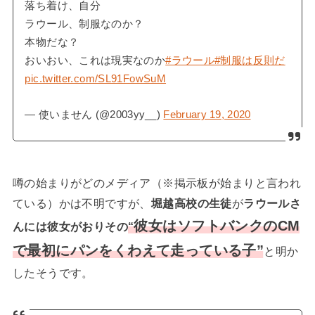
落ち着け、自分
ラウール、制服なのか？
本物だな？
おいおい、これは現実なのか
#ラウール
#制服は反則だ
pic.twitter.com/SL91FowSuM
— 使いません (@2003yy__)
February 19, 2020
噂の始まりがどのメディア（※掲示板が始まりと言われ
ている）かは不明ですが、
堀越高校の生徒
が
ラウールさ
彼女はソフトバンクのCM
んには彼女がおりその
“
で最初にパンをくわえて走っている子”
と明か
したそうです。