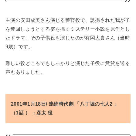
主演の安田成美さん演じる警官役で、誘拐された我が子
を奪回しようとする姿を描くミステリー小説を原作とし
たドラマ。その子供役を演じたのが有岡大貴さん（当時
9歳）です。
難しい役どころでもしっかりと演じた子役に賞賛を送る
声もありました。
2001年1月18日/ 連続時代劇 「八丁堀の七人2 」
（1話 ） ：彦太 役