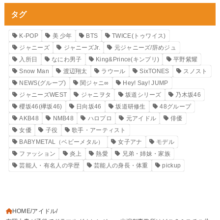
タグ
K-POP
美 少年
BTS
TWICE(トゥワイス)
ジャニーズ
ジャニーズJr.
元ジャニーズ/辞めジュ
入所日
なにわ男子
King&Prince(キンプリ)
平野紫耀
Snow Man
渡辺翔太
ラウール
SixTONES
スノスト
NEWS(グループ)
関ジャニ∞
Hey! Say! JUMP
ジャニーズWEST
ジャニヲタ
坂道シリーズ
乃木坂46
櫻坂46(欅坂46)
日向坂46
坂道研修生
48グループ
AKB48
NMB48
ハロプロ
元アイドル
俳優
女優
子役
歌手・アーティスト
BABYMETAL（ベビーメタル）
女子アナ
モデル
ファッション
炎上
熱愛
兄弟・姉妹・家族
芸能人・有名人の学歴
芸能人の身長・体重
pickup
HOME
アイドル