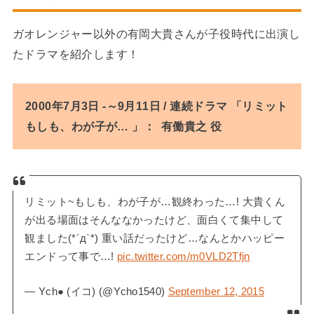
ガオレンジャー以外の有岡大貴さんが子役時代に出演し
たドラマを紹介します！
2000年7月3日 -～9月11日 / 連続ドラマ 「リミット
もしも、わが子が… 」： 有働貴之 役
リミット~もしも、わが子が…観終わった…! 大貴くん
が出る場面はそんななかったけど、面白くて集中して
観ました(*´д`*) 重い話だったけど…なんとかハッピー
エンドって事で…!
pic.twitter.com/m0VLD2Tfjn
— Ych● (イコ) (@Ycho1540)
September 12, 2015