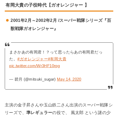
有岡大貴の子役時代【ガオレンジャー 】
2001年2月～2002年2月 /スーパー戦隊シリーズ『百
獣戦隊ガオレンジャー』
まさかあの有岡君！？って思ったらあの有岡君だっ
た。
#ガオレンジャー
#有岡大貴
pic.twitter.com/Wr3HF10rpg
— 碧月 (@mitsuki_sugar)
May 14, 2020
主演の金子昇さんや玉山鉄二さん出演のスーパー戦隊シ
リーズで、
準レギュラー
の役で、 風太郎 という謎の少