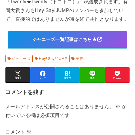
『Twenty★Twenty（トニトニ）』 が結成されます。有
岡大貴さんもHey!Say!JUMPのメンバーも参加してい
て、直接的ではありませんが時を経て共作となります。
ジャニーズ一覧記事はこちら★
ジャニーズ
Hey! Say! JUMP
子役
ポスト
シェア
はてブ
送る
Pocket
コメントを残す
メールアドレスが公開されることはありません。
※
が
付いている欄は必須項目です
コメント
※