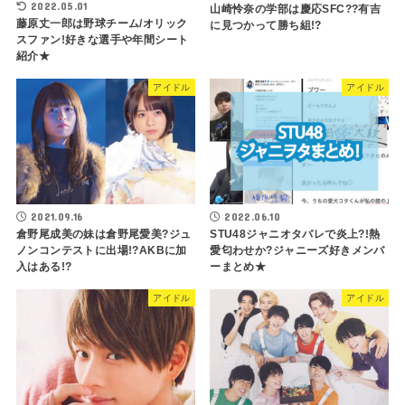
2022.05.01
山崎怜奈の学部は慶応SFC??有吉
藤原丈一郎は野球チーム/オリック
に見つかって勝ち組!?
スファン!好きな選手や年間シート
紹介★
アイドル
アイドル
2021.09.16
2022.06.10
倉野尾成美の妹は倉野尾愛美?ジュ
STU48ジャニオタバレで炎上?!熱
ノンコンテストに出場!?AKBに加
愛匂わせか?ジャニーズ好きメンバ
入はある!?
ーまとめ★
アイドル
アイドル