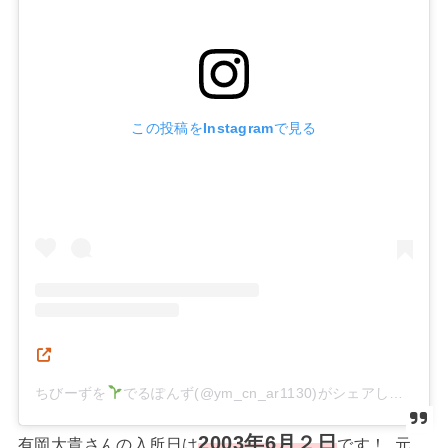
この投稿をInstagramで見る
ちびーずを
でるぽんず(@ym_cn_ar1130)がシェアした投稿
2003年6月２日
有岡大貴さんの入所日は
です！ 元