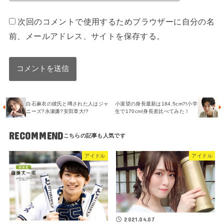
次回のコメントで使用するためブラウザーに自分の名
前、メールアドレス、サイトを保存する。
白石麻衣の彼氏と噂された人はジャ
小瀧望の身長最新は184.5cm?!小学
ニーズ?永瀬廉?安田章大!?
生で170cm!身長差比べてみた！
RECOMMEND
アイドル
アイドル
2021.04.07