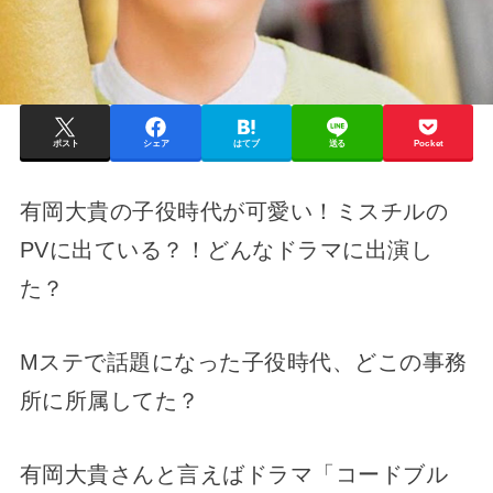
ポスト
シェア
はてブ
送る
Pocket
有岡大貴の子役時代が可愛い！ミスチルの
PVに出ている？！どんなドラマに出演し
た？
Mステで話題になった子役時代、どこの事務
所に所属してた？
有岡大貴さんと言えばドラマ「コードブル