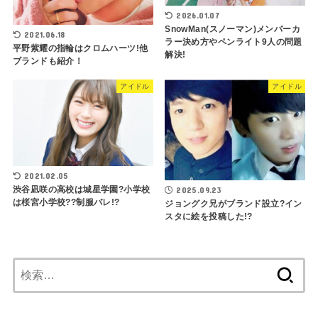
2026.01.07
SnowMan(スノーマン)メンバーカ
2021.06.18
ラー決め方やペンライト9人の問題
平野紫耀の指輪はクロムハーツ!他
解決!
ブランドも紹介！
アイドル
アイドル
2021.02.05
渋谷凪咲の高校は城星学園?小学校
2025.09.23
は桜宮小学校??制服バレ!?
ジョングク兄がブランド設立?イン
スタに絵を投稿した!?
検
索: