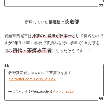
茶道部
所属していた
部活動
は
！
愛知県西尾市は
抹茶の生産量が日本一
として有名なので
すが2年生の時に学校で茶摘みを行い学年で1番お茶を
初代・茶摘み王者
摘み
になったそうです！！
牧野真莉愛ちゃんのエア茶摘みを見て
pic.twitter.com/1V2W5q93ax
— アンザイ (@anzaioden)
April 8, 2019