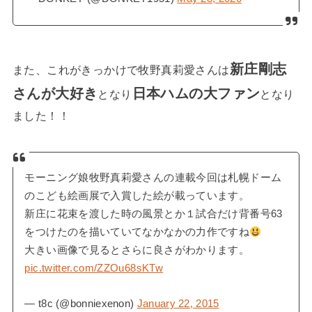
新庄剛志
また、これがきっかけで牧野真莉愛さんは
さんが大好き
日本ハムの大ファン
となり
となり
ました！！
モーニング娘牧野真莉愛さんの連載今回は札幌ドーム
のこども絵画展で入賞した絵が載っています。
新庄に花束を渡した時の風景とか１試合だけ背番号63
をつけたのを描いていてなかなかの力作ですね
大きい画像で見るとさらに良さがわかります。
pic.twitter.com/ZZOu68sKTw
— t8c (@bonniexenon)
January 22, 2015