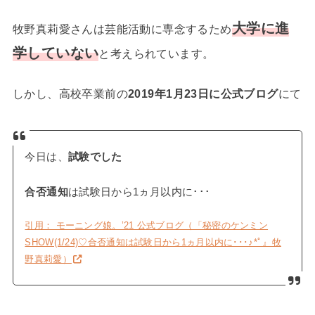
大学に進
牧野真莉愛さんは芸能活動に専念するため
学していない
と考えられています。
しかし、高校卒業前の
2019年1月23日に公式ブログ
にて
今日は、
試験でした
合否通知
は試験日から1ヵ月以内に･･･
引用： モーニング娘。’21 公式ブログ（「秘密のケンミン
SHOW(1/24)♡合否通知は試験日から1ヵ月以内に･･･♪*ﾟ』牧
野真莉愛）