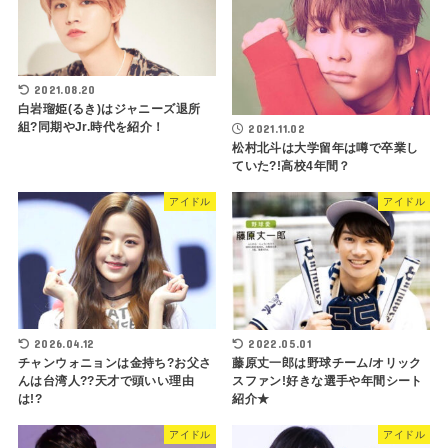
2021.08.20
白岩瑠姫(るき)はジャニーズ退所
組?同期やJr.時代を紹介！
2021.11.02
松村北斗は大学留年は噂で卒業し
ていた?!高校4年間？
アイドル
アイドル
2026.04.12
2022.05.01
チャンウォニョンは金持ち?お父さ
藤原丈一郎は野球チーム/オリック
んは台湾人??天才で頭いい理由
スファン!好きな選手や年間シート
は!?
紹介★
アイドル
アイドル