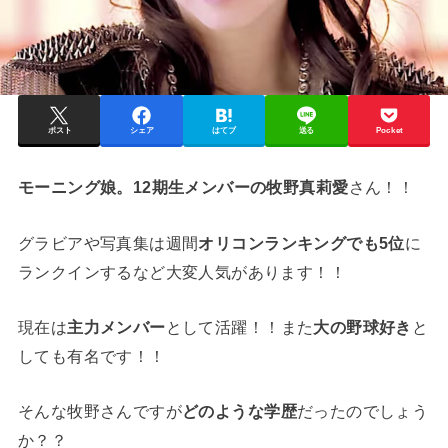
ポスト
シェア
はてブ
送る
Pocket
モーニング娘。12期生メンバーの牧野真莉愛
さん！！
グラビアや写真集は週間
オリコンランキングでも5位
に
ランクインするなど大変人気があります！！
現在は
主力メンバー
として活躍！！また
大の野球好き
と
しても有名です！！
そんな牧野さんですが
どのような学歴
だったのでしょう
か？？