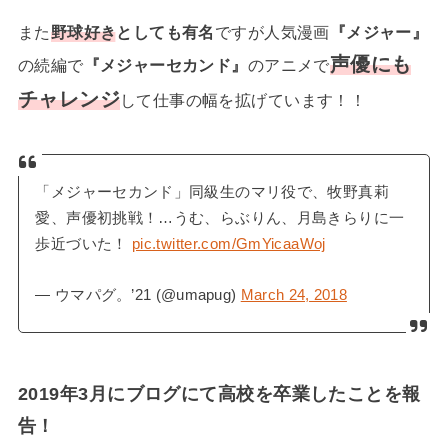
また
野球好き
としても有名
ですが人気漫画
『メジャー』
声優にも
の続編で
『メジャーセカンド』
のアニメで
チャレンジ
して仕事の幅を拡げています！！
「メジャーセカンド」同級生のマリ役で、牧野真莉
愛、声優初挑戦！…うむ、らぶりん、月島きらりに一
歩近づいた！
pic.twitter.com/GmYicaaWoj
— ウマパグ。’21 (@umapug)
March 24, 2018
2019年3月にブログにて高校を卒業したことを報
告！