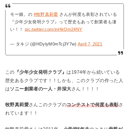
モー娘。の
#牧野真莉愛
さんが何度も表彰されている
『少年少女発明クラブ』って歴史もあって創業者も凄
い！！
pic.twitter.com/inHkOm24NY
— タキジ (@HDylyM0mTcj3Y7w)
April 7, 2021
この
『少年少女発明クラブ』
は1974年から続いている
歴史あるクラブです！！しかも、このクラブの作った人
は
ソニー創業者の一人・井深大
さん！！！！
牧野真莉愛
さんこのクラブの
コンテストで何度も表彰
さ
れています！！
牧野真莉愛さんは2011年、
小学校5年生
のときに
母親が