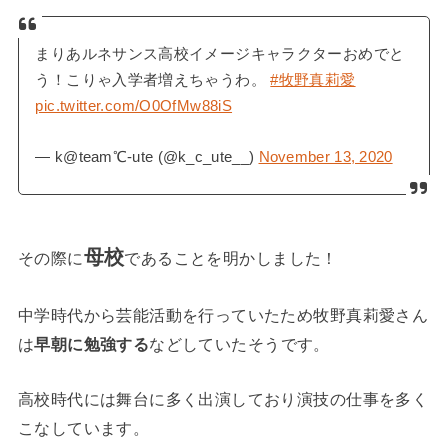
まりあルネサンス高校イメージキャラクターおめでと
う！こりゃ入学者増えちゃうわ。
#牧野真莉愛
pic.twitter.com/O0OfMw88iS
— k@team℃-ute (@k_c_ute__)
November 13, 2020
母校
その際に
であることを明かしました！
中学時代から芸能活動を行っていたため牧野真莉愛さん
は
早朝に勉強する
などしていたそうです。
高校時代には舞台に多く出演しており演技の仕事を多く
こなしています。