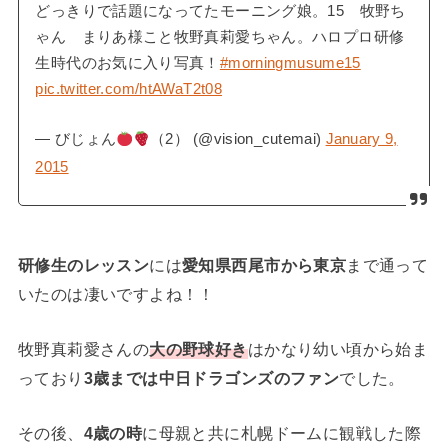
どっきりで話題になってたモーニング娘。15 牧野ち
ゃん まりあ様こと牧野真莉愛ちゃん。ハロプロ研修
生時代のお気に入り写真！
#morningmusume15
pic.twitter.com/htAWaT2t08
— びじょん
（2） (@vision_cutemai)
January 9,
2015
研修生のレッスン
には
愛知県西尾市から東京
まで通って
いたのは凄いですよね！！
牧野真莉愛さんの
大の野球好き
はかなり幼い頃から始ま
っており
3歳までは中日ドラゴンズのファン
でした。
その後、
4歳の時
に母親と共に札幌ドームに観戦した際