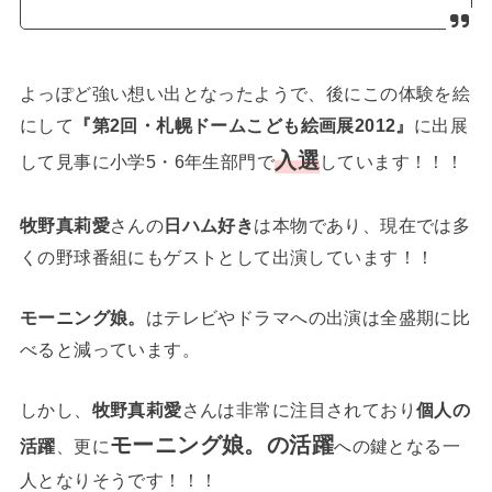
よっぽど強い想い出となったようで、後にこの体験を絵
にして
『第2回・札幌ドームこども絵画展2012』
に出展
入選
して見事に小学5・6年生部門で
しています！！！
牧野真莉愛
さんの
日ハム好き
は本物であり、現在では多
くの野球番組にもゲストとして出演しています！！
モーニング娘。
はテレビやドラマへの出演は全盛期に比
べると減っています。
しかし、
牧野真莉愛
さんは非常に注目されており
個人の
モーニング娘。の活躍
活躍
、更に
への鍵となる一
人となりそうです！！！