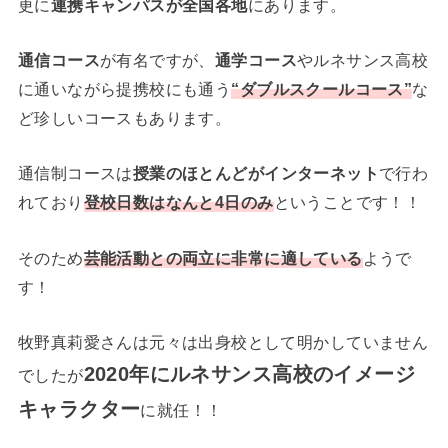
更に
連携キャンパスが全国各地
にあります。
通信コース
が有名ですが、
通学コース
やルネサンス高校
に通いながら提携校にも通う
“ダブルスクールコース”
な
ど珍しいコースもあります。
通信制コースは
授業のほとんどがインターネット
で行わ
れており
登校日数はなんと4日のみ
ということです！！
そのため
芸能活動との両立に非常に適している
ようで
す！
牧野真莉愛さんは元々は出身校として明かしていません
2020年にルネサンス高校のイメージ
でしたが
キャラクター
に就任！！