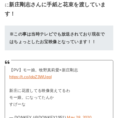
新庄剛志さんに手紙と花束を渡していま
に
す！
※この事は当時テレビでも放送されており現在で
はちょっとしたお宝映像となっています！！
【PV】モー娘。牧野真莉愛×新庄剛志
https://t.co/idoZ3WUeql
新庄に花渡してる映像覚えてるわ
モー娘。になってたんか
すげーな
— DONKEY (@DONKEY1951)
May 28, 2020