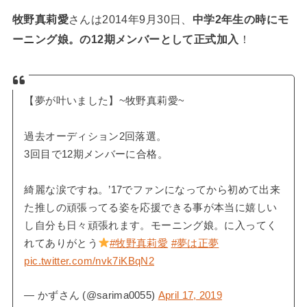
牧野真莉愛
さんは2014年9月30日、
中学2年生の時にモ
ーニング娘。の12期メンバーとして正式加入
！
【夢が叶いました】~牧野真莉愛~
過去オーディション2回落選。
3回目で12期メンバーに合格。
綺麗な涙ですね。’17でファンになってから初めて出来
た推しの頑張ってる姿を応援できる事が本当に嬉しい
し自分も日々頑張れます。モーニング娘。に入ってく
れてありがとう
#牧野真莉愛
#夢は正夢
pic.twitter.com/nvk7iKBqN2
— かずさん (@sarima0055)
April 17, 2019