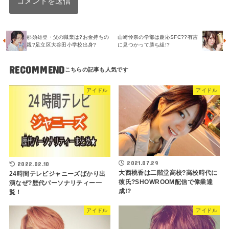
那須雄登・父の職業は?お金持ちの
山崎怜奈の学部は慶応SFC??有吉
親?足立区大谷田小学校出身?
に見つかって勝ち組!?
RECOMMEND
アイドル
アイドル
2021.07.29
2022.02.10
大西桃香は二階堂高校?高校時代に
24時間テレビジャニーズばかり出
彼氏?SHOWROOM配信で偉業達
演なぜ?歴代パーソナリティー一
成!?
覧！
アイドル
アイドル