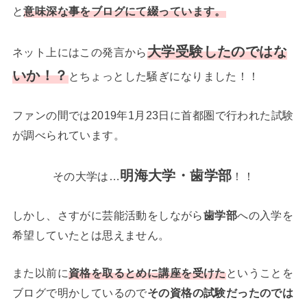
と
意味深な事をブログにて綴っています。
大学受験したのではな
ネット上にはこの発言から
いか！？
とちょっとした騒ぎになりました！！
ファンの間では2019年1月23日に首都圏で行われた試験
が調べられています。
明海大学・歯学部
その大学は…
！！
しかし、さすがに芸能活動をしながら
歯学部
への入学を
希望していたとは思えません。
また以前に
資格を取るとめに講座を受けた
ということを
ブログで明かしているので
その資格の試験だったのでは