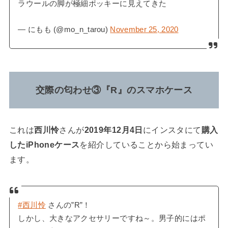
ラウールの脚が極細ポッキーに見えてきた
— にもも (@mo_n_tarou)
November 25, 2020
交際の匂わせ③『R』のスマホケース
これは
西川怜
さんが
2019年12月4日
にインスタにて
購入
したiPhoneケース
を紹介していることから始まってい
ます。
#西川怜
さんの”R”！
しかし、大きなアクセサリーですね～。男子的にはポ