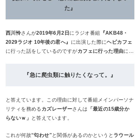
た』
西川怜
さんが
2019年6月2日
にラジオ番組
『AKB48・
2029ラジオ 10年後の君へ』
に出演した際に
ヘビカフェ
に行った話をしているのですが
カフェに行った理由
に…
『急に爬虫類に触りたくなって。』
と答えています。この理由に対して番組メインパーソナ
リティを務める
カズレーザー
さんは
「最近の15歳分か
らないｗ」
と答えています。
これが何故
“匂わせ”
と関係があるのかというと
ラウール