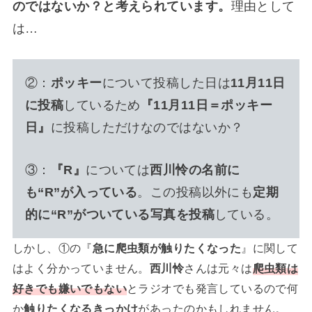
のではないか？と考えられています。
理由として
は…
②：
ポッキー
について投稿した日は
11月11日
に投稿
しているため
『11月11日＝ポッキー
日』
に投稿しただけなのではないか？
③：
『R』
については
西川怜の名前に
も“R”が入っている
。この投稿以外にも
定期
的に“R”がついている写真を投稿
している。
しかし、①の『
急に爬虫類が触りたくなった
』に関して
はよく分かっていません。
西川怜
さんは元々は
爬虫類は
好きでも嫌いでもない
とラジオでも発言しているので何
か
触りたくなるきっかけ
があったのかもしれません。