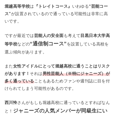
堀越高等学校
は
『トレイトコース』
いわゆる
“芸能コー
ス”
が設置されているので通っている可能性は非常に高
いです。
ですが最近では
芸能人の安全面
も考えて
目黒日本大学高
“通信制コース”
等学校
などの
を設置している高校を
選ぶ傾向があります。
また
女性アイドルにとって堀越高校に通うことはリスク
があります！
それは
男性芸能人（※特にジャニーズ）が
多く通っている
こともあるためファンや週刊誌に目を付
けられてしまう可能性があるのです。
西川怜
さんがもしも堀越高校に通っているとすればなん
ジャニーズの人気メンバーが同級生にい
と！