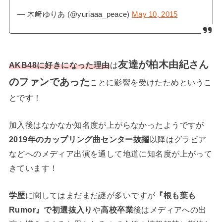
— 木﨑ゆりあ (@yuriaaa_peace)
May 10, 2015
友達が柏木由紀さん
AKB48に好きになった理由
は
のファンであった
ことに影響を受けたためというこ
とです！
加入後はなかなか知名度が上がらなかったようですが
2019年のカップリング曲センター抜擢
以降はグラビア
などへのメディア出演を通して地道に知名度が上がって
きています！
学歴
に関してはまだまだ謎が多いですが
『根も葉も
Rumor』で初選抜入り
や
高校卒業
後はメディアへの出