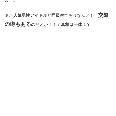
ます。
交際
また
人気男性アイドルと同級生
でありなんと！！
の噂もある
のだとか！！？
真相は一体！？