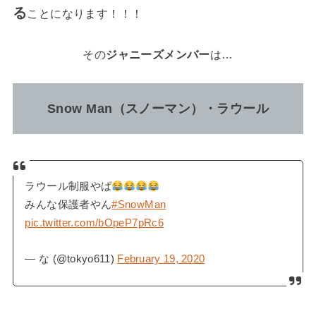
る
ことになります！！！
その
ジャニーズメンバー
は…
Snow Man（スノーマン）・ラウール
ラウール制服やば
みんな保護者やん
#SnowMan
pic.twitter.com/bOpeP7pRc6
— な (@tokyo611)
February 19, 2020