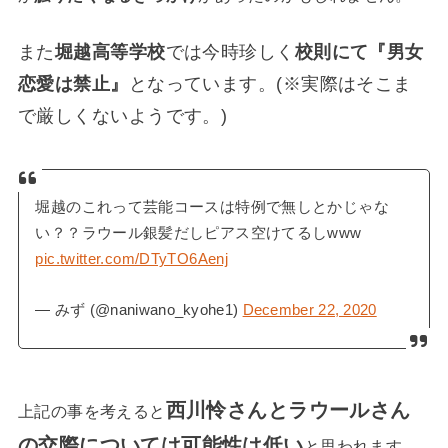
また
堀越高等学校
では今時珍しく
校則にて『男女
恋愛は禁止』
となっています。(※実際はそこま
で厳しくないようです。)
堀越のこれって芸能コースは特例で無しとかじゃな
い？？ラウール銀髪だしピアス空けてるしwww
pic.twitter.com/DTyTO6Aenj
— みず (@naniwano_kyohe1)
December 22, 2020
西川怜さんとラウールさん
上記の事を考えると
の交際については可能性は低い
と思われます。