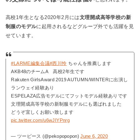
高校1年生となる2020年2月には
文理開成高等学校の新
制服のモデル
に起用されるなどグループ外でも活躍を見
せています。
#LARME編集会議
#西川怜
ちゃんを推薦します
AKB48のチームA 高校2年生です
Rakuten GirlsAward 2019 AUTUMN/WINTERに出演し
ランウェイ経験あり
ESPELAZA広告モデルにてフットモデル経験ありです
文理開成高等学校の新制服モデルにも選ばれました
どうぞ宜しくお願い致します
pic.twitter.com/u6wJIYPnrg
— ツーピース (@pekopopopon)
June 6, 2020