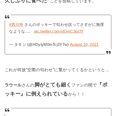
久しぶりに食べた”
ことを投稿しています。
#西川怜
さんのポッキーで匂わせ説ってさすがに無理
なような…。
pic.twitter.com/xEimC3pcfY
— タキジ (@HDylyM0mTcj3Y7w)
August 10, 2021
これが何故“交際の匂わせ”に繋がってくるかというと…
脚がとても細く
『ポ
ラウール
さんの
ファンの間で
ッキー』に例えられている
から！！