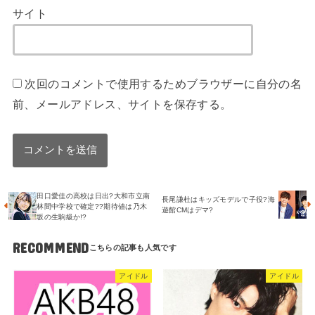
サイト
次回のコメントで使用するためブラウザーに自分の名
前、メールアドレス、サイトを保存する。
田口愛佳の高校は日出?大和市立南
長尾謙杜はキッズモデルで子役?海
林間中学校で確定??期待値は乃木
遊館CMはデマ?
坂の生駒級か!?
RECOMMEND
アイドル
アイドル