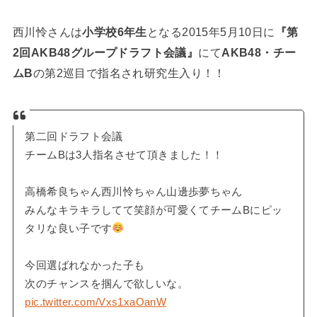
西川怜さんは
小学校6年生
となる2015年5月10日に
『第
2回AKB48グループドラフト会議』
にて
AKB48・チー
ムB
の第2巡目で指名され研究生入り！！
第二回ドラフト会議
チームBは3人指名させて頂きました！！
高橋希良ちゃん西川怜ちゃん山邊歩夢ちゃん
みんなキラキラしてて笑顔が可愛くてチームBにピッ
タリな良い子です
今回選ばれなかった子も
次のチャンスを掴んで欲しいな。
pic.twitter.com/Vxs1xaOanW