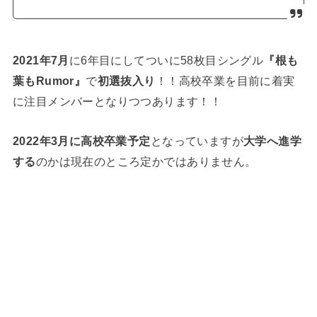
2021年7月
に6年目にしてついに58枚目シングル
『根も
葉もRumor』
で
初選抜入り
！！高校卒業を目前に着実
に注目メンバーとなりつつあります！！
2022年3月に高校卒業予定
となっていますが
大学へ進学
する
のかは現在のところ定かではありません。