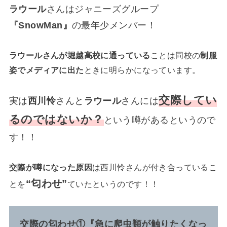
ラウール
さんはジャニーズグループ
『SnowMan』
の最年少メンバー！
ラウールさんが堀越高校に通っている
ことは同校の
制服
姿でメディアに出た
ときに明らかになっています。
交際してい
実は
西川怜
さんと
ラウール
さんには
るのではないか？
という噂があるというので
す！！
交際が噂になった原因
は西川怜さんが付き合っているこ
“匂わせ”
とを
ていたというのです！！
交際の匂わせ①『急に爬虫類が触りたくなっ