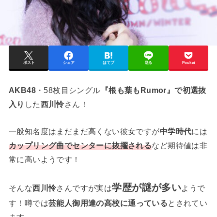
ポスト
シェア
はてブ
送る
Pocket
AKB48
・58枚目シングル
『根も葉もRumor』で初選抜
入り
した
西川怜
さん！
一般知名度はまだまだ高くない彼女ですが
中学時代
には
カップリング曲でセンターに抜擢される
など期待値は非
常に高いようです！
学歴が謎が多い
そんな
西川怜
さんですが実は
ようで
す！噂では
芸能人御用達の高校に通っている
とされてい