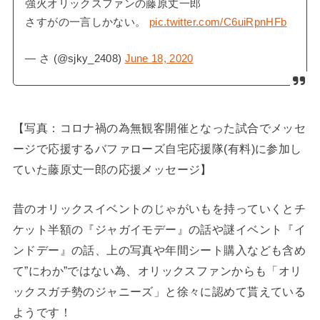
強火オリックスファンの藤原丈一郎
さすがの一言しかない。
pic.twitter.com/C6uiRpnHFb
— さ (@sjky_2408)
June 18, 2020
【写真：コロナ禍の為無観客開催となった試合でメッセ
ージで応援するバファローズ自宅応援隊(有料)に参加し
ていた藤原丈一郎の応援メッセージ】
昔のオリックスイベントのじゃがいもを持っていくとチ
ケット半額の『ジャガイモデー』の話や謎イベント『イ
ンドデー』の話、上の写真や年間シート購入なども含め
て”にわか”ではない為、オリックスファンからも「オリ
ックスガチ勢のジャニーズ」と徐々に認めて貰えている
ようです！