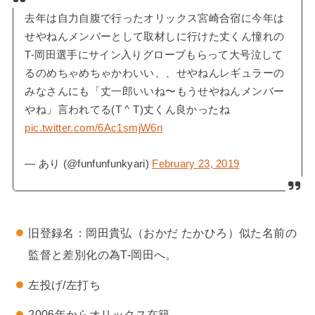
去年は自力自腹で行ったオリックス宮崎合宿に今年は
せやねんメンバーとして取材しに行けた丈くん憧れの
T-岡田選手にサイン入りグローブもらって大号泣して
るのめちゃめちゃかわいい、、せやねんレギュラーの
みなさんにも「丈一郎いいね〜もうせやねんメンバー
やね」言われてる(T ^ T)丈くん良かったね
pic.twitter.com/6Ac1smjW6n
— あり (@funfunfunkyari)
February 23, 2019
旧登録名：岡田貴弘（おかだ たかひろ）似た名前の
監督と差別化の為T-岡田へ。
左投げ/左打ち
2006年からオリックス在籍