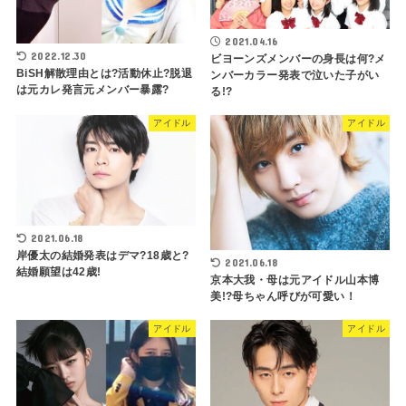
2021.04.16
2022.12.30
ビヨーンズメンバーの身長は何?メ
BiSH解散理由とは?活動休止?脱退
ンバーカラー発表で泣いた子がい
は元カレ発言元メンバー暴露?
る!?
アイドル
アイドル
2021.06.18
岸優太の結婚発表はデマ?18歳と?
2021.06.18
結婚願望は42歳!
京本大我・母は元アイドル山本博
美!?母ちゃん呼びが可愛い！
アイドル
アイドル