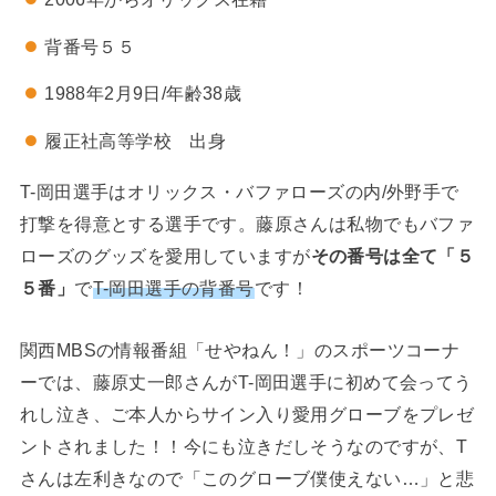
背番号５５
1988年2月9日/年齢38歳
履正社高等学校 出身
T-岡田選手はオリックス・バファローズの内/外野手で
打撃を得意とする選手です。藤原さんは私物でもバファ
ローズのグッズを愛用していますが
その番号は全て「５
５番」
で
T-岡田選手の背番号
です！
関西MBSの情報番組「せやねん！」のスポーツコーナ
ーでは、藤原丈一郎さんがT-岡田選手に初めて会ってう
れし泣き、ご本人からサイン入り愛用グローブをプレゼ
ントされました！！今にも泣きだしそうなのですが、T
さんは左利きなので「このグローブ僕使えない…」と悲