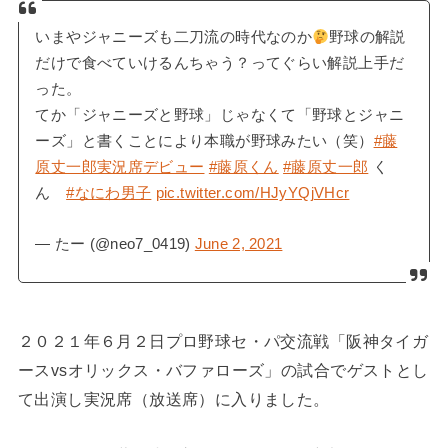
いまやジャニーズも二刀流の時代なのか
野球の解説
だけで食べていけるんちゃう？ってぐらい解説上手だ
った。
てか「ジャニーズと野球」じゃなくて「野球とジャニ
ーズ」と書くことにより本職が野球みたい（笑）
#藤
原丈一郎実況席デビュー
#藤原くん
#藤原丈一郎
く
ん
#なにわ男子
pic.twitter.com/HJyYQjVHcr
— たー (@neo7_0419)
June 2, 2021
２０２１年６月２日プロ野球セ・パ交流戦「阪神タイガ
ースvsオリックス・バファローズ」の試合でゲストとし
て出演し実況席（放送席）に入りました。