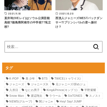
2021.11.18
2021.10.20
直井玲(IVEレイ)はソウル公演芸能
西洸人ジャニーズWESTバックダン
高校?徳島県阿南市の中学校??私立
サー?!プリンシパルの君へ振付
校?
け？
検
索:
タグ
K-POP
美 少年
BTS
TWICE(トゥワイス)
ジャニーズ
ジャニーズJr.
元ジャニーズ/辞めジュ
入所日
なにわ男子
King&Prince(キンプリ)
平野紫耀
Snow Man
渡辺翔太
ラウール
SixTONES
スノスト
NEWS(グループ)
関ジャニ∞
Hey! Say! JUMP