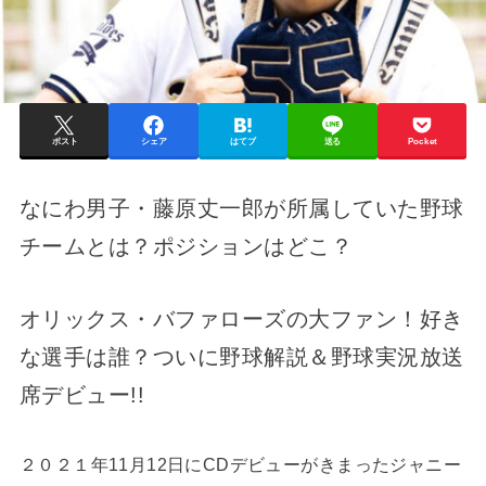
ポスト
シェア
はてブ
送る
Pocket
なにわ男子・藤原丈一郎が所属していた野球
チームとは？ポジションはどこ？
オリックス・バファローズの大ファン！好き
な選手は誰？ついに野球解説＆野球実況放送
席デビュー!!
２０２１年11月12日にCDデビューがきまったジャニー