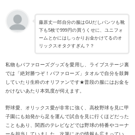
藤原丈一郎自分の服はGUだしパンツも靴
下も5枚で999円の買うくせに、ユニフォ
ームとかにはしっかりお金かけてるのオ
リックスオタクすぎん？？
私物もバファローズグッズを愛用し、ライブステージ裏
では「絶対勝つぞ！バファローズ」タオルで自分を鼓舞
していたり生粋のオリファンです★普段の服にはお金を
かけないあたり本気度が伺えます。
野球愛、オリックス愛が非常に強く、高校野球を見に甲
子園にも始発から足を運んで試合を見に行くほどだった
こともあり、関西のテレビなどでは野球の特番やコーナ
ーを担当していました。次第にその情報も広まってい