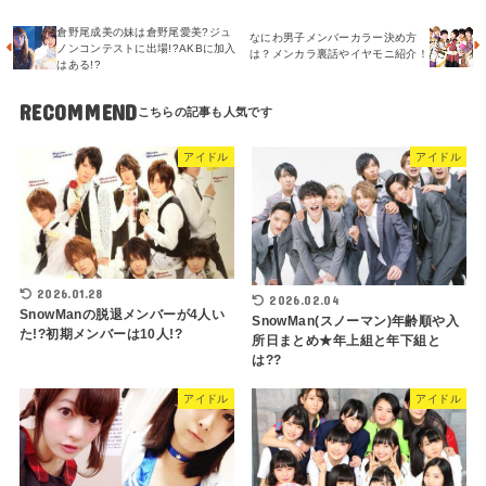
倉野尾成美の妹は倉野尾愛美?ジュ
なにわ男子メンバーカラー決め方
ノンコンテストに出場!?AKBに加入
は？メンカラ裏話やイヤモニ紹介！
はある!?
RECOMMEND
アイドル
アイドル
2026.01.28
2026.02.04
SnowManの脱退メンバーが4人い
SnowMan(スノーマン)年齢順や入
た!?初期メンバーは10人!?
所日まとめ★年上組と年下組と
は??
アイドル
アイドル