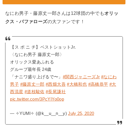
なにわ男子・藤原丈一郎さんは12球団の中でも
オリッ
クス・バファローズ
の大ファンです！
【ス ポ ニ チ】ベストショットJr.
〈なにわ男子 藤原丈一郎〉
オリックス愛あふれる
グループ最年長 24歳
「ナニワ盛り上げるで〜」
#関西ジャニーズJr
#なにわ
男子
#藤原丈一郎
#西畑大吾
#大橋和也
#高橋恭平
#大
西流星
#道枝駿佑
#長尾謙社
pic.twitter.com/3PcYIYo0op
— ✧YUMI✧ (@k__u__n__y)
July 25, 2020