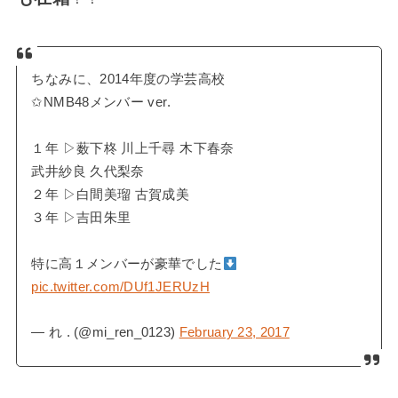
ちなみに、2014年度の学芸高校
✩NMB48メンバー ver.
１年 ▷薮下柊 川上千尋 木下春奈
武井紗良 久代梨奈
２年 ▷白間美瑠 古賀成美
３年 ▷吉田朱里
特に高１メンバーが豪華でした
pic.twitter.com/DUf1JERUzH
— れ . (@mi_ren_0123)
February 23, 2017