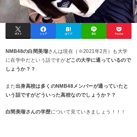
ポスト
シェア
はてブ
送る
Pocket
NMB48の白間美瑠
さんは現在（※2021年2月）も大学
に在学中だという話ですが
どこの大学に通っているので
しょうか？？
また
出身高校は多くのNMB48メンバーが通っていたと
いう話ですがどういった高校なのでしょうか？？
白間美瑠さんの学歴
について見ていきましょう！！！