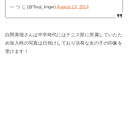
— つ じ (@Tsuji_kngw)
August 13, 2014
白間美瑠さんは中学時代にはテニス部に所属していたた
め加入時の写真は日焼けしており活発な女の子の印象を
受けます！