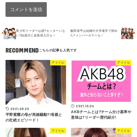
美少年リーダーは誰?センターいな
飯田恭平は結婚や大学進学で辞め
い?結成日と金指加入日も！
た?メンバーカラーも！
RECOMMEND
アイドル
アイドル
2021.10.06
2021.08.20
AKBチームとは?チーム分け基準や
平野紫耀の母が再婚騒動?!母親と
意味は?リーダー歴代紹介!
の壮絶エピソード！
アイドル
アイドル