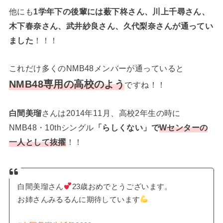
他にも
1学年下の後輩には薮下柊さん、川上千尋さん、
木下春奈さん、武井紗良さん、久代梨奈さんが通ってい
ました
！！！
これだけ多くのNMB48メンバーが通っていると
NMB48専用の高校のよう
ですね！！
白間美瑠
さんは2014年11月、高校2年生の時に
NMB48・10thシングル
「らしくない」で
Wセンターの
一人として抜擢
！！
白間美瑠さん
23歳おめでとうございます。
お姉さんみるるんに期待しています