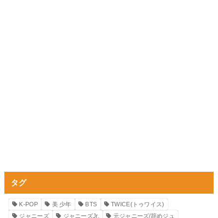
タグ
K-POP
美 少年
BTS
TWICE(トゥワイス)
ジャニーズ
ジャニーズJr.
元ジャニーズ/辞めジュ