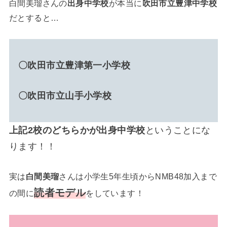
白間美瑠さんの
出身中学校
が本当に
吹田市立豊津中学校
だとすると…
〇吹田市立豊津第一小学校
〇吹田市立山手小学校
上記2校のどちらかが出身中学校
ということにな
ります！！
実は
白間美瑠
さんは小学生5年生頃からNMB48加入まで
読者モデル
の間に
をしています！