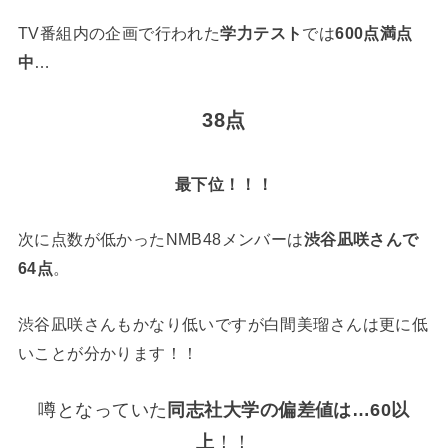
TV番組内の企画で行われた
学力テスト
では
600点満点
中
…
38点
最下位！！！
次に点数が低かったNMB48メンバーは
渋谷凪咲さんで
64点
。
渋谷凪咲さんもかなり低いですが白間美瑠さんは更に低
いことが分かります！！
噂となっていた
同志社大学の偏差値は…60以
上
！！