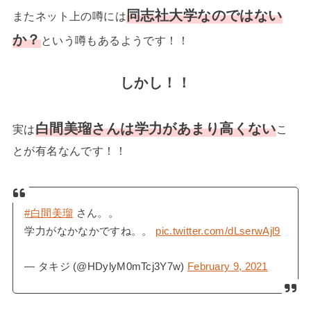
同志社大学なのではない
またネット上の噂には
か？
という噂もあるようです！！
しかし！！
白間美瑠さんは学力があまり高くない
実は
こ
とが有名なんです！！
#白間美瑠
さん。。
学力がなかなかですね。。
pic.twitter.com/dLserwAjl9
— タキジ (@HDylyM0mTcj3Y7w)
February 9, 2021