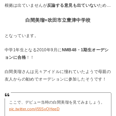
根拠は出ていませんが
反論する意見も出ていない
ため…
白間美瑠=吹田市立豊津中学校
となっています。
中学1年生となる2010年9月に
NMB48・1期生オーデシ
ョンに合格
！！
白間美瑠さんは元々アイドルに憧れていたようで母親の
友人からの勧めでオーデションに参加したそうです！
ここで、デビュー当時の白間美瑠を見てみましょう。
pic.twitter.com/j55SvQHeeD