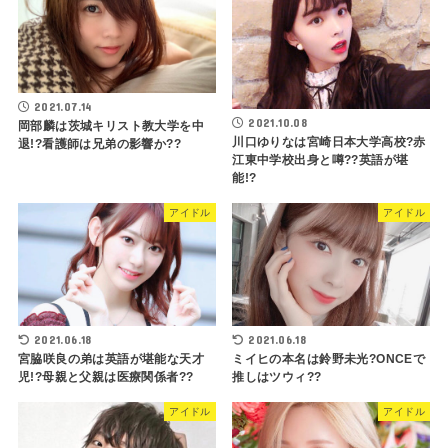
2021.07.14
2021.10.08
岡部麟は茨城キリスト教大学を中
川口ゆりなは宮崎日本大学高校?赤
退!?看護師は兄弟の影響か??
江東中学校出身と噂??英語が堪
能!?
アイドル
アイドル
2021.06.18
2021.06.18
宮脇咲良の弟は英語が堪能な天才
ミイヒの本名は鈴野未光?ONCEで
児!?母親と父親は医療関係者??
推しはツウィ??
アイドル
アイドル