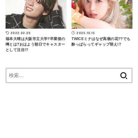
2022.02.20
2025.10.15
福本大晴は大阪市立大学?卒業後の
TWICEミナはなぜ高嶺の花??でも
噂とは?おはよう朝日でキャスター
酔っぱらってギャップ萌え!?
として注目!?
検
索: