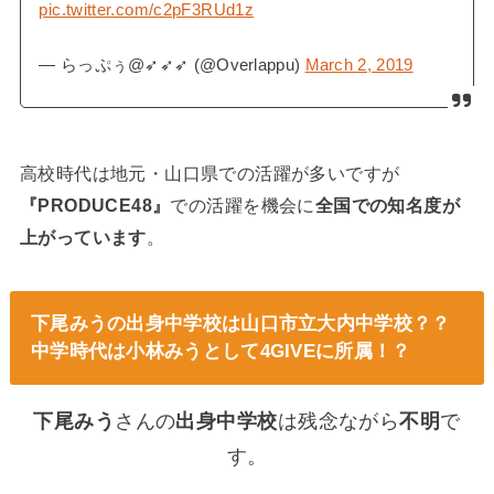
pic.twitter.com/c2pF3RUd1z
— らっぷぅ@➶➶➶ (@Overlappu)
March 2, 2019
高校時代は地元・山口県での活躍が多いですが
『PRODUCE48』
での活躍を機会に
全国での知名度が
上がっています
。
下尾みうの出身中学校は山口市立大内中学校？？
中学時代は小林みうとして4GIVEに所属！？
下尾みう
さんの
出身中学校
は残念ながら
不明
で
す。