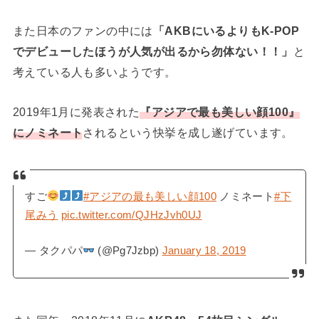
また日本のファンの中には
「AKBにいるよりもK-POP
でデビューしたほうが人気が出るから勿体ない！！」
と
考えている人も多いようです。
2019年1月に発表された
『アジアで最も美しい顔100』
にノミネート
されるという快挙を成し遂げています。
すご
#アジアの最も美しい顔100
ノミネート
#下
尾みう
pic.twitter.com/QJHzJvh0UJ
— タクパパ
(@Pg7Jzbp)
January 18, 2019