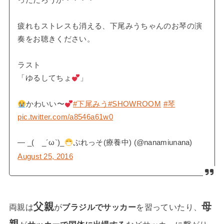
っただろうか・・・・
疲れもストレスも消える、下尾みうちゃんのお琴の演
奏をお聴きください。
ラスト
「ゆるしてちょ
」
かわいい〜
#下尾みう
#SHOWROOM
#琴
pic.twitter.com/a8546a61w0
— _( _´ω`)_
ぷれっそ(療養中) (@nanamiunana)
August 25, 2016
父親
母
両親は
が
ブラジルでサッカー
を習っていたり、