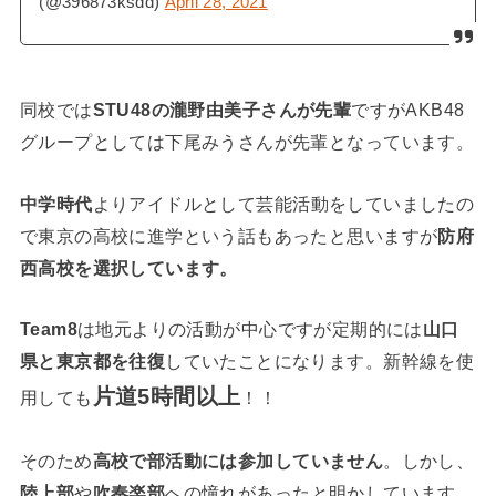
(@396873ksdd)
April 28, 2021
同校では
STU48の瀧野由美子さんが先輩
ですがAKB48
グループとしては下尾みうさんが先輩となっています。
中学時代
よりアイドルとして芸能活動をしていましたの
で東京の高校に進学という話もあったと思いますが
防府
西高校を選択しています。
Team8
は地元よりの活動が中心ですが定期的には
山口
県と東京都を往復
していたことになります。新幹線を使
片道5時間以上
用しても
！！
そのため
高校で部活動には参加していません
。しかし、
陸上部
や
吹奏楽部
への憧れがあったと明かしています。