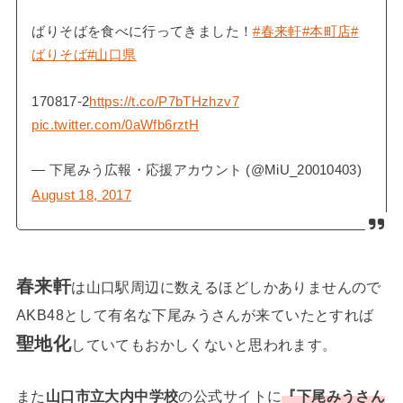
ばりそばを食べに行ってきました！
#春来軒
#本町店
#
ばりそば
#山口県
170817-2
https://t.co/P7bTHzhzv7
pic.twitter.com/0aWfb6rztH
— 下尾みう広報・応援アカウント (@MiU_20010403)
August 18, 2017
春来軒
は山口駅周辺に数えるほどしかありませんので
AKB48として有名な下尾みうさんが来ていたとすれば
聖地化
していてもおかしくないと思われます。
また
山口市立大内中学校
の公式サイトに
『下尾みうさん