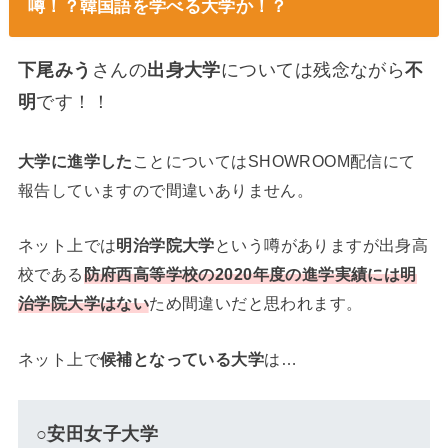
噂！？韓国語を学べる大学か！？
下尾みう
さんの
出身大学
については残念ながら
不
明
です！！
大学に進学した
ことについてはSHOWROOM配信にて
報告していますので間違いありません。
ネット上では
明治学院大学
という噂がありますが出身高
校である
防府西高等学校の2020年度の進学実績には明
治学院大学はない
ため間違いだと思われます。
ネット上で
候補となっている大学
は…
○安田女子大学