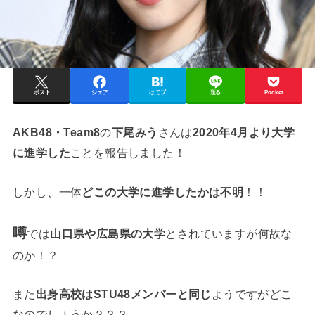
ポスト
シェア
はてブ
送る
Pocket
AKB48・Team8
の
下尾みう
さんは
2020年4月より大学
に進学した
ことを報告しました！
しかし、一体
どこの大学に進学したかは不明
！！
噂
では
山口県や広島県の大学
とされていますが何故な
のか！？
また
出身高校はSTU48メンバーと同じ
ようですがどこ
なのでしょうか？？？