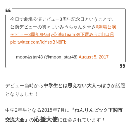
今日で劇場公演デビュー3周年記念日ということで、
公演デビューの初々しいみうちゃんを☆彡
#劇場公演
デビュー3周年
#Party公演
#Team8
#下尾みう
#山口県
pic.twitter.com/IqYsxBN8Fb
— moon&star48 (@moon_star48)
August 5, 2017
デビュー当時から
中学生とは思えない大人っぽさ
が話題
となりました！
中学2年生となる2015年7月に
『ねんりんピック下関市
応援大使
交流大会』
の
に任命されています！