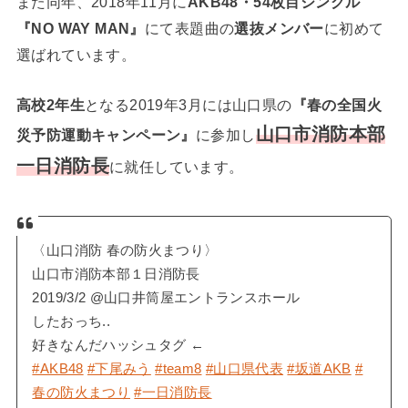
また同年、2018年11月に
AKB48・54枚目シングル
『NO WAY MAN』
にて表題曲の
選抜メンバー
に初めて
選ばれています。
高校2年生
となる2019年3月には山口県の
『春の全国火
山口市消防本部
災予防運動キャンペーン』
に参加し
一日消防長
に就任しています。
〈山口消防 春の防火まつり〉
山口市消防本部１日消防長
2019/3/2 @山口井筒屋エントランスホール
したおっち..
好きなんだハッシュタグ ←
#AKB48
#下尾みう
#team8
#山口県代表
#坂道AKB
#
春の防火まつり
#一日消防長