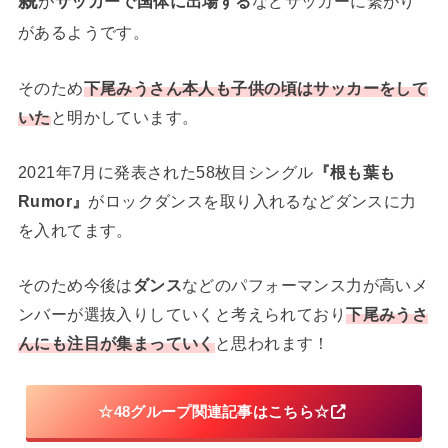
親
が
サッカーで国体に出場する
などサッカーに繋がり
があるようです。
そのため
下尾みうさん本人も子供の頃はサッカーをして
いた
と明かしています。
2021年7月に発表された58枚目シングル
『根も葉も
Rumor』
がロックダンスを取り入れるなどダンスに力
を入れてます。
そのため今後は
ダンス
などのパフォーマンス力が高いメ
ンバーが選抜入りしていくと考えられており
下尾みうさ
んにも注目が集まっていく
と思われます！
☆48グループ関連記事はこちら☆