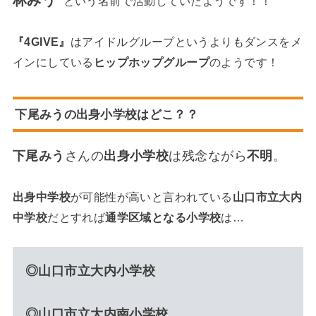
林みう”
という名前で活動していたようです！！
『
4GIVE
』
はアイドルグループというよりもダンスをメ
インにしている
ヒップホップグループ
のようです！
下尾みうの出身小学校はどこ？？
下尾みう
さんの
出身小学校
は残念ながら
不明
。
出身中学校
が可能性が高いと言われている
山口市立大内
中学校
だとすれば
通学区域となる小学校
は…
◎山口市立大内小学校
◎山口市立大内南小学校