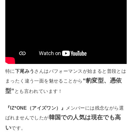
特に
下尾みう
さんはパフォーマンスが始まると普段とは
“豹変型、
憑依
まったく違う一面を魅せることから
型
”
とも言われています！
『IZ*ONE（アイズワン）』
メンバーには残念ながら選
韓国での人気は現在でも高
ばれませんでしたが
い
です。