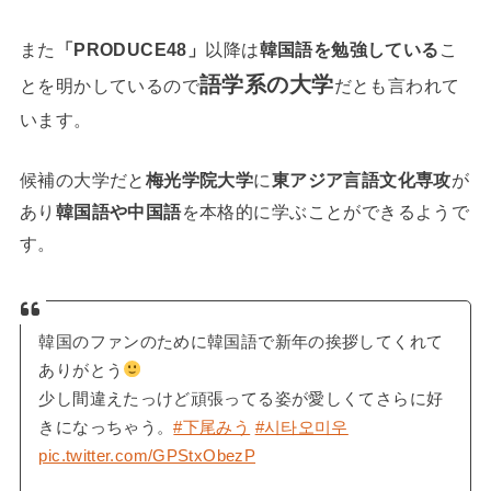
また
「PRODUCE48」
以降は
韓国語を勉強している
こ
語学系の大学
とを明かしているので
だとも言われて
います。
候補の大学だと
梅光学院大学
に
東アジア言語文化専攻
が
あり
韓国語や中国語
を本格的に学ぶことができるようで
す。
韓国のファンのために韓国語で新年の挨拶してくれて
ありがとう
少し間違えたっけど頑張ってる姿が愛しくてさらに好
きになっちゃう。
#下尾みう
#시타오미우
pic.twitter.com/GPStxObezP