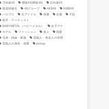
乃木坂46
櫻坂46(欅坂46)
日向坂46
坂道研修生
48グループ
AKB48
NMB48
ハロプロ
元アイドル
俳優
女優
子役
歌手・アーティスト
BABYMETAL（ベビーメタル）
女子アナ
モデル
ファッション
炎上
熱愛
兄弟・姉妹・家族
芸能人・有名人の学歴
芸能人の身長・体重
pickup