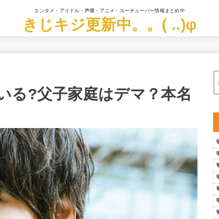
エンタメ・アイドル・声優・アニメ・ユーチューバー情報まとめ中
きじキジ更新中。。( ..)φ
いる?父子家庭はデマ？本名