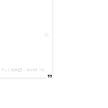
がシェアした投稿
–
2019年 7月月15日午後9時18分PDT