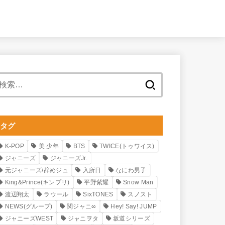
検
索:
タグ
K-POP
美 少年
BTS
TWICE(トゥワイス)
ジャニーズ
ジャニーズJr.
元ジャニーズ/辞めジュ
入所日
なにわ男子
King&Prince(キンプリ)
平野紫耀
Snow Man
渡辺翔太
ラウール
SixTONES
スノスト
NEWS(グループ)
関ジャニ∞
Hey! Say! JUMP
ジャニーズWEST
ジャニヲタ
坂道シリーズ