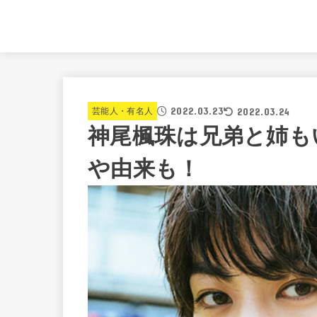
2022.03.23
2022.03.24
芸能人・有名人
神尾楓珠は兄弟と姉も
や由来も！