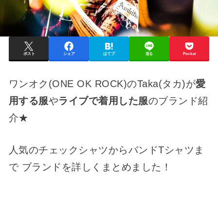
ポスト
シェア
はてブ
送る
Pocket
ワンオク(ONE OK ROCK)のTaka(タカ)が
愛
用する服
や
ライブで着用した服
のブランド紹
介★
人気のチェックシャツからバンドTシャツま
で ブランドを詳しくまとめました！