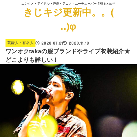
エンタメ・アイドル・声優・アニメ・ユーチューバー情報まとめ中
きじキジ更新中。。(
..)φ
2020.07.21
2020.11.18
芸能人・有名人
ワンオクtakaの服ブランドやライブ衣装紹介★
どこよりも詳しい！