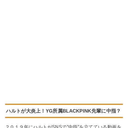
ハルトが大炎上！YG所属BLACKPINK先輩に中指？
２０１９年にハルトがSNSで”中指”を立てている動画を