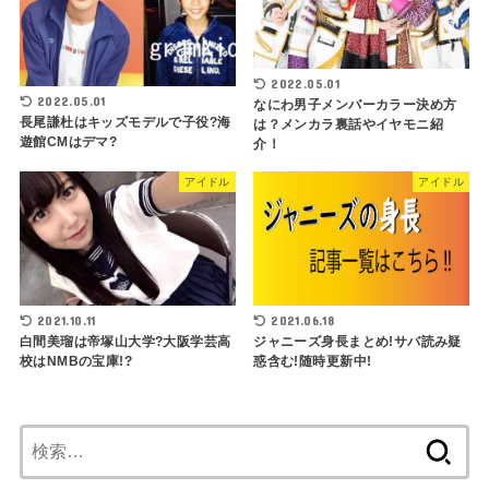
2022.05.01
2022.05.01
なにわ男子メンバーカラー決め方
長尾謙杜はキッズモデルで子役?海
は？メンカラ裏話やイヤモニ紹
遊館CMはデマ?
介！
アイドル
アイドル
2021.10.11
2021.06.18
白間美瑠は帝塚山大学?大阪学芸高
ジャニーズ身長まとめ!サバ読み疑
校はNMBの宝庫!?
惑含む!随時更新中!
検
索: