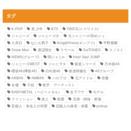
タグ
K-POP
美 少年
BTS
TWICE(トゥワイス)
ジャニーズ
ジャニーズJr.
元ジャニーズ/辞めジュ
入所日
なにわ男子
King&Prince(キンプリ)
平野紫耀
Snow Man
渡辺翔太
ラウール
SixTONES
スノスト
NEWS(グループ)
関ジャニ∞
Hey! Say! JUMP
ジャニーズWEST
ジャニヲタ
坂道シリーズ
乃木坂46
櫻坂46(欅坂46)
日向坂46
坂道研修生
48グループ
AKB48
NMB48
ハロプロ
元アイドル
俳優
女優
子役
歌手・アーティスト
BABYMETAL（ベビーメタル）
女子アナ
モデル
ファッション
炎上
熱愛
兄弟・姉妹・家族
芸能人・有名人の学歴
芸能人の身長・体重
pickup