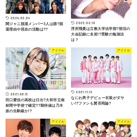
2026.02.04
2022.02.10
関ジャニ脱退メンバー3人は誰?脱
浮所飛貴は立教大学法学部?部活の
退理由や現在の活動は??
大会記録に名前!?受験の勉強法
は？
アイドル
アイドル
2021.11.15
2021.08.13
なにわ男子デビュー衣装がダサ
田口愛佳の高校は日出?大和市立南
い!?ファンも賛否両論?
林間中学校で確定??期待値は乃木
坂の生駒級か!?
アイドル
アイドル