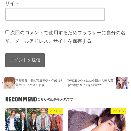
サイト
次回のコメントで使用するためブラウザーに自分の名
前、メールアドレス、サイトを保存する。
浮所飛貴・父の写真画像や年齢は?
TWICEツウィは幼少期から美人過
音声Dでイケメンすぎ!
ぎ!?母はカフェを経営??
RECOMMEND
アイドル
アイドル