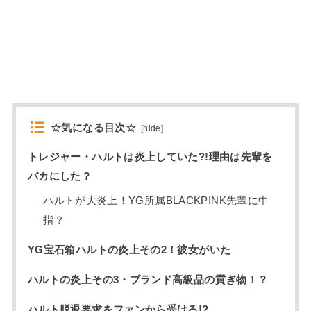
☆気になる目次☆
[
hide
]
トレジャー・ハルトは炎上していた?!理由は先輩を
バカにした？
ハルトが大炎上！YG所属BLACKPINK先輩に中
指？
YG宝石箱ハルトの炎上その2！彼女がいた
ハルトの炎上その3・ブランド高級品の貢ぎ物！？
ハルト脱退要求をファンから受ける!?