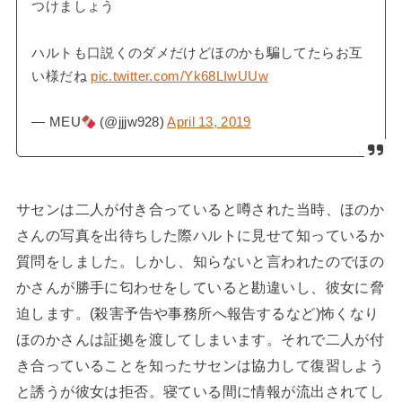
つけましょう
ハルトも口説くのダメだけどほのかも騙してたらお互
い様だね
pic.twitter.com/Yk68LIwUUw
— MEU
(@jjjw928)
April 13, 2019
サセンは二人が付き合っていると噂された当時、ほのか
さんの写真を出待ちした際ハルトに見せて知っているか
質問をしました。しかし、知らないと言われたのでほの
かさんが勝手に匂わせをしていると勘違いし、彼女に脅
迫します。(殺害予告や事務所へ報告するなど)怖くなり
ほのかさんは証拠を渡してしまいます。それで二人が付
き合っていることを知ったサセンは協力して復習しよう
と誘うが彼女は拒否。寝ている間に情報が流出されてし