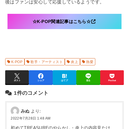
後はファンは安心して応援しているようです。
☆K-POP関連記事はこちら☆
K-POP
歌手・アーティスト
炎上
熱愛
ポスト
シェア
はてブ
送る
Pocket
1件のコメント
みぬ
より:
2022年7月28日 1:48 AM
初めてTREASUREのやらかし・炎上の内容見たけ