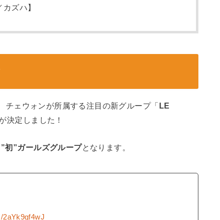
／カズハ】
？
良)と、チェウォンが所属する注目の新グループ「
LE
が決定しました！
る
”初”ガールズグループ
となります。
om/2aYk9gf4wJ