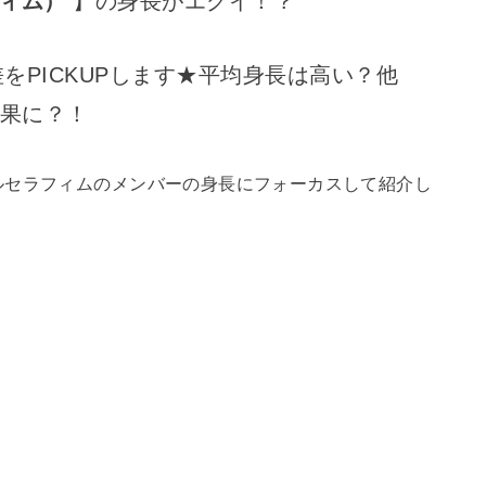
ラフィム）
】の身長がエグイ！？
をPICKUPします★平均身長は高い？他
結果に？！
ルセラフィムのメンバーの身長にフォーカスして紹介し