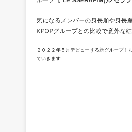
ループ【
LE SSERAFIM(ル セ
気になるメンバーの身長順や身長差
KPOPグループとの比較で意外な
２０２２年５月デビューする新グループ！
ていきます！