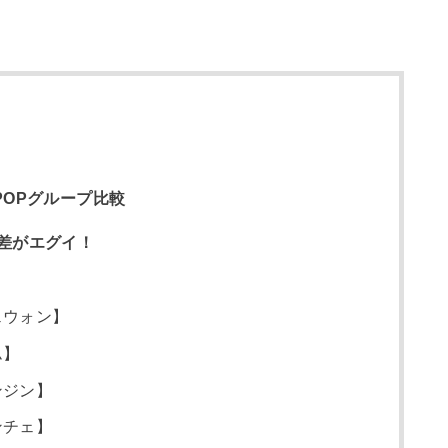
POPグループ比較
差がエグイ！
】
ェウォン】
ム】
ンジン】
ンチェ】