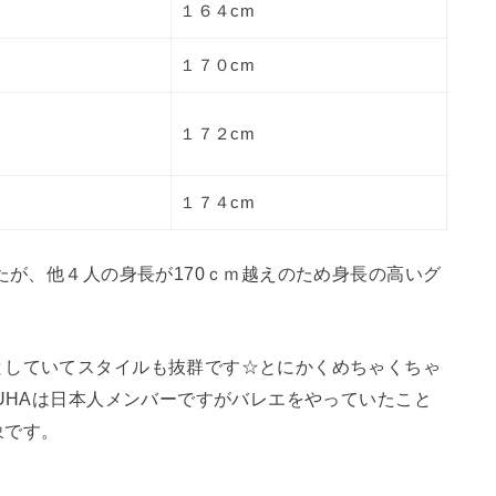
１６４cm
１７０cm
１７２cm
１７４cm
たが、他４人の身長が170ｃｍ越えのため身長の高いグ
としていてスタイルも抜群です☆とにかくめちゃくちゃ
ZUHAは日本人メンバーですがバレエをやっていたこと
象です。