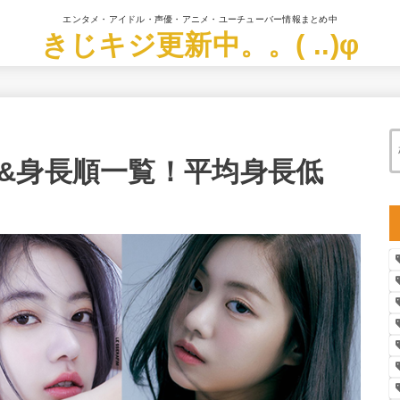
エンタメ・アイドル・声優・アニメ・ユーチューバー情報まとめ中
きじキジ更新中。。( ..)φ
&身長順一覧！平均身長低