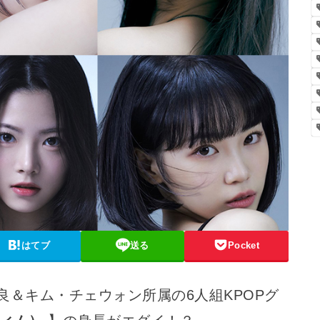
はてブ
送る
Pocket
咲良＆キム・チェウォン所属の6人組KPOPグ