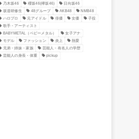
乃木坂46
櫻坂46(欅坂46)
日向坂46
坂道研修生
48グループ
AKB48
NMB48
ハロプロ
元アイドル
俳優
女優
子役
歌手・アーティスト
BABYMETAL（ベビーメタル）
女子アナ
モデル
ファッション
炎上
熱愛
兄弟・姉妹・家族
芸能人・有名人の学歴
芸能人の身長・体重
pickup