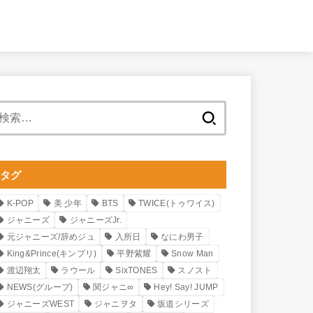
検
索:
タグ
K-POP
美 少年
BTS
TWICE(トゥワイス)
ジャニーズ
ジャニーズJr.
元ジャニーズ/辞めジュ
入所日
なにわ男子
King&Prince(キンプリ)
平野紫耀
Snow Man
渡辺翔太
ラウール
SixTONES
スノスト
NEWS(グループ)
関ジャニ∞
Hey! Say! JUMP
ジャニーズWEST
ジャニヲタ
坂道シリーズ