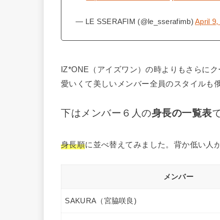
— LE SSERAFIM (@le_sserafimb)
April 9
IZ*ONE（アイズワン）の時よりもさら
愛いくて美しいメンバー全員のスタイルも
下はメンバー６人の
身長の一覧表
身長順
に並べ替えてみました。背か低い人
メンバー
SAKURA（宮脇咲良)