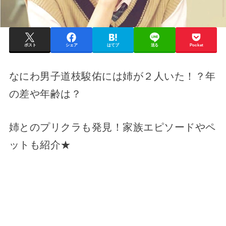
ポスト
シェア
はてブ
送る
Pocket
なにわ男子道枝駿佑には姉が２人いた！？年
の差や年齢は？
姉とのプリクラも発見！家族エピソードやペ
ットも紹介★