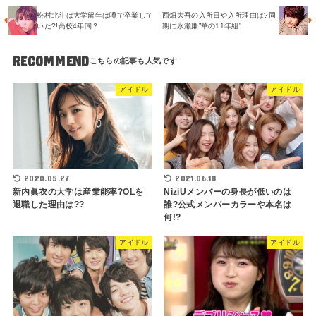
松村北斗は大学留年は噂で卒業して
西畑大吾の入所日や入所理由は?同
いた?!高校4年間？
期に永瀬廉”華の11年組”
RECOMMEND
アイドル
アイドル
2020.05.27
2021.06.18
新内眞衣の大学は産業能率?OLを
NiziUメンバーの身長が低いのは
退職した理由は??
誰?公式メンバーカラーや本名は
何!?
アイドル
アイドル