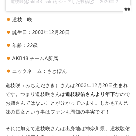
道枝咲(@akb48_saki)がシェアした投稿
–
2020年 2月月13日午前5時19分PST
道枝 咲
誕生日：2003年12月20日
年齢：22歳
AKB48
チームA所属
ニックネーム：さきぽん
道枝咲（みちえださき）さんは2003年12月20日生まれ
です。つまり道枝咲さんは
道枝駿佑さんより年下
なので
お姉さんではないことが分かっています。しかも7人兄
妹の長女という事はファンも周知の事実です！
それに加えて道枝咲さんは出身地は神奈川県、道枝駿佑