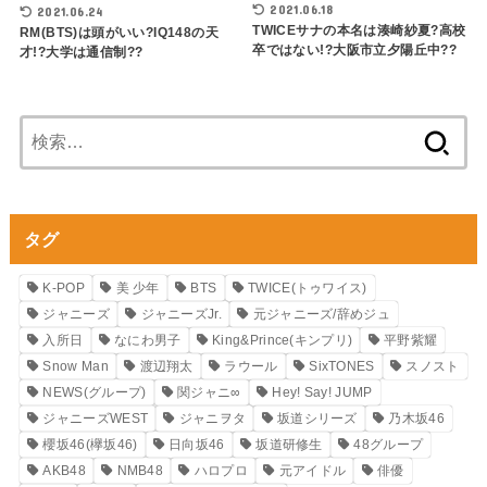
2021.06.18
2021.06.24
TWICEサナの本名は湊崎紗夏?高校
RM(BTS)は頭がいい?IQ148の天
卒ではない!?大阪市立夕陽丘中??
才!?大学は通信制??
検
索:
タグ
K-POP
美 少年
BTS
TWICE(トゥワイス)
ジャニーズ
ジャニーズJr.
元ジャニーズ/辞めジュ
入所日
なにわ男子
King&Prince(キンプリ)
平野紫耀
Snow Man
渡辺翔太
ラウール
SixTONES
スノスト
NEWS(グループ)
関ジャニ∞
Hey! Say! JUMP
ジャニーズWEST
ジャニヲタ
坂道シリーズ
乃木坂46
櫻坂46(欅坂46)
日向坂46
坂道研修生
48グループ
AKB48
NMB48
ハロプロ
元アイドル
俳優