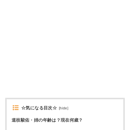
☆気になる目次☆
[
hide
]
道枝駿佑・姉の年齢は？現在何歳？