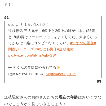
ます。
duetより ネタバレ注意！！
道枝駿佑 三人兄弟、6個上と2個上の姉がいる。(23歳
と19歳)昔はヒーローごっこをよくしてた、大きくなっ
てからは一緒にコンビニ行くくらい。
#すずなの画像
#
関西ジャニーズJr
#なにわ男子
#道枝駿佑
pic.twitter.com/hNh2AgbvSW
— 和くんの笑顔にやられてる
(@KAZUYA08091024)
September 8, 2019
道枝駿佑さんのお姉さんたちの
現在の年齢
はおいくつな
のでしょうか？見ていきましょう！！