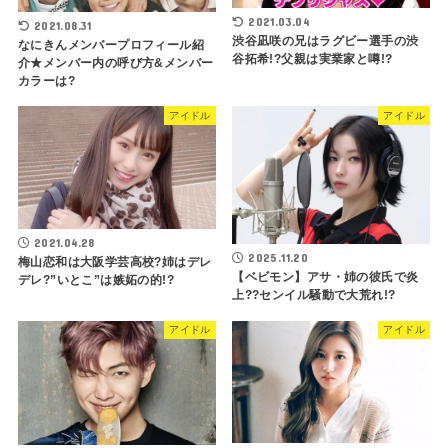
2021.03.04
2021.08.31
渋谷凪咲の兄はラグビー選手の渋
なにきんメンバープロフィール紹
谷拓希!?父親は実業家と噂!?
介★メンバー内の呼び方&メンバー
カラーは?
アイドル
アイドル
2021.04.28
2025.11.20
梅山恋和は大阪学芸高校?姉はデレ
【ベビモン】アサ・姉の彼氏で炎
デレ?”いとこ”は嫉妬の的!?
上??センイル騒動で大荒れ!?
アイドル
アイドル