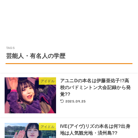
芸能人・有名人の学歴
アユニDの本名は伊藤亜佑子!?高
アイドル
校のバドミントン大会記録から発
覚??
2025.09.25
IVE(アイヴ)リズの本名は何?出身
アイドル
地は人気観光地・済州島??