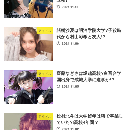
立校?
2021.11.18
諸橋沙夏は明治学院大学?子役時
アイドル
代から村山彩希と友人!?
2021.11.06
齊藤なぎさは堀越高校?白百合学
アイドル
園出身で成城大学に進学か!?
2021.11.05
松村北斗は大学留年は噂で卒業し
アイドル
ていた?!高校4年間？
2021.11.02