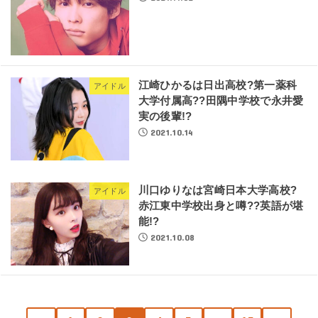
江崎ひかるは日出高校?第一薬科
アイドル
大学付属高??田隅中学校で永井愛
実の後輩!?
2021.10.14
川口ゆりなは宮崎日本大学高校?
アイドル
赤江東中学校出身と噂??英語が堪
能!?
2021.10.08