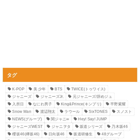
タグ
K-POP
美 少年
BTS
TWICE(トゥワイス)
ジャニーズ
ジャニーズJr.
元ジャニーズ/辞めジュ
入所日
なにわ男子
King&Prince(キンプリ)
平野紫耀
Snow Man
渡辺翔太
ラウール
SixTONES
スノスト
NEWS(グループ)
関ジャニ∞
Hey! Say! JUMP
ジャニーズWEST
ジャニヲタ
坂道シリーズ
乃木坂46
櫻坂46(欅坂46)
日向坂46
坂道研修生
48グループ