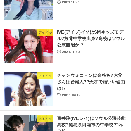
2021.11.26
IVE(アイブ)イソはSMキッズモデ
アイドル
ル?方背中学校出身?高校はソウル
公演芸能か!?
2021.11.20
チャンウォニョンは金持ち?お父
アイドル
さんは台湾人??天才で頭いい理由
は!?
2026.04.12
直井玲(IVEレイ)はソウル公演芸能
アイドル
高校?徳島県阿南市の中学校??私